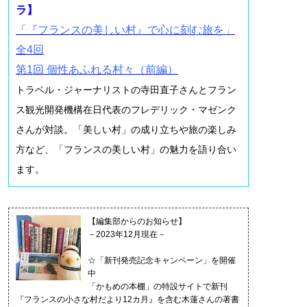
ラ】
「『フランスの美しい村』で心に刻む旅を」
全4回
第1回 個性あふれる村々（前編）
トラベル・ジャーナリストの寺田直子さんとフラン
ス観光開発機構在日代表のフレデリック・マゼンク
さんが対談。「美しい村」の成り立ちや旅の楽しみ
方など、「フランスの美しい村」の魅力を語り合い
ます。
【編集部からのお知らせ】
－2023年12月現在－
☆「新刊発売記念キャンペーン」を開催
中
「かもめの本棚」の特設サイトで新刊
『フランスの小さな村だより12カ月』を含む木蓮さんの著書