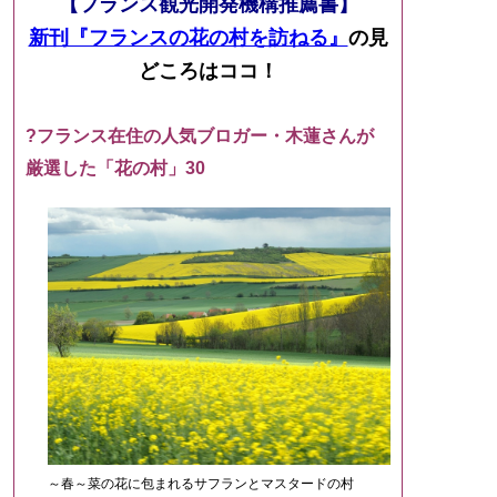
【フランス観光開発機構推薦書】
新刊『フランスの花の村を訪ねる』
の見
どころはココ！
?フランス在住の人気ブロガー・木蓮さんが
厳選した「花の村」30
～春～菜の花に包まれるサフランとマスタードの村