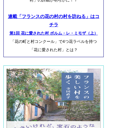
連載「フランスの花の村の村を訪ねる」はコ
チラ
第1回 花に愛された村 ボルム・レ・ミモザ（上）
「花の町と村コンクール」で4つ花ラベルを持つ
「花に愛された村」とは？