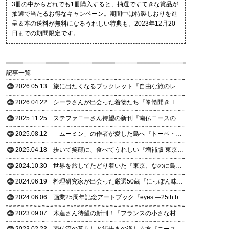
3冊の中からどれでも1冊購入すると、抽選ですてきな賞品が
抽選で当たるお得なキャンペーン。期間中は特製しおりを進
呈＆本の送料が無料になるうれしい特典も。2023年12月20
日までの期間限定です。
記事一覧
2026.05.13
旅に出たくなるブックレット『自由な旅のレシピ』が誕生！
2026.04.22
シーラさんが出会った着物たち『箪笥開き THE KIMONO CLOSET』
2025.11.25
ステファニーさん待望の新刊『南仏ニースの食卓だより12カ月』
2025.08.12
「ムーミン」の作者が愛した島へ『トーベ・ヤンソンの夏の記憶を追いかけて』
2025.04.18
歩いて笑顔に、食べてうれしい『増補版 東京おいしい老舗散歩』
2024.10.30
世界を旅してたどり着いた『東京、なのに島ぐらし』
2024.06.19
料理研究家が出会った厳選50蔵『にっぽん味噌蔵めぐり』
2024.06.06
画業25周年記念アートブック『eyes ―25th being an artist－』
2023.09.07
木蓮さん待望の新刊！『フランスの小さな村だより12カ月』
2023.02.23
南仏流の暮らしと街歩きの楽しみ方『ニースっ子の南仏だより12カ月』