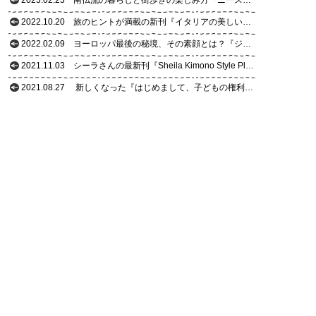
2022.10.20
旅のヒントが満載の新刊『イタリアの美しい村を歩く』とは？
2022.02.09
ヨーロッパ最後の秘境、その素顔とは？『ジョージア旅暮らし20景』
2021.11.03
シーラさんの最新刊『Sheila Kimono Style Plus』のココに注目！
2021.08.27
新しくなった『はじめまして、子どもの権利条約【改訂版】』
2021.02.24
新刊『アンチエイジングの教科書』これが“受講ガイド”！
2020.10.28
【特別公開】フランスから届いた木蓮さんのショートムービー！
2020.10.07
発売後すぐに重版決定！話題の『フランスの小さな村を旅してみよう』とは？
2019.11.22
これを読めば新刊『フランスの一度は訪れたい村』がわかる！
2019.09.30
『増補版 フランスの美しい村を歩く』はココがパワーアップ！
2019.05.24
これが新刊『にっぽん醤油蔵めぐり』の味わい方！
2019.03.13
新刊『懐かしの空き缶大図鑑』のココに注目！
2019.02.21
新刊絵本『あんずのあいうえお』の魅力に迫る
2018.11.05
新刊『SHEILA KIMONO STYLE』の魅力を紹介！
2017.12.12
新刊『東京おいしい老舗散歩』の魅力はココ！