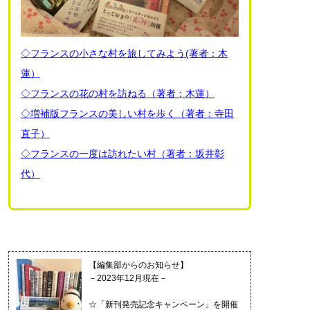
◇フランスの小さな村を旅してみよう(著者：木
蓮）
◇フランスの花の村を訪ねる（著者：木蓮）
◇増補版フランスの美しい村を歩く（著者：寺田
直子）
◇フランスの一度は訪れたい村（著者：坂井彰
代）
【編集部からのお知らせ】
－2023年12月現在－
☆「新刊発売記念キャンペーン」を開催