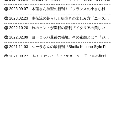
2023.09.07
木蓮さん待望の新刊！『フランスの小さな村だより12カ月』
2023.02.23
南仏流の暮らしと街歩きの楽しみ方『ニースっ子の南仏だより12カ月』
2022.10.20
旅のヒントが満載の新刊『イタリアの美しい村を歩く』とは？
2022.02.09
ヨーロッパ最後の秘境、その素顔とは？『ジョージア旅暮らし20景』
2021.11.03
シーラさんの最新刊『Sheila Kimono Style Plus』のココに注目！
2021.08.27
新しくなった『はじめまして、子どもの権利条約【改訂版】』
2021.02.24
新刊『アンチエイジングの教科書』これが“受講ガイド”！
2020.10.28
【特別公開】フランスから届いた木蓮さんのショートムービー！
2020.10.07
発売後すぐに重版決定！話題の『フランスの小さな村を旅してみよう』とは？
2019.11.22
これを読めば新刊『フランスの一度は訪れたい村』がわかる！
2019.09.30
『増補版 フランスの美しい村を歩く』はココがパワーアップ！
2019.05.24
これが新刊『にっぽん醤油蔵めぐり』の味わい方！
2019.03.13
新刊『懐かしの空き缶大図鑑』のココに注目！
2019.02.21
新刊絵本『あんずのあいうえお』の魅力に迫る