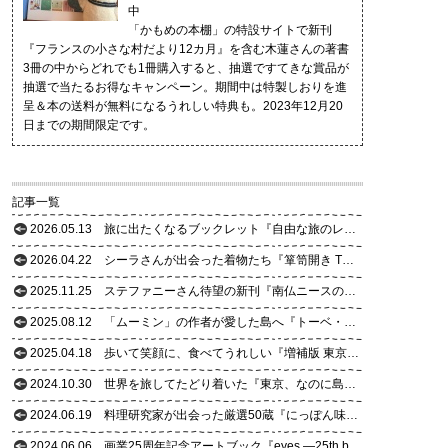
中
「かもめの本棚」の特設サイトで新刊
『フランスの小さな村だより12カ月』を含む木蓮さんの著書
3冊の中からどれでも1冊購入すると、抽選ですてきな賞品が
抽選で当たるお得なキャンペーン。期間中は特製しおりを進
呈＆本の送料が無料になるうれしい特典も。2023年12月20
日までの期間限定です。
記事一覧
2026.05.13
旅に出たくなるブックレット『自由な旅のレシピ』が誕生！
2026.04.22
シーラさんが出会った着物たち『箪笥開き THE KIMONO CLOSET』
2025.11.25
ステファニーさん待望の新刊『南仏ニースの食卓だより12カ月』
2025.08.12
「ムーミン」の作者が愛した島へ『トーベ・ヤンソンの夏の記憶を追いかけて』
2025.04.18
歩いて笑顔に、食べてうれしい『増補版 東京おいしい老舗散歩』
2024.10.30
世界を旅してたどり着いた『東京、なのに島ぐらし』
2024.06.19
料理研究家が出会った厳選50蔵『にっぽん味噌蔵めぐり』
2024.06.06
画業25周年記念アートブック『eyes ―25th being an artist－』