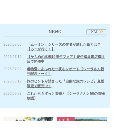
「ム
ーミン」シリーズの生みの親であり、芸術家でも
あるトーベ・ヤンソン。彼女が26年間、ほぼ毎年
の夏を過ごした場所は、フィンランド湾に浮かぶ
2026.08.06
「ムーミン」シリーズの作者が愛した島とは？
【るーが行く！】
小さな島クルーヴハルだった。今なお水も電気も
2026.07.10
【かもめの本棚10周年フェア】紀伊國屋書店横浜
ないその島に滞在した忘れがたい日々と、トーベ
店で開催中
の友人たちが語った色褪せることのない友情の思
2026.07.02
着物愛にあふれた一夜をレポート【シーラさん新
い出――。自然体で生きたトーベの面影を追いか
刊記念トーク】
けて、この二つの記憶を重ねるように綴られる旅
2026.06.17
旅のヒントが詰まった『自由な旅のレシピ』直販
のエッセイ。アトリエや幼少期を過ごした家、ム
限定で販売中！
ーミン美術館など、トーベゆかりのスポットも収
2026.06.03
これからもずっと着物と【シーラさんと50の着物
物語】
録。ムーミンを愛する人はもちろん、トーベ・ヤ
ンソンに魅せられた全ての人に贈る1冊。