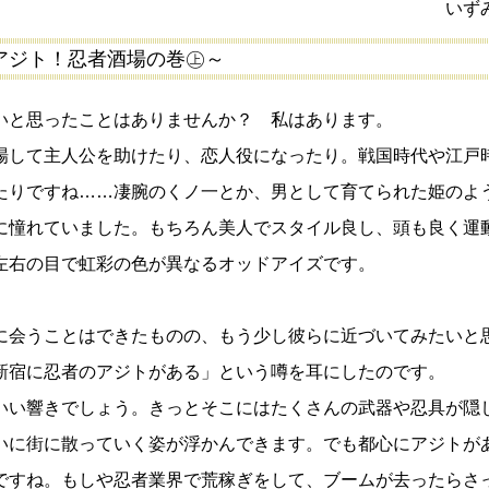
いず
のアジト！忍者酒場の巻㊤～
と思ったことはありませんか？ 私はあります。
して主人公を助けたり、恋人役になったり。戦国時代や江戸
たりですね……凄腕のくノ一とか、男として育てられた姫のよ
に憧れていました。もちろん美人でスタイル良し、頭も良く運
左右の目で虹彩の色が異なるオッドアイズです。
会うことはできたものの、もう少し彼らに近づいてみたいと
新宿に忍者のアジトがある」という噂を耳にしたのです。
い響きでしょう。きっとそこにはたくさんの武器や忍具が隠
いに街に散っていく姿が浮かんできます。でも都心にアジトが
ですね。もしや忍者業界で荒稼ぎをして、ブームが去ったらさ