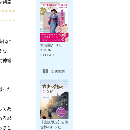
み朔庵
時代に
箪笥開き THE
KIMONO
うな、
CLOSET
動神経
思った
してあ
ある忍
【直販限定】自由
っさと
な旅のレシピ