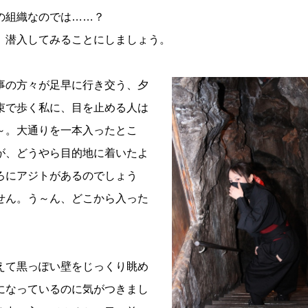
の組織なのでは……？
潜入してみることにしましょう。
の方々が足早に行き交う、夕
束で歩く私に、目を止める人は
～。大通りを一本入ったとこ
が、どうやら目的地に着いたよ
ろにアジトがあるのでしょう
せん。う～ん、どこから入った
て黒っぽい壁をじっくり眺め
になっているのに気がつきまし