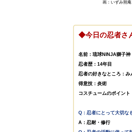
画：いずみ朔庵
◆今日の忍者さ
名前：琉球NINJA獅子
忍者歴：14年目
忍者の好きなところ：み
得意技：炎術
コスチュームのポイント：
Q：忍者にとって大切な
A：忍耐・修行