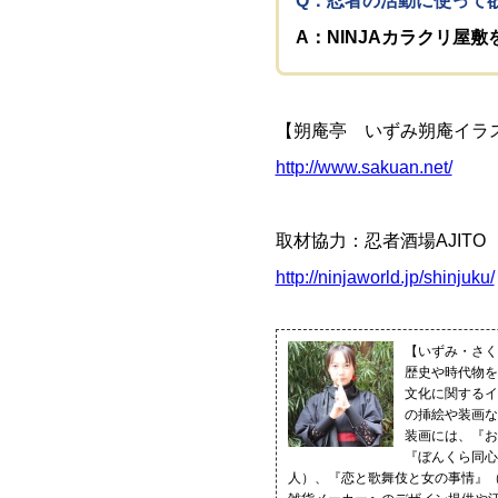
Q：忍者の活動に使って
A：NINJAカラクリ屋敷
【朔庵亭 いずみ朔庵イラ
http://www.sakuan.net/
取材協力：忍者酒場AJITO
http://ninjaworld.jp/shinjuku/
【いずみ・さく
歴史や時代物を
文化に関するイ
の挿絵や装画な
装画には、『お
『ぼんくら同心
人）、『恋と歌舞伎と女の事情』