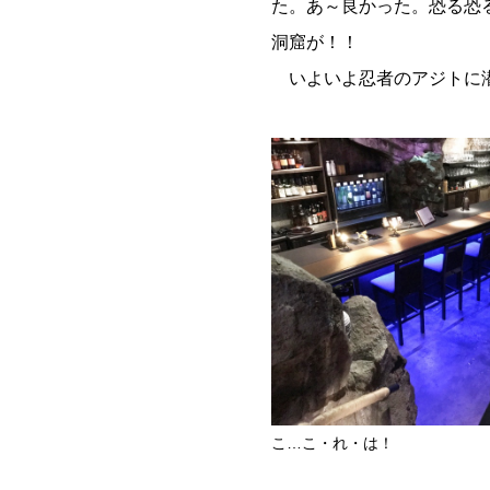
た。あ～良かった。恐る恐
洞窟が！！
いよいよ忍者のアジトに
こ…こ・れ・は！