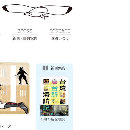
台湾台所探訪記
レーター