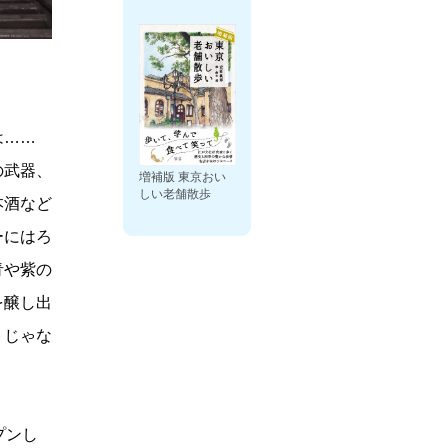
は……
の武器、
増補版 東京おい
しい老舗散歩
本酒など
ーにはろ
青や紫の
を醸し出
トじゃな
プンし