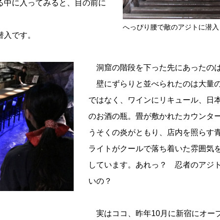
る中に入ってみると、目の前に
へっぴり腰で敵のアジトに潜入
潜入です。
洞窟の階段を下った先にあったの
壁にずらりと並べられたのは大量
ではなく、ワインにリキュール、日
のお酒の瓶。畳が敷かれたカウンタ
うそくの炎がともり、店内を照らす
ライトがクールで落ち着いた雰囲気
しています。あれっ？ 忍者のアジ
いの？
実はココ、昨年10月に新宿にオー