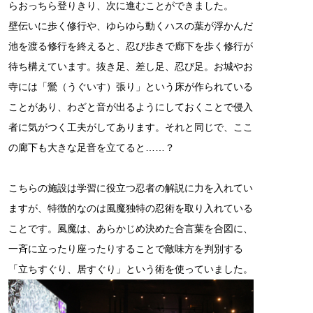
らおっちら登りきり、次に進むことができました。
壁伝いに歩く修行や、ゆらゆら動くハスの葉が浮かんだ
池を渡る修行を終えると、忍び歩きで廊下を歩く修行が
待ち構えています。抜き足、差し足、忍び足。お城やお
寺には「鶯（うぐいす）張り」という床が作られている
ことがあり、わざと音が出るようにしておくことで侵入
者に気がつく工夫がしてあります。それと同じで、ここ
の廊下も大きな足音を立てると……？
こちらの施設は学習に役立つ忍者の解説に力を入れてい
ますが、特徴的なのは風魔独特の忍術を取り入れている
ことです。風魔は、あらかじめ決めた合言葉を合図に、
一斉に立ったり座ったりすることで敵味方を判別する
「立ちすぐり、居すぐり」という術を使っていました。