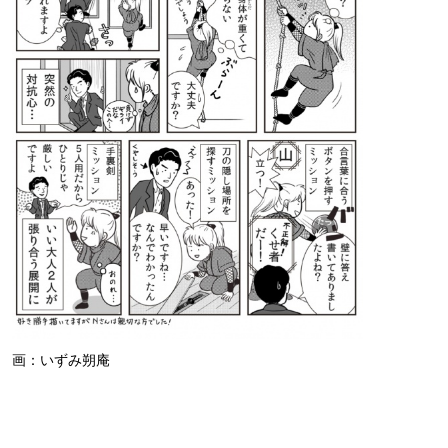
画：いずみ朔庵