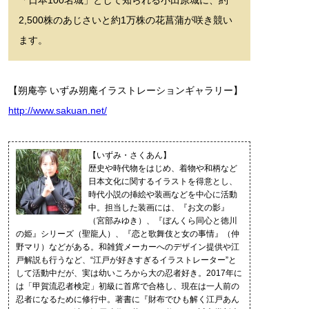
2,500株のあじさいと約1万株の花菖蒲が咲き競い
ます。
【朔庵亭 いずみ朔庵イラストレーションギャラリー】
http://www.sakuan.net/
【いずみ・さくあん】
歴史や時代物をはじめ、着物や和柄など
日本文化に関するイラストを得意とし、
時代小説の挿絵や装画などを中心に活動
中。担当した装画には、『お文の影』
（宮部みゆき）、『ぼんくら同心と徳川
の姫』シリーズ（聖龍人）、『恋と歌舞伎と女の事情』（仲
野マリ）などがある。和雑貨メーカーへのデザイン提供や江
戸解説も行うなど、“江戸が好きすぎるイラストレーター”と
して活動中だが、実は幼いころから大の忍者好き。2017年に
は「甲賀流忍者検定」初級に首席で合格し、現在は一人前の
忍者になるために修行中。著書に『財布でひも解く江戸あん