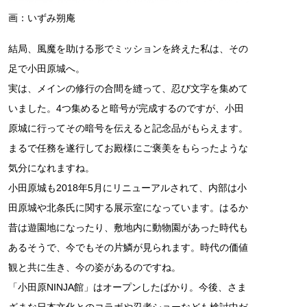
画：いずみ朔庵
結局、風魔を助ける形でミッションを終えた私は、その
足で小田原城へ。
実は、メインの修行の合間を縫って、忍び文字を集めて
いました。4つ集めると暗号が完成するのですが、小田
原城に行ってその暗号を伝えると記念品がもらえます。
まるで任務を遂行してお殿様にご褒美をもらったような
気分になれますね。
小田原城も2018年5月にリニューアルされて、内部は小
田原城や北条氏に関する展示室になっています。はるか
昔は遊園地になったり、敷地内に動物園があった時代も
あるそうで、今でもその片鱗が見られます。時代の価値
観と共に生き、今の姿があるのですね。
「小田原NINJA館」はオープンしたばかり。今後、さま
ざまな日本文化とのコラボや忍者ショーなども検討中だ