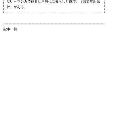
ない～マンガで辿る江戸時代に暮らしと遊び』（誠文堂新光
社）がある。
記事一覧
2019.06.12
【コラム：忍者の豆】最終回＆連載総括
2019.06.04
忍者修行 最終回 ～死闘！小田原で風魔と忍者対決？ の巻㊦～
2019.06.03
忍者修行 最終回 ～死闘！小田原で風魔と忍者対決？ の巻㊤～
2019.04.19
【コラム：忍者の豆】⑨
2019.04.16
忍者修行 其の八 ～実践あるのみ！忍者屋敷で敵を倒せ！の巻㊦～
2019.04.15
忍者修行 其の八 ～実践あるのみ！忍者屋敷で敵を倒せ！の巻㊤～
2019.01.14
忍者修行 其の七 ～江戸に忍者が大集合！決戦は何曜日？の巻㊦～＆【コラム：忍者の豆】⑧
2019.01.10
忍者修行 其の七 ～江戸に忍者が大集合！決戦は何曜日？の巻㊤～
2018.11.13
忍者修行 其の六 ～自然体でしなやかに生きる。くノ一、見参！の巻㊦～＆【コラム：忍者の豆】⑦
2018.11.12
忍者修行 其の六 ～自然体でしなやかに生きる。くノ一、見参！の巻㊤～
2018.10.12
【コラム：忍者の豆】⑥