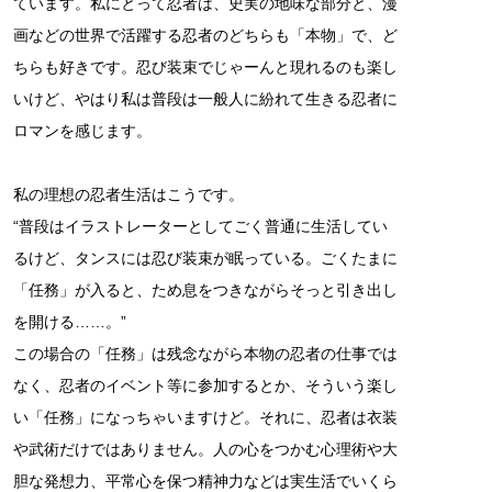
ています。私にとって忍者は、史実の地味な部分と、漫
画などの世界で活躍する忍者のどちらも「本物」で、ど
ちらも好きです。忍び装束でじゃーんと現れるのも楽し
いけど、やはり私は普段は一般人に紛れて生きる忍者に
ロマンを感じます。
私の理想の忍者生活はこうです。
“普段はイラストレーターとしてごく普通に生活してい
るけど、タンスには忍び装束が眠っている。ごくたまに
「任務」が入ると、ため息をつきながらそっと引き出し
を開ける……。”
この場合の「任務」は残念ながら本物の忍者の仕事では
なく、忍者のイベント等に参加するとか、そういう楽し
い「任務」になっちゃいますけど。それに、忍者は衣装
や武術だけではありません。人の心をつかむ心理術や大
胆な発想力、平常心を保つ精神力などは実生活でいくら