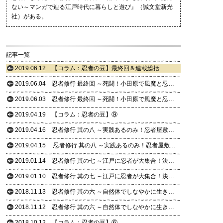
ない～マンガで辿る江戸時代に暮らしと遊び』（誠文堂新光
社）がある。
記事一覧
2019.06.12
【コラム：忍者の豆】最終回＆連載総括
2019.06.04
忍者修行 最終回 ～死闘！小田原で風魔と忍者対決？ の巻㊦～
2019.06.03
忍者修行 最終回 ～死闘！小田原で風魔と忍者対決？ の巻㊤～
2019.04.19
【コラム：忍者の豆】⑨
2019.04.16
忍者修行 其の八 ～実践あるのみ！忍者屋敷で敵を倒せ！の巻㊦～
2019.04.15
忍者修行 其の八 ～実践あるのみ！忍者屋敷で敵を倒せ！の巻㊤～
2019.01.14
忍者修行 其の七 ～江戸に忍者が大集合！決戦は何曜日？の巻㊦～＆【コラム：忍者の豆】⑧
2019.01.10
忍者修行 其の七 ～江戸に忍者が大集合！決戦は何曜日？の巻㊤～
2018.11.13
忍者修行 其の六 ～自然体でしなやかに生きる。くノ一、見参！の巻㊦～＆【コラム：忍者の豆】⑦
2018.11.12
忍者修行 其の六 ～自然体でしなやかに生きる。くノ一、見参！の巻㊤～
2018.10.12
【コラム：忍者の豆】⑥