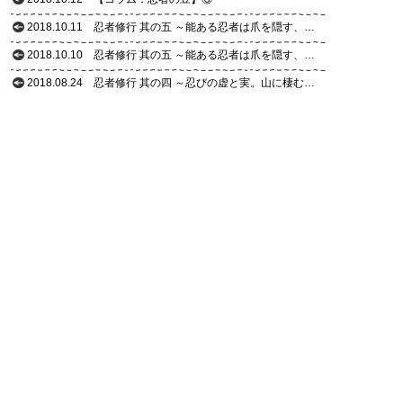
2018.10.11
忍者修行 其の五 ～能ある忍者は爪を隠す、古文書に秘められた謎の巻㊦～
2018.10.10
忍者修行 其の五 ～能ある忍者は爪を隠す、古文書に秘められた謎の巻㊤～
2018.08.24
忍者修行 其の四 ～忍びの虚と実。山に棲む頭脳派忍者の巻㊦～＆【コラム：忍者の豆】⑤
2018.08.23
忍者修行 其の四 ～忍びの虚と実。山に棲む頭脳派忍者の巻㊤～
2018.07.25
忍者修行 其の三 ～真の忍者とは。手裏剣修行の巻㊦～ ＆ 【コラム：忍者の豆】④
2018.07.24
忍者修行 其の三 ～真の忍者とは。手裏剣修行の巻㊤～
2018.07.06
番外編 ～第11回甲賀流流忍者検定、結果報告の巻～
2018.06.22
【コラム：忍者の豆】③
2018.06.19
忍者修行 其の二 ～食のアジト！忍者酒場の巻㊦～
2018.06.18
忍者修行 其の二 ～食のアジト！忍者酒場の巻㊤～
2018.05.30
【コラム：忍者の豆】②
2018.05.25
忍者修行 其の一 ～潜入！ 忍者に会えるバスツアーの巻㊦～
2018.05.22
忍者修行 其の一 ～潜入！ 忍者に会えるバスツアーの巻㊤～
2018.04.26
【コラム：忍者の豆】①