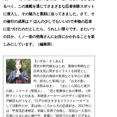
るべく、この連載を通じてさまざまな忍者体験スポット
に潜入し、その魅力と素顔に迫ってきました。さて、そ
の修行の成果は？ ほんの少しでもいいので本物の忍者
に近づけたのだとしたら、うれしい限りです。またいつ
の日か、くノ一姿の朔庵さんにお目にかかれることを楽
しみにしています。（編集部）
【いずみ・さくあん】
歴史や時代物をはじめ、着物や和柄など
日本文化に関するイラストを得意とし、
時代小説の挿絵や装画などを中心に活動
中。担当した装画には、『お文の影』
（宮部みゆき）、『ぼんくら同心と徳川
の姫』シリーズ（聖龍人）、『恋と歌舞伎と女の事情』（仲
野マリ）などがある。和雑貨メーカーへのデザイン提供や江
戸解説も行うなど、“江戸が好きすぎるイラストレーター”と
して活動中だが、実は幼いころから大の忍者好き。2017年に
は「甲賀流忍者検定」初級に首席で合格し、現在は一人前の
忍者になるために修行中。著書に『財布でひも解く江戸あん