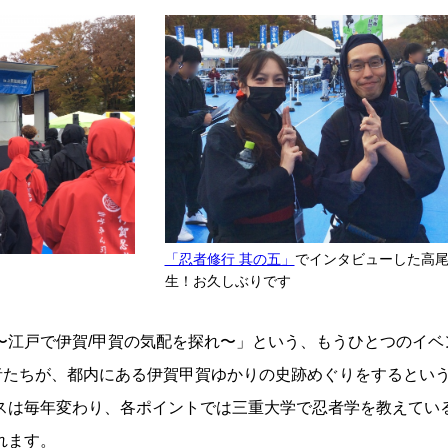
「忍者修行 其の五」
でインタビューした高
生！お久しぶりです
江戸で伊賀/甲賀の気配を探れ〜」という、もうひとつのイベ
忍者たちが、都内にある伊賀甲賀ゆかりの史跡めぐりをするとい
スは毎年変わり、各ポイントでは三重大学で忍者学を教えてい
れます。