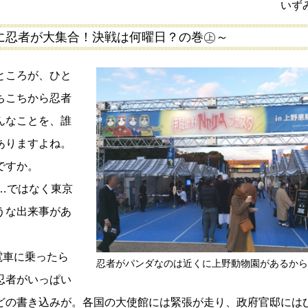
いず
戸に忍者が大集合！決戦は何曜日？の巻㊤～
ところが、ひと
ちこちから忍者
んなことを、誰
ありますよね。
ですか。
…ではなく東京
うな出来事があ
「電車に乗ったら
忍者がパンダなのは近くに上野動物園があるから
忍者がいっぱい
どの書き込みが。各国の大使館には緊張が走り、政府官邸には