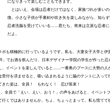
になりきって楽しむこともできます。
とはいえ、会場は忍者だけではなく、家族づれが多いの
徴。小さな子供が手裏剣や吹き矢を楽しみながら、知らず
忍者洗脳を受けていいる……君たち、将来は立派な忍者に
だよ。
ボも積極的に行っているようです。私も、大妻女子大学と伊
AR」でお酒を飲んだり、日本デザイナー学院の学生が作った忍
し、イベントを楽しんでいると……一番奥のブースに大勢の人
は受付を済ませると、吸い込まれるように脇のテントに入って
てきた姿は、全員！ もれなく！ 忍び装束！
り。全員で「えい、えい、おう！」の声をあげると、イベント
て行くではありませんか。ちょ、ちょっとまって。私も慌てて