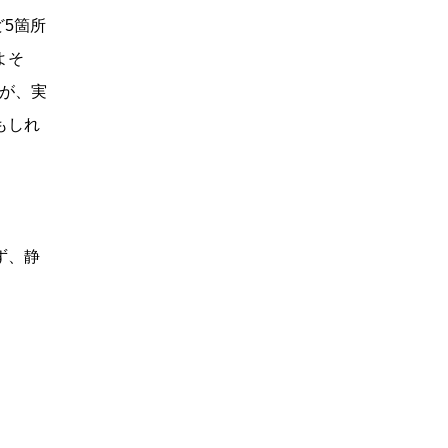
5箇所
よそ
すが、実
もしれ
ず、静