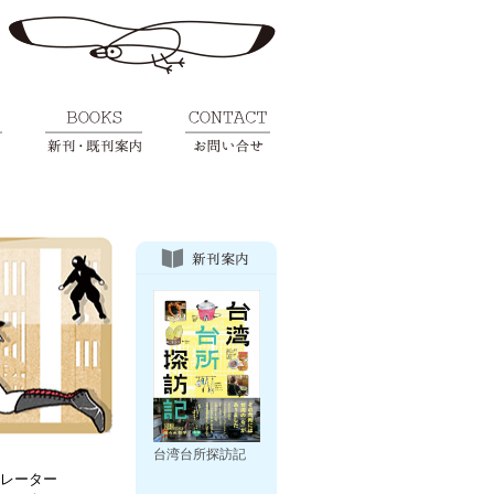
台湾台所探訪記
レーター