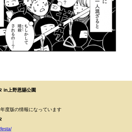
タ in上野恩賜公園
018年度版の情報になっています
タ
festa/