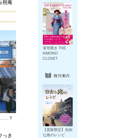
み朔庵
箪笥開き THE
KIMONO
CLOSET
……？
【直販限定】自由
ひっき
な旅のレシピ