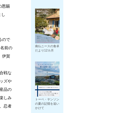
の恩賜
まし
るので
南仏ニースの食卓
。名前の
だより12カ月
、伊賀
合戦な
ッズや
産品の
楽しみ
トーベ・ヤンソン
の夏の記憶を追い
、忍者
かけて