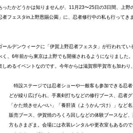
ったかどうかは知りませんが、11月23〜25日の3日間、上野
忍者フェスタin上野恩賜公園」に、忍者修行中の私も行ってき
ールデンウィークに「伊賀上野忍者フェスタ」が行われてい
べく、6年前から東京は上野でも開催されるようになりました
楽しめるイベントなのです。今年からは滋賀県甲賀市も加わり
特設ステージでは忍者ショーや一般客も参加できる忍者
どが繰り広げられ、手裏剣打ちなどの修行ブース、忍者グ
「かた焼きせんべい」「養肝漬（ようかんづけ）」など名
販売ブース、伊賀焼のろくろ回しなどの体験ブースなど、
方もさまざま。会場には衣装レンタルや更衣室もあるので