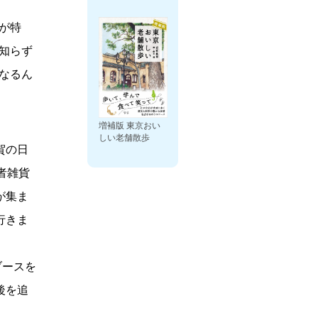
が特
知らず
なるん
増補版 東京おい
しい老舗散歩
賀の日
者雑貨
が集ま
行きま
ブースを
後を追