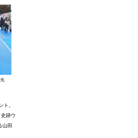
尾先
ント。
う史跡ウ
る山田