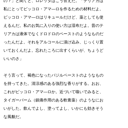
の？」と聞くと、ロレッタはこう答えた。「テリアカは
私にとってピッコロ・アマ―ロを作るための材料だよ。
ピッコロ・アマ―ロはリキュールだけど、薬としても使
えるんだ。私のお気に入りの使い方は湿布だよ。昔のテ
リアカは液体でなくドロドロのペーストのようなものだ
ったんだよ。それをアルコールに漬け込み、じっくり置
いておくんだよ。忘れたころに出すくらいが、ちょうど
いいのさ」
そう言って、褐色になったバジルペーストのようなもの
を持ってきた。清涼感のある強烈な香りがする。おお、
これがピッコロ・アマ―ロか。近づいて嗅いでみると、
タイガーバーム（鎮痛作用のある軟膏薬）のようなにお
いがした。飲んでよし、塗ってよし、いかにも効きそう
な風貌だ。