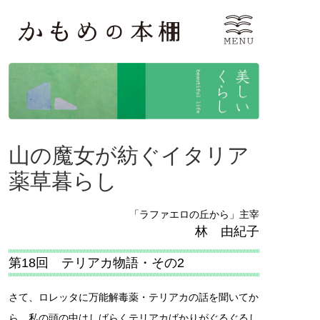
山の魔女が紡ぐイタリア
薬草暮らし
「ラファエロの丘から」主宰
林 由紀子
第18回 テリアカ物語・その2
さて、ロレッタに万能解毒薬・テリアカの話を聞いてか
ら、私の頭の中はしばらくテリアカばかりがぐるぐるし