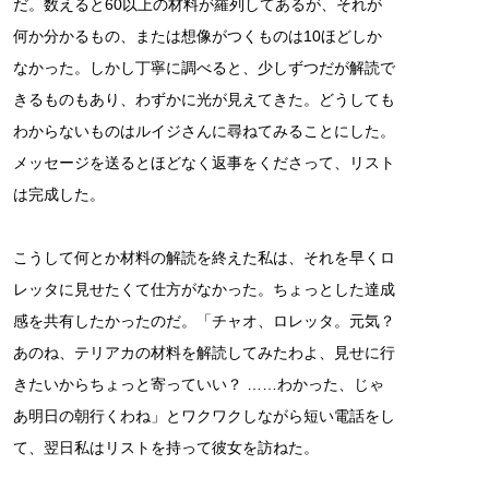
だ。数えると60以上の材料が羅列してあるが、それが
何か分かるもの、または想像がつくものは10ほどしか
なかった。しかし丁寧に調べると、少しずつだが解読で
きるものもあり、わずかに光が見えてきた。どうしても
わからないものはルイジさんに尋ねてみることにした。
メッセージを送るとほどなく返事をくださって、リスト
は完成した。
こうして何とか材料の解読を終えた私は、それを早くロ
レッタに見せたくて仕方がなかった。ちょっとした達成
感を共有したかったのだ。「チャオ、ロレッタ。元気？
あのね、テリアカの材料を解読してみたわよ、見せに行
きたいからちょっと寄っていい？ ……わかった、じゃ
あ明日の朝行くわね」とワクワクしながら短い電話をし
て、翌日私はリストを持って彼女を訪ねた。