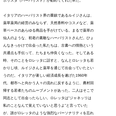
ボリスタ（ハーバリスト）が勧めてくれた本だ。
イタリアのハーバリスト界の重鎮であるルイジさんは、
薬草薬局の経営のみならず、天然香料やコスメなど、薬
草ベースのあらゆる商品を手がけている。まるで薬草の
仙人のような、初老の素敵なハーバリストさんだ。ひょ
んなきっかけで出会った私たちは、古書への情熱という
共通点も手伝って、たちまち仲良くなった。そしてある
時、そのことをロレッタに話すと、なんとロレッタも若
かりし頃、ルイジさんと薬草を通じて出会っていたとい
うのだ。イタリアが著しい経済成長を遂げた1960年
代、都市へと向かう人々の流れに反するように、農村回
帰する若者たちのムーブメントがあった。二人はそこで
同志として出会ったらしい。ロレッタは“ジャネッリは
私のことなんて覚えていないと思うよ”と言っていた
が、誰がロレッタのような強烈なパーソナリティを忘れ