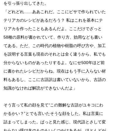
を引っ張り出してきた。
「どれどれ……ああこれだ。ここにピサで作られていた
テリアカのレシピがあるだろう？ 私はこれを基本にテ
リアカを作ったこともあるんだよ。ここだけでざっと
58種の原料が書かれていて、作り方、効用なども書い
てある。ただ、この時代の植物や樹脂の呼び方や、加工
を説明する言葉も現在のそれとは全く違うから、私でも
分からないものがあったりするよ。なにせ500年ほど前
に書かれたレシピだからね。現在はもう手に入らない材
料もあるし、ここに古語訳は書いていないから、古語の
知識がなければ解読ができないんだよ」
そう言って私の顔を見て“この難解な古語がユキコにわ
かるかい？”とでも言いたそうな顔をした。私は言葉に
詰まってしまった。ぱっと見た感じ、現代語とさして変
わらない呼び名のものもいくつかはあるが、ほとんどが