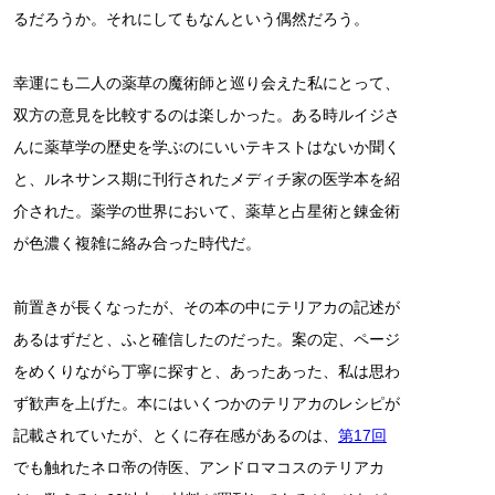
るだろうか。それにしてもなんという偶然だろう。
幸運にも二人の薬草の魔術師と巡り会えた私にとって、
双方の意見を比較するのは楽しかった。ある時ルイジさ
んに薬草学の歴史を学ぶのにいいテキストはないか聞く
と、ルネサンス期に刊行されたメディチ家の医学本を紹
介された。薬学の世界において、薬草と占星術と錬金術
が色濃く複雑に絡み合った時代だ。
前置きが長くなったが、その本の中にテリアカの記述が
あるはずだと、ふと確信したのだった。案の定、ページ
をめくりながら丁寧に探すと、あったあった、私は思わ
ず歓声を上げた。本にはいくつかのテリアカのレシピが
記載されていたが、とくに存在感があるのは、
第17回
でも触れたネロ帝の侍医、アンドロマコスのテリアカ