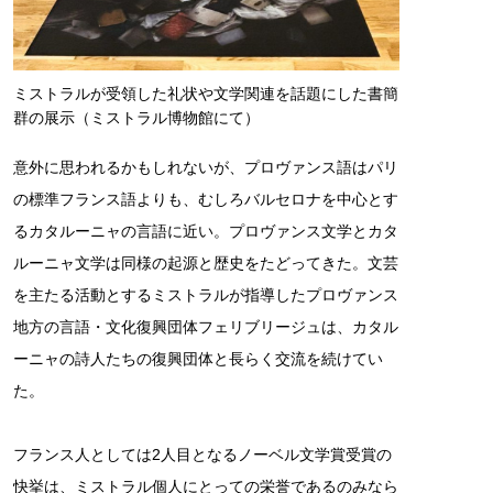
ミストラルが受領した礼状や文学関連を話題にした書簡
群の展示（ミストラル博物館にて）
意外に思われるかもしれないが、プロヴァンス語はパリ
の標準フランス語よりも、むしろバルセロナを中心とす
るカタルーニャの言語に近い。プロヴァンス文学とカタ
ルーニャ文学は同様の起源と歴史をたどってきた。文芸
を主たる活動とするミストラルが指導したプロヴァンス
地方の言語・文化復興団体フェリブリージュは、カタル
ーニャの詩人たちの復興団体と長らく交流を続けてい
た。
フランス人としては2人目となるノーベル文学賞受賞の
快挙は、ミストラル個人にとっての栄誉であるのみなら