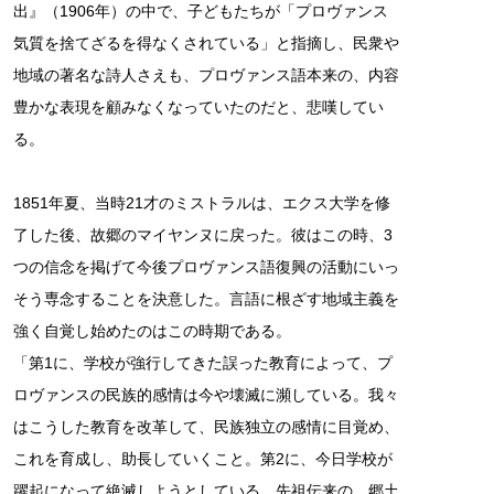
出』（1906年）の中で、子どもたちが「プロヴァンス
気質を捨てざるを得なくされている」と指摘し、民衆や
地域の著名な詩人さえも、プロヴァンス語本来の、内容
豊かな表現を顧みなくなっていたのだと、悲嘆してい
る。
1851年夏、当時21才のミストラルは、エクス大学を修
了した後、故郷のマイヤンヌに戻った。彼はこの時、3
つの信念を掲げて今後プロヴァンス語復興の活動にいっ
そう専念することを決意した。言語に根ざす地域主義を
強く自覚し始めたのはこの時期である。
「第1に、学校が強行してきた誤った教育によって、プ
ロヴァンスの民族的感情は今や壊滅に瀕している。我々
はこうした教育を改革して、民族独立の感情に目覚め、
これを育成し、助長していくこと。第2に、今日学校が
躍起になって絶滅しようとしている、先祖伝来の、郷土