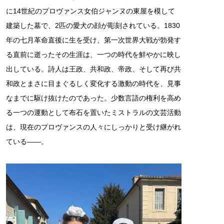
に14世紀のプロヴァンス女伯ジャンヌの東屋を模して
建築した墓で、2匹の愛犬の顔が彫刻されている。1830
年の七月革命直後に生を受け、第一次世界大戦が勃発す
る直前に逝ったその生涯は、一つの時代を鮮やかに映し
出している。詩人は王政、共和政、帝政、そして再び共
和政とまさに目まぐるしく変化する激動の時代を、見事
なまでに駆け抜けたのであった。少数言語の権利を高め
る一つの運動として布石を置いたミストラルの文芸活動
は、現在のプロヴァンスの人々にしっかりと受け継がれ
ている――。