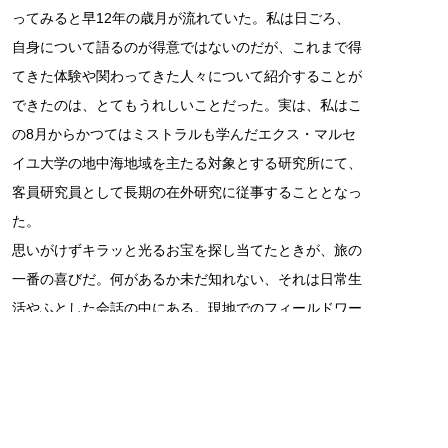
ってみると早12年の歳月が流れていた。私は日ごろ、
自身について語るのが得意ではないのだが、これまで得
てきた体験や関わってきた人々について紹介することが
できたのは、とてもうれしいことだった。実は、私はこ
の8月からかつてはミストラルも学んだエクス・マルセ
イユ大学の地中海地域を主たる対象とする研究所にて、
客員研究員として長期の在外研究に従事することとなっ
た。
思いがけずキラッと光るお宝を探し当てたときが、旅の
一番の喜びだ。何があるか未だ知れない、それは日常生
活やふとした会話の中にある。現地でのフィールドワー
ク、新しい出会いを引き寄せながら、プロヴァンス地方
の歴史の奥深く、発掘を待ち望む声に耳を澄ませたい。
アビヤント、ジェスペール（また会いましょう）！
（おわり）