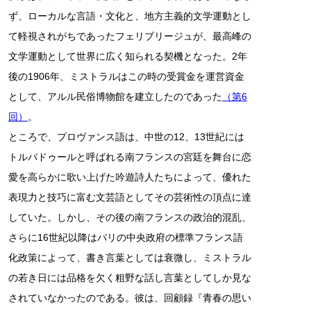
ず、ローカルな言語・文化と、地方主義的文学運動とし
て軽視されがちであったフェリブリージュが、最高峰の
文学運動として世界に広く知られる契機となった。2年
後の1906年、ミストラルはこの時の受賞金を運営資金
として、アルル民俗博物館を建立したのであった
（第6
回）
。
ところで、プロヴァンス語は、中世の12、13世紀には
トルバドゥールと呼ばれる南フランスの宮廷を舞台に恋
愛を高らかに歌い上げた吟遊詩人たちによって、優れた
表現力と技巧に富む文芸語としてその芸術性の頂点に達
していた。しかし、その後の南フランスの政治的混乱、
さらに16世紀以降はパリの中央政府の標準フランス語
化政策によって、書き言葉としては衰微し、ミストラル
の若き日には品格を欠く粗野な話し言葉としてしか見な
されていなかったのである。彼は、回顧録『青春の思い