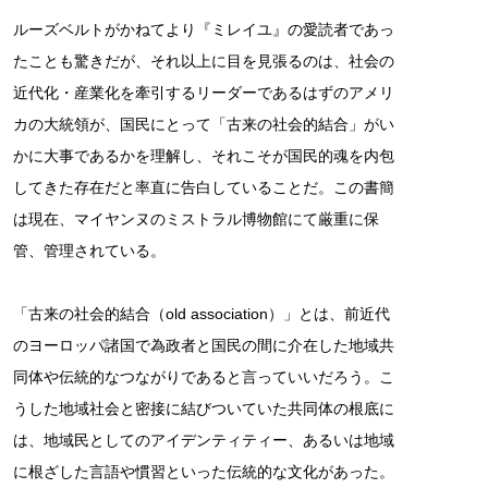
ルーズベルトがかねてより『ミレイユ』の愛読者であっ
たことも驚きだが、それ以上に目を見張るのは、社会の
近代化・産業化を牽引するリーダーであるはずのアメリ
カの大統領が、国民にとって「古来の社会的結合」がい
かに大事であるかを理解し、それこそが国民的魂を内包
してきた存在だと率直に告白していることだ。この書簡
は現在、マイヤンヌのミストラル博物館にて厳重に保
管、管理されている。
「古来の社会的結合（old association）」とは、前近代
のヨーロッパ諸国で為政者と国民の間に介在した地域共
同体や伝統的なつながりであると言っていいだろう。こ
うした地域社会と密接に結びついていた共同体の根底に
は、地域民としてのアイデンティティー、あるいは地域
に根ざした言語や慣習といった伝統的な文化があった。