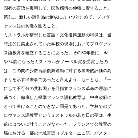
固有の言語を復興して、民族感情の伸張に資すること。
第3に、新しい詩作品の創成に力（つと）めて、プロヴ
ァンス語の興隆を図ること」
ミストラルが構想した言語・文化復興運動の特徴は、当
時法的に禁止されていた学校の現場においてプロヴァン
ス語教育を確立することにあった。その50年後に、今
や74歳になったミストラルがノーベル賞を受賞したの
は、この間の少数言語復興運動に対する国際的評価の高
まりを示す出来事であったと言えよう。もっとも、「一
にして不可分の共和国」を目指すフランス革命の理念に
基づく、徹底した標準フランス語化教育は、中央政府に
とって曲げることのできない国是であった。学校でのプ
ロヴァンス語教育というミストラルの若き日の夢は、生
前にはついに叶うことがなかった。フランスで公教育の
場における一部の地域言語（ブルターニュ語、バスク