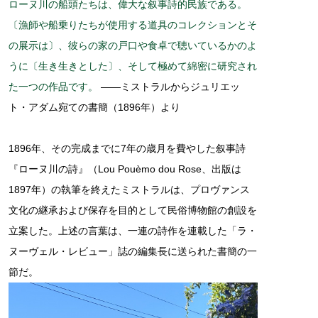
ローヌ川の船頭たちは、偉大な叙事詩的民族である。
〔漁師や船乗りたちが使用する道具のコレクションとそ
の展示は〕、彼らの家の戸口や食卓で聴いているかのよ
うに〔生き生きとした〕、そして極めて綿密に研究され
た一つの作品です。
――ミストラルからジュリエッ
ト・アダム宛ての書簡（1896年）より
1896年、その完成までに7年の歳月を費やした叙事詩
『ローヌ川の詩』（Lou Pouèmo dou Rose、出版は
1897年）の執筆を終えたミストラルは、プロヴァンス
文化の継承および保存を目的として民俗博物館の創設を
立案した。上述の言葉は、一連の詩作を連載した「ラ・
ヌーヴェル・レビュー」誌の編集長に送られた書簡の一
節だ。