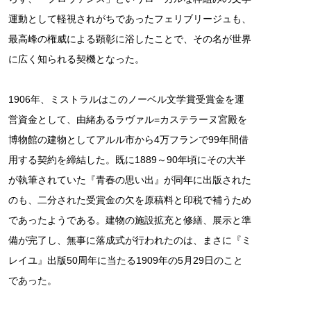
運動として軽視されがちであったフェリブリージュも、
最高峰の権威による顕彰に浴したことで、その名が世界
に広く知られる契機となった。
1906年、ミストラルはこのノーベル文学賞受賞金を運
営資金として、由緒あるラヴァル=カステラーヌ宮殿を
博物館の建物としてアルル市から4万フランで99年間借
用する契約を締結した。既に1889～90年頃にその大半
が執筆されていた『青春の思い出』が同年に出版された
のも、二分された受賞金の欠を原稿料と印税で補うため
であったようである。建物の施設拡充と修繕、展示と準
備が完了し、無事に落成式が行われたのは、まさに『ミ
レイユ』出版50周年に当たる1909年の5月29日のこと
であった。