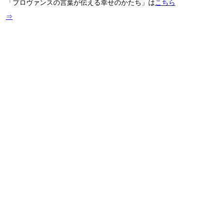
「プロヴァンスの言葉が伝える幸せのかたち」は
こちら
⇒
【あだち・みな】
1990年、東京都生まれ。神奈川県育ち。
東海大学法学部法律学科非常勤講師、博
士（文学）。東海大学文学部ヨーロッパ
文明学科を経て、博士課程前期・後期を
東海大学大学院文学研究科文明研究専攻
にて修学し、2021年に東海大学にて博士（文学）を取得。専
門分野はフランス近現代史、文明学、社会言語学。研究対象
はプロヴァンスの地域主義団体「フェリブリージュ」と創設
者の一人であるフレデリック・ミストラル。特に、「フェリ
ブリージュ」が第三共和政期に展開させた「汎ラテン主義」
構想について分析し、ラテン民族を紐帯とする超国家的な地
域主義者の連帯という新たな思想水脈、あるいはその社会構
想の試みについて研究している。
記事一覧