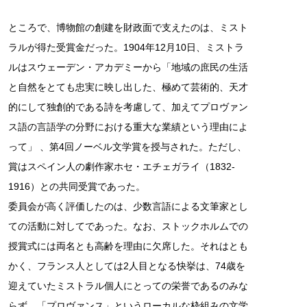
ところで、博物館の創建を財政面で支えたのは、ミスト
ラルが得た受賞金だった。1904年12月10日、ミストラ
ルはスウェーデン・アカデミーから「地域の庶民の生活
と自然をとても忠実に映し出した、極めて芸術的、天才
的にして独創的である詩を考慮して、加えてプロヴァン
ス語の言語学の分野における重大な業績という理由によ
って」 、第4回ノーベル文学賞を授与された。ただし、
賞はスペイン人の劇作家ホセ・エチェガライ（1832-
1916）との共同受賞であった。
委員会が高く評価したのは、少数言語による文筆家とし
ての活動に対してであった。なお、ストックホルムでの
授賞式には両名とも高齢を理由に欠席した。それはとも
かく、フランス人としては2人目となる快挙は、74歳を
迎えていたミストラル個人にとっての栄誉であるのみな
らず、「プロヴァンス」というローカルな枠組みの文学