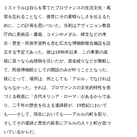
ミストラルは自らを育てたプロヴァンスの生活文化・風
習を忘れることなく、後世にその素晴らしさを伝えるた
めに、この計画を思いついた。当初はアヴィニョン教皇
庁内に美術品・書籍、コインやメダル、碑文などの考
古・歴史・民俗学資料も含む広大な博物館複合施設を設
立する予定であった。彼は1896年以来、この事業の成
就に並々ならぬ情熱を注いだが、資金繰りなどが難航し
て、民俗博物館としての開設のみが叶うこととなった。
彼にとって、場所は、何としても「アルル」でなければ
ならなかった。それは、プロヴァンスの文化的特性を形
づくる根底に「古代ギリシア・ローマ」があるからであ
り、二千年の歴史を伝える遺跡群が、19世紀において
も――そして、現在においても――アルルの町を彩り、
そしてその遺跡と歴史の延長にアルルの人々と町が息づ
いているからだ。