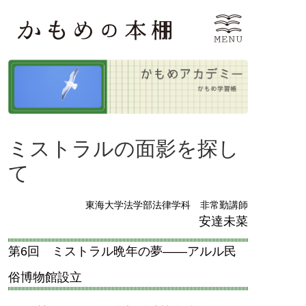
ミストラルの面影を探し
て
東海大学法学部法律学科 非常勤講師
安達未菜
第6回 ミストラル晩年の夢――アルル民
俗博物館設立