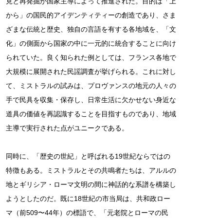
見と再発掘が国家主導によって推進された。目的は「上
から」の国民的アイデンティティーの創造であり、さま
ざまな伝統と歴史、独自の言語を有する各地域を、「文
化」の側面から国家の中に一元的に統合することに向け
られていた。良く知られた例としては、フランス各地で
大規模に展開された民謡調査が挙げられる。これに対し
て、ミストラルの試みは、プロヴァンスの地元の人々の
手で民具を収集・保存し、日常生活に欠かせない身近な
道具の価値を再認識することを目指すものであり、地域
主導で実行された点がユニークである。
同時に、「歴史の世紀」と呼ばれる19世紀ならではの
特徴もある。ミストラルとその共鳴者たちは、アルルの
地とギリシア・ローマ文明の間に神話的な系譜を構築し
ようとしたのだ。既に18世紀の市当局は、共和政ロー
マ（前509〜44年）の標語で、「元老院とローマの民