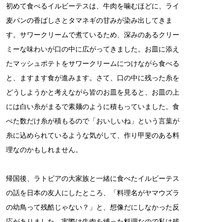
初めて食べるイルビーテスは、牛肉を噛むほどに、ライ
麦パンの香ばしさとタマネギの甘みが染み出してきま
す。サワークリームで煮ているため、深みのあるクリー
ミーな味わいが口の中に広がってきました。お皿に添え
たマッシュポテトをサワークリームにつけながら食べる
と、ますます食が進みます。さて、口の中に残った糸を
どうしようかと考えながら皆のお皿を見ると、お皿の上
には白い糸がまるで素麺のように積もっていました。食
べた数だけ糸が積もるので「おいしいね」という言葉が
糸に込められているような気がして、作り甲斐のある料
理なのかもしれません。
帰国後、ラトビアの大家族と一緒に食べたイルビーテス
の話を日本の友人にしたところ、「料理名がヤマウズラ
の幼鳥って残酷じゃない？」と、想像だにしなかった反
応がありました。実際は牛肉を縛った料理なので私は残