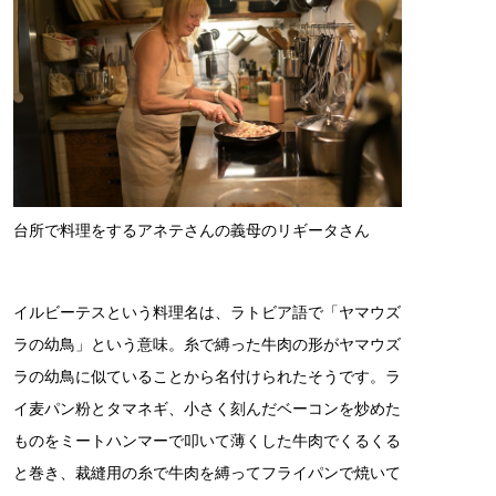
台所で料理をするアネテさんの義母のリギータさん
イルビーテスという料理名は、ラトビア語で「ヤマウズ
ラの幼鳥」という意味。糸で縛った牛肉の形がヤマウズ
ラの幼鳥に似ていることから名付けられたそうです。ラ
イ麦パン粉とタマネギ、小さく刻んだベーコンを炒めた
ものをミートハンマーで叩いて薄くした牛肉でくるくる
と巻き、裁縫用の糸で牛肉を縛ってフライパンで焼いて