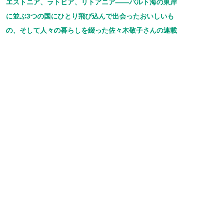
エストニア、ラトビア、リトアニア――バルト海の東岸
に並ぶ3つの国にひとり飛び込んで出会ったおいしいも
の、そして人々の暮らしを綴った佐々木敬子さんの連載
は今回で終わります。10月からは、おいしいものを探
す佐々木さんの新たな旅の連載がスタート予定です。舞
台は台湾。さて、次はどんな出会いが待っているでしょ
うか？ 乞うご期待！
★「エストニア料理屋さん」のホームページは
コチラ⇒
★バルト三国の情報サイト「バルトの森」は
コチラ⇒
◎佐々木さんのインタビュー記事「キッチンで見つけた
素顔のエストニア」は
コチラ⇒
【ささき・けいこ】
旅する食文化研究家。料理教室「エスト
ニア料理屋さん」、バルト三国の情報サ
イト「バルトの森」主宰。会社員時代に