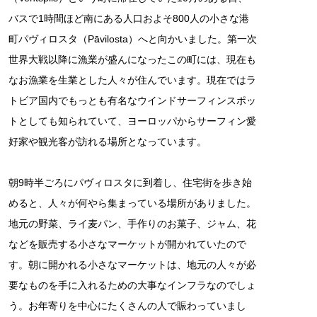
バスで1時間ほど南にある人口およそ800人の小さな港
町パヴィロスタ（Pāvilosta）へと向かいました。第一次
世界大戦以降に漁業が盛んになったこの町には、現在も
なお漁業を生業とした人々が住んでいます。現在ではラ
トビア国内でもっとも有名なウインドサーフィンスポッ
トとしても知られていて、ヨーロッパからサーフィン愛
好家や観光客が訪れる場所となっています。
朝9時半ごろにパヴィロスタに到着し、住宅街を歩き始
めると、人々が何やら集まっている場所がありました。
地元の野菜、ライ麦パン、手作りのお菓子、ジャム、花
などを販売する小さなマーケットが開かれていたので
す。朝に開かれる小さなマーケットは、地元の人々が必
要なものを手に入れるための大事なインフラなのでしょ
う。お年寄りを中心にたくさんの人で賑わっていまし