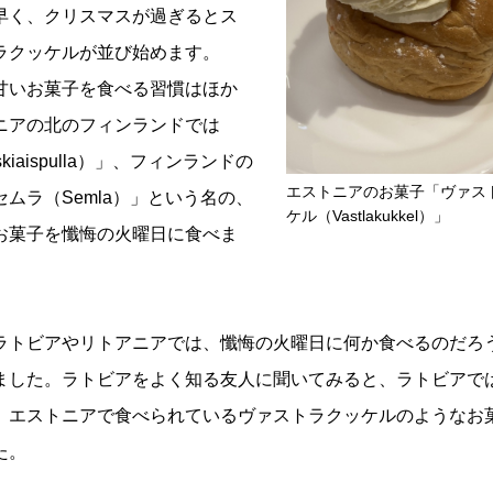
早く、クリスマスが過ぎるとス
ラクッケルが並び始めます。
甘いお菓子を食べる習慣はほか
ニアの北のフィンランドでは
iaispulla）」、フィンランドの
エストニアのお菓子「ヴァス
ムラ（Semla）」という名の、
ケル（Vastlakukkel）」
お菓子を懺悔の火曜日に食べま
ラトビアやリトアニアでは、懺悔の火曜日に何か食べるのだろ
ました。ラトビアをよく知る友人に聞いてみると、ラトビアで
、エストニアで食べられているヴァストラクッケルのようなお
た。