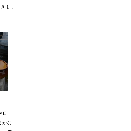
てきまし
やロー
うかな