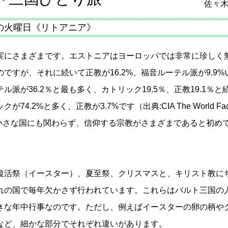
佐々
の火曜日《リトアニア》
実にさまざまです。エストニアはヨーロッパでは非常に珍しく
ですが、それに続いて正教が16.2%、福音ルーテル派が9.9%
派が36.2％と最も多く、カトリック19.5％、正教19.1％と
.2%と多く、正教が3.7%です（出典:CIA The World Fact
の小さな国にも関わらず、信仰する宗教がさまざまであると初め
復活祭（イースター）、夏至祭、クリスマスと、キリスト教に
れの国で毎年欠かさず行われています。これらはバルト三国の
きな年中行事なのです。ただし、例えばイースターの卵の柄や
など、細かな部分でそれぞれ違いがあります。