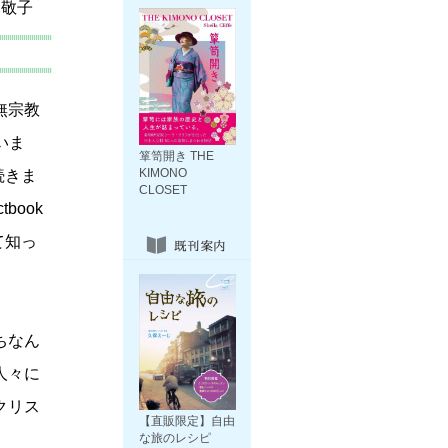
木敬子
無宗教
いま
箪笥開き THE
KIMONO
続きま
CLOSET
book
て知っ
ちなん
人々に
クリス
【直販限定】自由
な旅のレシピ