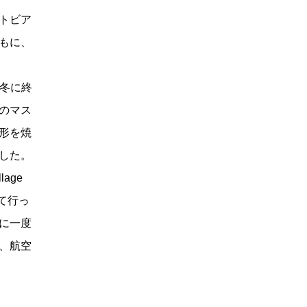
トビア
もに、
。冬に終
のマス
形を焼
した。
age
て行っ
に一度
、航空