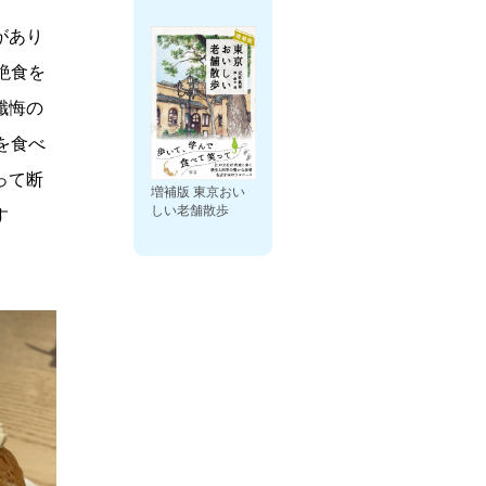
があり
絶食を
懺悔の
を食べ
って断
増補版 東京おい
しい老舗散歩
す