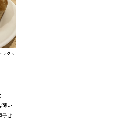
トラクッ
う
は薄い
菓子は