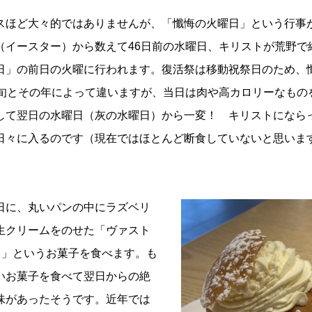
スほど大々的ではありませんが、「懺悔の火曜日」という行事
（イースター）から数えて46日前の水曜日、キリストが荒野で
日」の前日の火曜に行われます。復活祭は移動祝祭日のため、
上旬とその年によって違いますが、当日は肉や高カロリーなもの
して翌日の水曜日（灰の水曜日）から一変！ キリストになら
日々に入るのです（現在ではほとんど断食していないと思いま
日に、丸いパンの中にラズベリ
生クリームをのせた「ヴァスト
kel）」というお菓子を食べます。も
いお菓子を食べて翌日からの絶
味があったそうです。近年では