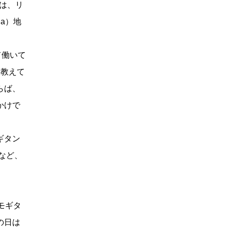
は、リ
ja）地
て働いて
を教えて
らば、
かけで
ギタン
など、
モギタ
の日は