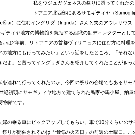
私をウジュガヴェネスの祭りに誘ってくれたの
トアニア北西部にあるサモギティヤ（Samogiti
šiai）に住むイングリダ（Ingrida）さんと夫のアウレリウス
す。サモギティヤ地方の博物館を統括する組織の副ディレクターとし
会いは2年前。リトアニアの首都ヴィリニュスに住む方に料理
アの地方にも行ってみたい」という話をしたところ、「それな
きだよ」と言ってイングリダさんを紹介してくれたことがきっ
私を連れて行ってくれたのが、今回の祭りの会場でもあるサモ
0世紀初頭にサモギティヤ地方で建てられた民家や馬小屋、納屋
博物館です。
夫婦の乗る車にピックアップしてもらい、車で10分くらいのサ
。祭りが開催されるのは「懺悔の火曜日」の前週の土曜日。こ