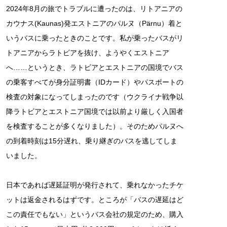
2024年8月の旅でトラブルに遭ったのは、リトアニアの
カウナス(Kaunas)発エストニアのパルヌ（Pärnu）着と
いうバスに乗ったときのことです。私が乗ったバスがリ
トアニアからラトビアを抜け、ようやくエストニア
へ……というとき、ラトビアとエストニアの国境でバス
の乗客すべてが身分証明書（IDカード）やパスポートの
検査の対象になってしまったのです（ウクライナ戦争以
降ラトビアとエストニア国境では以前より厳しく入国者
を検査することが多くなりました）。そのためパルヌへ
の到着時刻は15分遅れ、乗り継ぎのバスを逃してしま
いました。
日本であれば遅延証明が発行されて、乗れなかったチケ
ットは返金されるはずです。ところが「バスの遅延はど
この責任でもない」というバス会社の規定のため、購入