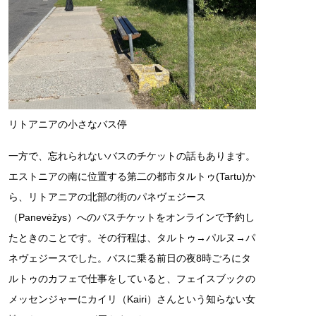
リトアニアの小さなバス停
一方で、忘れられないバスのチケットの話もあります。
エストニアの南に位置する第二の都市タルトゥ(Tartu)か
ら、リトアニアの北部の街のパネヴェジース
（Panevėžys）へのバスチケットをオンラインで予約し
たときのことです。その行程は、タルトゥ→パルヌ→パ
ネヴェジースでした。バスに乗る前日の夜8時ごろにタ
ルトゥのカフェで仕事をしていると、フェイスブックの
メッセンジャーにカイリ（Kairi）さんという知らない女