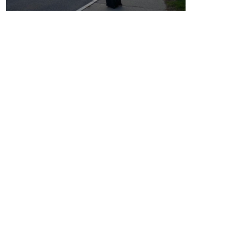
リトアニアの小さなバス停でスーツケースとともにバス
を待つ
★「エストニア料理屋さん」のホームページは
コチラ⇒
★バルト三国の情報サイト「バルトの森」は
コチラ⇒
◎佐々木さんのインタビュー記事「キッチンで見つけた
素顔のエストニア」は
コチラ⇒
【ささき・けいこ】
旅する食文化研究家。料理教室「エスト
ニア料理屋さん」、バルト三国の情報サ
イト「バルトの森」主宰。会社員時代に
香港駐在を経験したのち、帰国後は会社
務めの傍ら世界各地を旅して現地の料理
教室や家庭でその国の味を習得。退職後の2018年からエスト