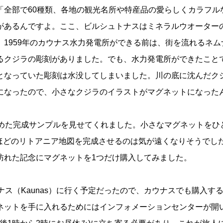
「全部で60種類、各地の観光名所や特産品の愛らしくカラフル
があるんですよ。ここ、ビルシュトナスはミネラルウオーター
1959年のカウナス水力発電所ができる前は、街を流れるネム
るクジラの彫刻がありました。でも、水力発電所ができたこと
となっていた彫刻は水没してしまいました。川の底に沈んだク
になったので、小さなクジラのイラストがマグネットになった
集めた完成サンプルを見せてくれました。小さなマグネットをひ
cmほどのリトアニア地図を完成させるのは気が遠くなりそうでし
訪れた記念にマグネットを1つだけ購入してみました。
ナス（Kaunas）に行く予定だったので、カウナスでも購入す
ネットを手に入れるためにはインフォメーションセンターが開