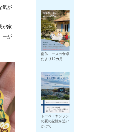
な気が
我が家
ナーが
南仏ニースの食卓
だより12カ月
トーベ・ヤンソン
の夏の記憶を追い
かけて