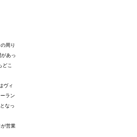
その周り
間があっ
もどこ
こはヴィ
ポーラン
館となっ
口が営業