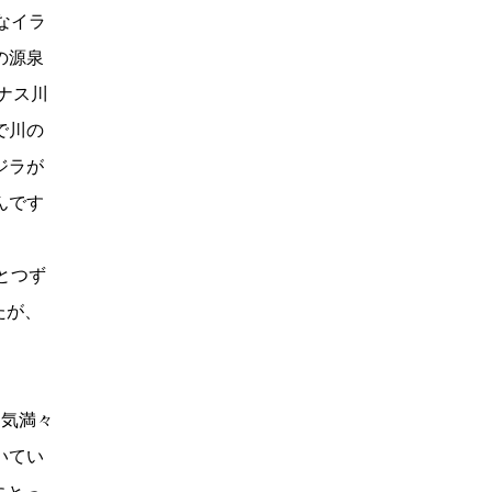
なイラ
の源泉
ナス川
で川の
ジラが
んです
とつず
たが、
る気満々
いてい