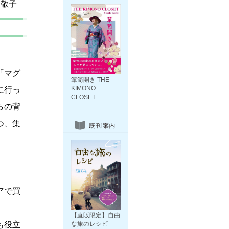
木敬子
「マグ
箪笥開き THE
KIMONO
に行っ
CLOSET
らの背
つ、集
アで買
【直販限定】自由
も役立
な旅のレシピ