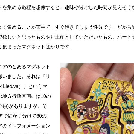
トを集める過程を想像すると、趣味や過ごした時間が見えそう
よく集めることが苦手で、すぐ飽きてしまう性分です。だから
で欲しいと思ったものやお土産としていただいたもの、パート
く集まったマグネットばかりです。
ニアのとあるマグネット
思いました。それは『リ
 Lietuvą）』というマ
地方行政区画には10の
分類)がありますが、そ
アで細かく分けて60の
アのインフォメーション