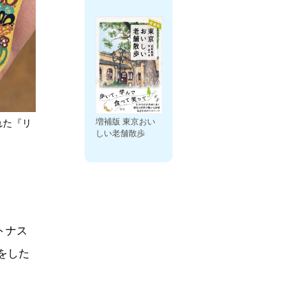
増補版 東京おい
れた『リ
しい老舗散歩
トナス
をした