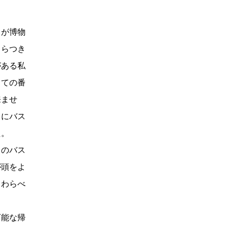
スが博物
ちらつき
がある私
当ての番
来ませ
当にバス
た。
りのバス
が頭をよ
うわらべ
可能な帰