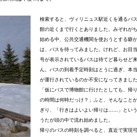
検索すると、ヴィリニュス駅近くを通るバ
館の近くまで行くとありました。みぞれが
始める中、公共交通機関を使おうとする癖
は、バスを待ってみました。けれど、お目
号が表示されているバスは待てど暮らせど
ん。バスの到着予定時刻はとうに過ぎ、本
が運行されているのか不安になってきまし
「仮にバスで博物館に行けたとしても、帰
の時間は何時だっけ？」ふと、そんなこと
ぎり、「行きはよいよい帰りは……」とい
うたが頭の中で流れ始めました。
帰りのバスの時刻を調べると、直近で実現