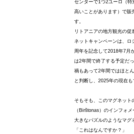
センターで1つ2ユーロ（特
高いことがあります）で販
す。
リトアニアの地方観光の促
ネットキャンペーンは、ロシ
周年を記念して2018年7
は2年間で終了する予定だ
禍もあって2年間ではほと
と判断し、2025年の現在
そもそも、このマグネット
（Birštonas）のイ
大きなパズルのようなマグ
「これはなんですか？」