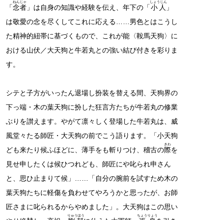
ねんじゃ
しょうじん
「
念者
」は自身の知識や経験を伝え、年下の「
小人
」
は敬愛の念を尽くしてこれに応える……男色とはこうし
た精神的紐帯に基づくもので、これが能〈鞍馬天狗〉に
おける山伏／大天狗と牛若丸との強い結び付きを彩りま
す。
シテと子方がいったん退場し扮装を替える間、天狗界の
下っ端・木の葉天狗に扮した狂言方たちが牛若丸の修業
ぶりを讃えます。やがて凛々しく登場した牛若丸は、威
風堂々たる師匠・大天狗の前でこう語ります。「小天狗
きわ
ども来たり候ふほどに、薄手をも斬りつけ、稽古の
際
を
見せ申したくは候ひつれども、師匠にや叱られ申さん
と、思ひ止まりて候」……「自分の腕前を試すため木の
葉天狗たちに軽傷を負わせてやろうかと思ったが、お師
匠さまに叱られるからやめました」。大天狗はこの思い
りゅうほう
ちょうりょう