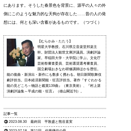
にあります。そうした春景色を背景に、源平の人々の外
側にこのような魅力的な天狗が存在した……昔の人の発
想には、何とも深い含蓄があるものです。（つづく）
【むらかみ・たたう】
明星大学教授。石川県立音楽堂邦楽主
幹。財団法人観世文庫評議員。演劇評論
家。早稲田大学・大学院に学ぶ。文化庁
芸術祭審査委員、芸術選奨選考審査員、
国立劇場おきなわ研修講師ほかを歴任。
能の復曲・新演出・新作にも数多く携わる。朝日新聞歌舞伎
劇評担当。日本経済新聞能・狂言評担当。著作『すぐわかる
能の見どころ～物語と鑑賞139曲』（東京美術）、『村上湛
演劇評論集～平成の能・狂言』（雄山閣近刊）。
記事一覧
2023.08.30
最終回 平敦盛と熊谷直実
2023.07.18
第11回 佐藤継信の母