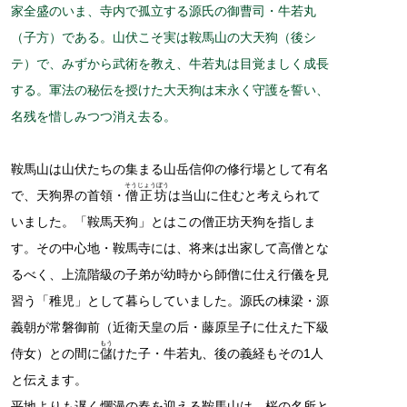
家全盛のいま、寺内で孤立する源氏の御曹司・牛若丸
（子方）である。山伏こそ実は鞍馬山の大天狗（後シ
テ）で、みずから武術を教え、牛若丸は目覚ましく成長
する。軍法の秘伝を授けた大天狗は末永く守護を誓い、
名残を惜しみつつ消え去る。
鞍馬山は山伏たちの集まる山岳信仰の修行場として有名
そうじょうぼう
で、天狗界の首領・
僧正坊
は当山に住むと考えられて
いました。「鞍馬天狗」とはこの僧正坊天狗を指しま
す。その中心地・鞍馬寺には、将来は出家して高僧とな
るべく、上流階級の子弟が幼時から師僧に仕え行儀を見
習う「稚児」として暮らしていました。源氏の棟梁・源
義朝が常磐御前（近衛天皇の后・藤原呈子に仕えた下級
もう
侍女）との間に
儲
けた子・牛若丸、後の義経もその1人
と伝えます。
平地よりも遅く爛漫の春を迎える鞍馬山は、桜の名所と