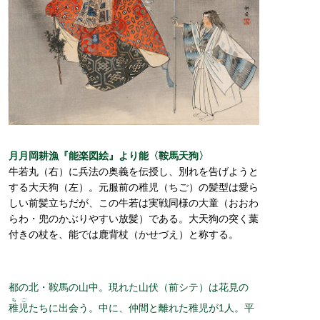
月月岡耕漁『能楽図絵』より能〈鞍馬天狗〉
牛若丸（右）に兵法の奥義を伝授し、別れを告げようと
する大天狗（左）。元服前の稚児（ちご）の髪型は愛ら
しい前髪立ちだが、この牛若は実戦同様の大童（おおわ
らわ・兜のかぶりやすい放髪）である。大天狗の突く葉
付きの杖を、能では鹿背杖（かせづえ）と称する。
都の北・鞍馬の山中。現れた山伏（前シテ）は花見の
ちご
稚児
たちに出会う。中に、仲間と離れた稚児が1人。平