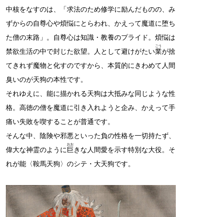
中核をなすのは、「求法のため修学に励んだものの、み
ずからの自尊心や煩悩にとらわれ、かえって魔道に堕ち
た僧の末路」。自尊心は知識・教養のプライド。煩悩は
ごう
禁欲生活の中で封じた欲望。人として避けがたい
業
が捨
てきれず魔物と化すのですから、本質的にきわめて人間
臭いのが天狗の本性です。
それゆえに、能に描かれる天狗は大抵みな同じような性
格。高徳の僧を魔道に引き入れようと企み、かえって手
痛い失敗を喫することが普通です。
そんな中、陰険や邪悪といった負の性格を一切持たず、
おお
偉大な神霊のように
巨
きな人間愛を示す特別な大役。そ
れが能〈鞍馬天狗〉のシテ・大天狗です。