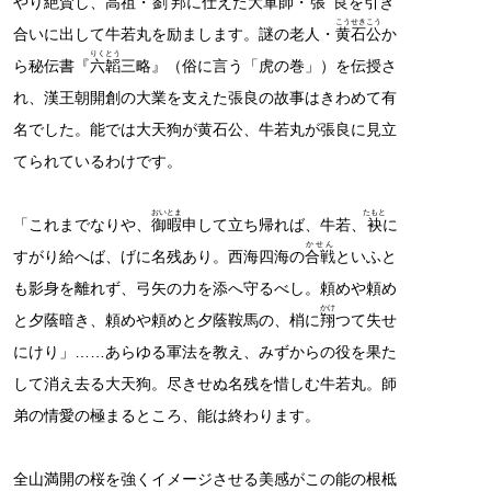
やり絶賛し、高祖・
劉邦
に仕えた大軍師・
張良
を引き
こうせきこう
合いに出して牛若丸を励まします。謎の老人・
黄石公
か
りくとう
ら秘伝書『
六韜
三略』（俗に言う「虎の巻」）を伝授さ
れ、漢王朝開創の大業を支えた張良の故事はきわめて有
名でした。能では大天狗が黄石公、牛若丸が張良に見立
てられているわけです。
おいとま
たもと
「これまでなりや、
御暇
申して立ち帰れば、牛若、
袂
に
かせん
すがり給へば、げに名残あり。西海四海の
合戦
といふと
も影身を離れず、弓矢の力を添へ守るべし。頼めや頼め
かけ
と夕蔭暗き、頼めや頼めと夕蔭鞍馬の、梢に
翔
つて失せ
にけり」……あらゆる軍法を教え、みずからの役を果た
して消え去る大天狗。尽きせぬ名残を惜しむ牛若丸。師
弟の情愛の極まるところ、能は終わります。
全山満開の桜を強くイメージさせる美感がこの能の根柢