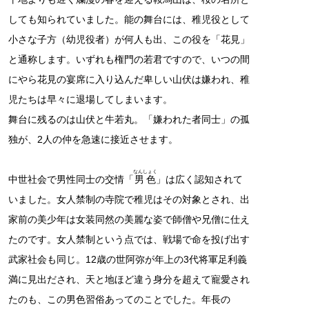
しても知られていました。能の舞台には、稚児役として
小さな子方（幼児役者）が何人も出、この役を「花見」
と通称します。いずれも権門の若君ですので、いつの間
にやら花見の宴席に入り込んだ卑しい山伏は嫌われ、稚
児たちは早々に退場してしまいます。
舞台に残るのは山伏と牛若丸。「嫌われた者同士」の孤
独が、2人の仲を急速に接近させます。
なんしょく
中世社会で男性同士の交情「
男色
」は広く認知されて
いました。女人禁制の寺院で稚児はその対象とされ、出
家前の美少年は女装同然の美麗な姿で師僧や兄僧に仕え
たのです。女人禁制という点では、戦場で命を投げ出す
武家社会も同じ。12歳の世阿弥が年上の3代将軍足利義
満に見出だされ、天と地ほど違う身分を超えて寵愛され
たのも、この男色習俗あってのことでした。年長の