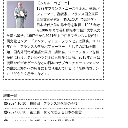
【シリル・コピーニ】
1973年フランス・ニース生まれ。落語パ
フォーマー、翻訳家。フランス国立東洋
言語文化研究所（INALCO）で言語学・
日本近代文学の修士号を取得。1995 年か
ら1996 年まで長野県松本市信州大学人文
学部へ留学。1997年から2021年まで在日フランス大使館付
属文化センター「アンスティチュ・フランセ」に勤務。2011
年から「フランス人落語パフォーマー」としての活動を開
始、国内外問わず落語の実演、講演会、ワークショップを積
極的に行う。テレビやラジオにも数多く出演。2013年からは
漫画やビデオゲームなどの日本のサブカルチャーコンテンツ
の翻訳と海外への紹介にも取り組んでいる（『名探偵コナン
』『どうらく息子』など）。
記事一覧
2024.10.10
最終回 フランス語落語の今後
2024.08.30
第11回 怖くて笑える日本の幽霊
2024.07.31
第10回 あくびを習う夏の芸