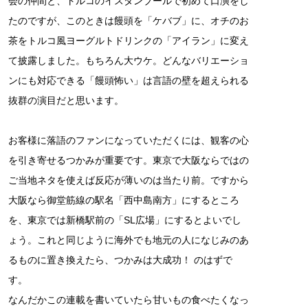
会の仲間と、トルコのイスタンブールで初めて口演をし
たのですが、このときは饅頭を「ケバブ」に、オチのお
茶をトルコ風ヨーグルトドリンクの「アイラン」に変え
て披露しました。もちろん大ウケ。どんなバリエーショ
ンにも対応できる「饅頭怖い」は言語の壁を超えられる
抜群の演目だと思います。
お客様に落語のファンになっていただくには、観客の心
を引き寄せるつかみが重要です。東京で大阪ならではの
ご当地ネタを使えば反応が薄いのは当たり前。ですから
大阪なら御堂筋線の駅名「西中島南方」にするところ
を、東京では新橋駅前の「SL広場」にするとよいでし
ょう。これと同じように海外でも地元の人になじみのあ
るものに置き換えたら、つかみは大成功！ のはずで
す。
なんだかこの連載を書いていたら甘いもの食べたくなっ