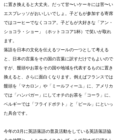
に置き換えると大丈夫。だって甘〜いケーキには苦〜い
エスプレッソがおいしいでしょ。子どもが参加する寄席
ではコーヒーでなくココア。子どもが大好きな「アン・
ショコラ・ショー」（ホットココア1杯）で笑いが取れ
ます。
落語を日本の文化を伝えるツールの一つとして考える
と、日本の言葉をその国の言葉に訳すだけでもよいので
すが、饅頭やお茶をその国や地域を代表するものに置き
換えると、さらに面白くなります。例えばフランスでは
饅頭を「マカロン」や「ミールフィーユ」に、アメリカ
では「ハンバガー」にしてオチのお茶を「コーラ」に、
ベルギーでは「フライドポテト」と「ビール」にといっ
た具合です。
今年の3月に英語落語の普及活動をしている英語落語協