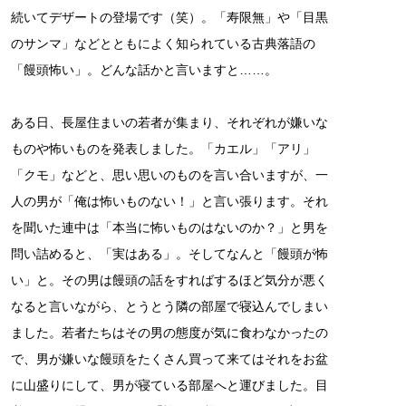
続いてデザートの登場です（笑）。「寿限無」や「目黒
のサンマ」などとともによく知られている古典落語の
「饅頭怖い」。どんな話かと言いますと……。
ある日、長屋住まいの若者が集まり、それぞれが嫌いな
ものや怖いものを発表しました。「カエル」「アリ」
「クモ」などと、思い思いのものを言い合いますが、一
人の男が「俺は怖いものない！」と言い張ります。それ
を聞いた連中は「本当に怖いものはないのか？」と男を
問い詰めると、「実はある」。そしてなんと「饅頭が怖
い」と。その男は饅頭の話をすればするほど気分が悪く
なると言いながら、とうとう隣の部屋で寝込んでしまい
ました。若者たちはその男の態度が気に食わなかったの
で、男が嫌いな饅頭をたくさん買って来てはそれをお盆
に山盛りにして、男が寝ている部屋へと運びました。目