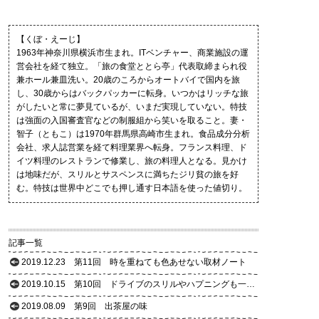
【くぼ・えーじ】
1963年神奈川県横浜市生まれ。ITベンチャー、商業施設の運
営会社を経て独立。「旅の食堂ととら亭」代表取締まられ役
兼ホール兼皿洗い。20歳のころからオートバイで国内を旅
し、30歳からはバックパッカーに転身。いつかはリッチな旅
がしたいと常に夢見ているが、いまだ実現していない。特技
は強面の入国審査官などの制服組から笑いを取ること。妻・
智子（ともこ）は1970年群馬県高崎市生まれ。食品成分分析
会社、求人誌営業を経て料理業界へ転身。フランス料理、ド
イツ料理のレストランで修業し、旅の料理人となる。見かけ
は地味だが、スリルとサスペンスに満ちたジリ貧の旅を好
む。特技は世界中どこでも押し通す日本語を使った値切り。
記事一覧
2019.12.23
第11回 時を重ねても色あせない取材ノート
2019.10.15
第10回 ドライブのスリルやハプニングも一緒に
2019.08.09
第9回 出茶屋の味