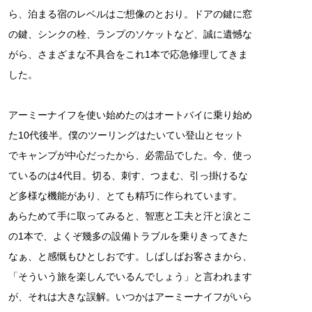
ら、泊まる宿のレベルはご想像のとおり。ドアの鍵に窓
の鍵、シンクの栓、ランプのソケットなど、誠に遺憾な
がら、さまざまな不具合をこれ1本で応急修理してきま
した。
アーミーナイフを使い始めたのはオートバイに乗り始め
た10代後半。僕のツーリングはたいてい登山とセット
でキャンプが中心だったから、必需品でした。今、使っ
ているのは4代目。切る、刺す、つまむ、引っ掛けるな
ど多様な機能があり、とても精巧に作られています。
あらためて手に取ってみると、智恵と工夫と汗と涙とこ
の1本で、よくぞ幾多の設備トラブルを乗りきってきた
なぁ、と感慨もひとしおです。しばしばお客さまから、
「そういう旅を楽しんでいるんでしょう」と言われます
が、それは大きな誤解。いつかはアーミーナイフがいら