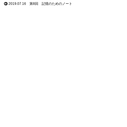
2019.07.16
第8回 記憶のためのノート
2019.06.14
第7回 レンズ越しに見る舞台の細部
2018.10.08
第6回 磨き、高めて手をつくる
2018.09.03
第5回 職人の手仕事を支える「この子」
2018.08.06
第4回 時間旅行を楽しめる羅針盤
2018.07.09
第3回 いつかは「これ」がいらない旅を
2018.06.04
第2回 特注した備前焼のすり鉢
2018.05.07
第1回 地球1周分を旅した相棒