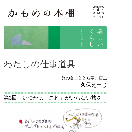
わたしの仕事道具
「旅の食堂ととら亭」店主
久保えーじ
第3回 いつかは「これ」がいらない旅を