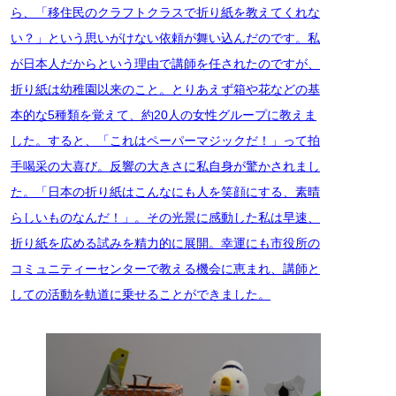
ら、「移住民のクラフトクラスで折り紙を教えてくれな
い？」という思いがけない依頼が舞い込んだのです。私
が日本人だからという理由で講師を任されたのですが、
折り紙は幼稚園以来のこと。とりあえず箱や花などの基
本的な5種類を覚えて、約20人の女性グループに教えま
した。すると、「これはペーパーマジックだ！」って拍
手喝采の大喜び。反響の大きさに私自身が驚かされまし
た。「日本の折り紙はこんなにも人を笑顔にする、素晴
らしいものなんだ！」。その光景に感動した私は早速、
折り紙を広める試みを精力的に展開。幸運にも市役所の
コミュニティーセンターで教える機会に恵まれ、講師と
しての活動を軌道に乗せることができました。