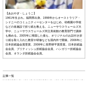
【あおやぎ・しょうこ】
1961年生まれ。福岡県出身。1998年からオーストラリア・
シドニーのコミュニティーセンターをはじめ、幼稚園や学校
などの各施設で折り紙を教える。ニューサウスウェールズ大
学や、ニューサウスウェールズ州立美術館の教育部門で講師
も務める。2005年に帰国した後も、オリジナルのお話付き折
り紙を取り入れた教室や研修などを国内外で開催。2006年に
日本折紙協会賞受賞、2008年に長野耕平賞受賞。日本折紙協
会会員、ブリティッシュ折紙協会会員、ハンガリー折紙協会
会員、オランダ折紙協会会員。
記事一覧
2016.08.26
最終回 西出ひろ子 先生（マナーコンサルタント）
2016.06.24
第12回 中倉彰子 先生（女流棋士）
2016.05.06
第11回 安河内哲也先生（一般財団法人実用英語推進機構 代表理事）