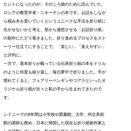
ヒントになったのが、そのころ娘のために読んでいた、
ロシアの教育学者・ニキーチンの本です。お話をしなが
ら積み木を置いていくというユニークな手法を折り紙に
生かせないかと考え、形から連想させる「お話折り紙」
の創作にたどり着きました。折り進めるプロセスをスト
ーリー仕立てにすることで、「楽しい」「覚えやすい」
と評判に。
一方で、基本折りが載っている伝承折り紙の本をドリル
のように何度も繰り返し、毎日夢中で折りました。手が
慣れてくると、フェアリーペンギンやコアラといったオ
リジナル折り紙が次々と私の手から生まれてきたので
す。
シドニーでの8年間は小学校や図書館、大学、州立美術
館の講師も務め、日本に帰国した現在も折り紙創作家と