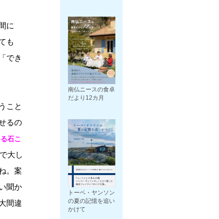
間に
ても
「でき
南仏ニースの食卓
だより12カ月
うこと
せるの
いる石こ
で大し
ね。案
い聞か
トーベ・ヤンソン
の夏の記憶を追い
大間違
かけて