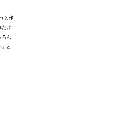
うと作
れだけ
ちろん
い」と