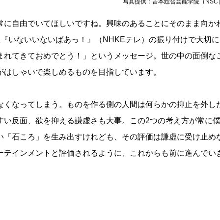
写真提供：吉本総合芸能学院（NSC
に自由でいてほしいですね。興味のあることにそのまま向か
組『いないいないばあっ！』（NHKEテレ）の振り付けで大切
まれてきておめでとう！」というメッセージ。世の中の面倒な
がはしゃいで楽しめるものを目指しています。
くなってしまう。ものを作る側の人間は何らかの抑止を外し
すい反面、欲を抑える謙虚さも大事。この2つの考え方が常に
い「石ころ」を生み出すけれども、その評価は謙虚に受け止め
ーテインメントと評価されるように、これからも前に進んでい