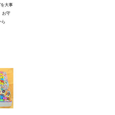
”を大事
、お守
から