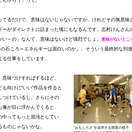
どん作ろう」って。
てるだけで、意味はないじゃないですか。けれどその無意味
ギーがダイレクトに詰まった塊にもなるんです。志村けんさん
かい～の」なんて、意味はないけど強烈でしょ。
意味がないとこ
分の石ころ＝エネルギーは面白いのか」。そういう最終的な到
える仕事をしています。
意味づけすればするほど、
も向けに“いい”作品を作ると
しつけているし、さらにその
も像が目に浮かんでくると、
の中ってもっと混沌としてい
るものじゃないかな。
“おもしろさ”を追求する授業の様子