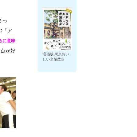
さっ
の「ア
ろに意味
達点が好
増補版 東京おい
しい老舗散歩