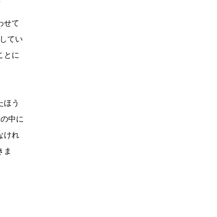
）
わせて
にしてい
ことに
たほう
僕の中に
なけれ
きま