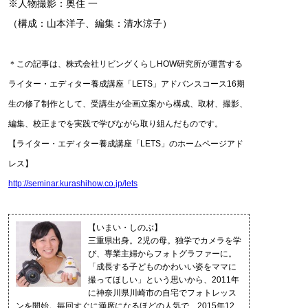
※人物撮影：奥住 一
（構成：山本洋子、編集：清水涼子）
＊この記事は、株式会社リビングくらしHOW研究所が運営する
ライター・エディター養成講座「LETS」アドバンスコース16期
生の修了制作として、受講生が企画立案から構成、取材、撮影、
編集、校正までを実践で学びながら取り組んだものです。
【ライター・エディター養成講座「LETS」のホームページアド
レス】
http://seminar.kurashihow.co.jp/lets
【いまい・しのぶ】
三重県出身。2児の母。独学でカメラを学
び、専業主婦からフォトグラファーに。
「成長する子どものかわいい姿をママに
撮ってほしい」という思いから、2011年
に神奈川県川崎市の自宅でフォトレッス
ンを開始。毎回すぐに満席になるほどの人気で、2015年12