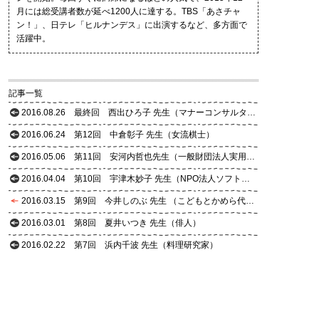
月には総受講者数が延べ1200人に達する。TBS「あさチャ
ン！」、日テレ「ヒルナンデス」に出演するなど、多方面で
活躍中。
記事一覧
2016.08.26
最終回 西出ひろ子 先生（マナーコンサルタント）
2016.06.24
第12回 中倉彰子 先生（女流棋士）
2016.05.06
第11回 安河内哲也先生（一般財団法人実用英語推進機構 代表理事）
2016.04.04
第10回 宇津木妙子 先生（NPO法人ソフトボール・ドリーム理事長）
2016.03.15
第9回 今井しのぶ 先生 （こどもとかめら代表）
2016.03.01
第8回 夏井いつき 先生（俳人）
2016.02.22
第7回 浜内千波 先生（料理研究家）
2016.02.03
第6回 藤田智 先生（恵泉女学園大学 教授）
2015.12.09
第5回 青柳祥子 先生（折り紙創作家）
2015.10.08
第4回 ラッキィ池田 先生（振付師）