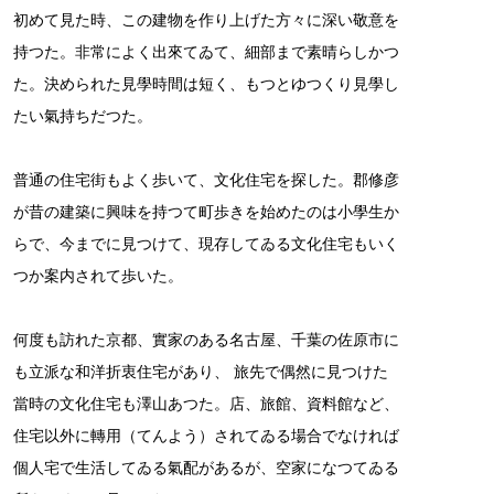
初めて見た時、この建物を作り上げた方々に深い敬意を
持つた。非常によく出來てゐて、細部まで素晴らしかつ
た。決められた見學時間は短く、もつとゆつくり見學し
たい氣持ちだつた。
普通の住宅街もよく歩いて、文化住宅を探した。郡修彦
が昔の建築に興味を持つて町歩きを始めたのは小學生か
らで、今までに見つけて、現存してゐる文化住宅もいく
つか案内されて歩いた。
何度も訪れた京都、實家のある名古屋、千葉の佐原市に
も立派な和洋折衷住宅があり、 旅先で偶然に見つけた
當時の文化住宅も澤山あつた。店、旅館、資料館など、
住宅以外に轉用（てんよう）されてゐる場合でなければ
個人宅で生活してゐる氣配があるが、空家になつてゐる