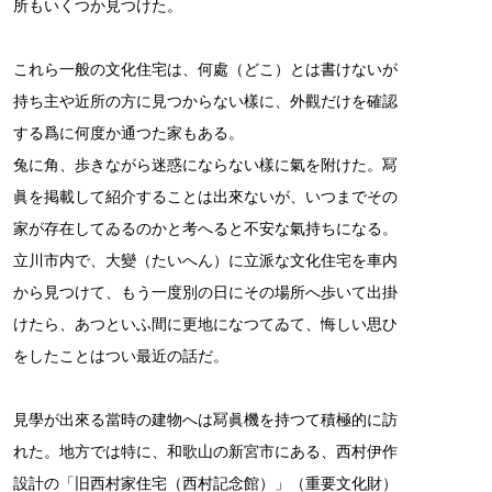
所もいくつか見つけた。
これら一般の文化住宅は、何處（どこ）とは書けないが
持ち主や近所の方に見つからない樣に、外觀だけを確認
する爲に何度か通つた家もある。
兔に角、歩きながら迷惑にならない樣に氣を附けた。冩
眞を掲載して紹介することは出來ないが、いつまでその
家が存在してゐるのかと考へると不安な氣持ちになる。
立川市内で、大變（たいへん）に立派な文化住宅を車内
から見つけて、もう一度別の日にその場所へ歩いて出掛
けたら、あつといふ間に更地になつてゐて、悔しい思ひ
をしたことはつい最近の話だ。
見學が出來る當時の建物へは冩眞機を持つて積極的に訪
れた。地方では特に、和歌山の新宮市にある、西村伊作
設計の「旧西村家住宅（西村記念館）」（重要文化財）