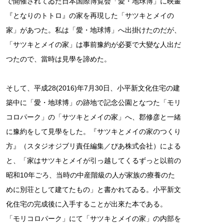
で開催されてゐた日本国際博覧会「愛・地球博」に映畫
『となりのトトロ』の家を再現した「サツキとメイの
家」があつた。私は「愛・地球博」へ出掛けたのだが、
「サツキとメイの家」は事前豫約が必要で大變な人出だ
つたので、當時は見學を諦めた。
そして、平成28(2016)年7月30日、小平新文化住宅の建
築中に「愛・地球博」の跡地で記念公園となつた「モリ
コロパーク」の「サツキとメイの家」へ、郡修彦と一緒
に豫約をして見學をした。『サツキとメイの家のつくり
方』（スタジオジブリ責任編集／ぴあ株式会社）による
と、「家はサツキとメイが引っ越してくるずっと以前の
昭和10年ごろ、当時の中産階級の人が家族の療養のた
めに別荘として建てたもの」と書かれてゐる。小平新文
化住宅の完成後に入手することが出來た本である。
「モリコロパーク」にて「サツキとメイの家」の内部を