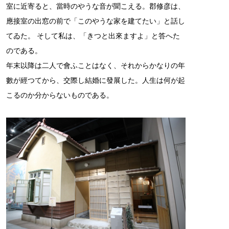
室に近寄ると、當時のやうな音が聞こえる。郡修彦は、
應接室の出窓の前で「このやうな家を建てたい」と話し
てゐた。 そして私は、「きつと出來ますよ」と答へた
のである。
年末以降は二人で會ふことはなく、それからかなりの年
數が經つてから、交際し結婚に發展した。人生は何が起
こるのか分からないものである。