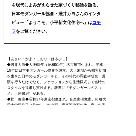
を現代によみがえらせた家づくり秘話を語る、
日本モダンガール協會・淺井カヨさんのインタ
ビュー「ようこそ、小平新文化住宅へ」は
コチ
ラ
をご覧ください。
【あさい・かよ × こおり・はるひこ】
◆淺井カヨ◆大正65年（昭和51年）名古屋市生まれ。平成
19年に日本モダンガール協會を設立。大正末期から昭和初期
を生きた日本のモダンガールと、その時代の調査や研究、講
演を行うだけでなく、ファッションから生活様式まで当時の
スタイルを追求し実践する。著書に『モダンガールのスヽ
メ』（原書房）がある。
◆郡 修彦◆昭和37年東京都生まれ。音楽史研究家。拓殖大
学大学院修了（修士）。作曲家・音楽評論家の故・森一也氏
に師事。SPレコード時代の音楽史を一次資料の徹底した調査
により解明し、CD解説書・新聞・雑誌・同人誌に発表。SP
レコードの再生・復刻で世界最高水準の技量を有し、200枚
以上を世に送り出した。企画・構成・復刻を手がけた『SP音
源復刻盤 信時潔作品集成』で文化庁芸術祭大賞を受賞。