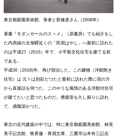
東京都庭園美術館。筆者と郡修彦さん（2008年）
著書『モダンガールのスヽメ』（原書房）でも紹介をし
た内房線の太海驛近くの「民宿はやし」へ最初に訪れた
のは平成27（2015）年で、小平新文化住宅を建てる前
である。
平成30（2018)年、再び宿泊した。この建物（洋館附き
住宅）は 元々は別莊だつたと最初に訪れた際に宿の方
から直接話を伺つた。このやうな風情のある洋館付住宅
が建てたいと思つたものだ。應接室を久し振りに訪れ
て、感慨深かつた。
東京の近代建築の中では、特に東京都庭園美術館、林芙
美子記念館、晩香廬・青淵文庫、三鷹市山本有三記念