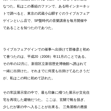
なつた。私はこの番組のファンで、ある時インターネッ
トで調べると、東京の武蔵小山驛すぐのライブカフェア
ゲインといふ店で、SP盤時代の音樂講座を毎月開催中
であることを知つたのであつた。
ライブカフェアゲインでの催事へ出掛けて郡修彦と初め
て會つたのは、平成20（2008）年11月のことである。
その年の12月に、新宿区立新宿歴史博物館へ誘はれて
一緒に出掛けた。それまでに何度も出掛けてゐたさうだ
が、私はこの時に初めて訪れた。
その常設展示室の中で、最も印象に殘つた展示が文化住
宅を再現した建物だつた。 ここは、玄關で靴を脱ぎ、
少しだが家の中へ入ることが出來る。 三角屋根の應接