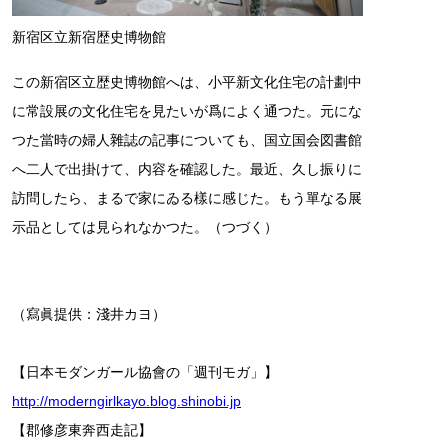
新宿区立新宿歴史博物館
この新宿区立歴史博物館へは、小平新文化住宅の計劃中
に常設展の文化住宅を見たいが爲によく通つた。元にな
つた當時の婦人雜誌の記事についても、国立国会図書館
へ二人で出掛けて、内容を確認した。最近、久し振りに
訪問したら、まるで家にゐる樣に感じた。もう單なる展
示品としては見られなかつた。（つづく）
（寫眞提供：淺井カヨ）
【日本モダンガール協會の「週刊モガ」】
http://moderngirlkayo.blog.shinobi.jp
【郡修彦東奔西走記】