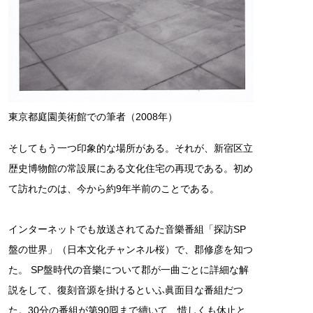
東京都庭園美術館での筆者（2008年）
そしてもう一つ印象的な場所がある。それが、新宿区立
歴史博物館の常設展にある文化住宅の再現である。初め
て訪れたのは、今から約9年半前のことである。
インターネットでも放送されてゐた音樂番組「探訪SP
盤の世界」（日本文化チャンネル桜）で、郡修彦を知つ
た。 SP盤時代の音樂について郡が一曲ごとに詳細な解
説をして、復刻音源を掛けるといふ眞面目な番組だつ
た。30分の番組が第90囘まで續いて、惜しくも休止と