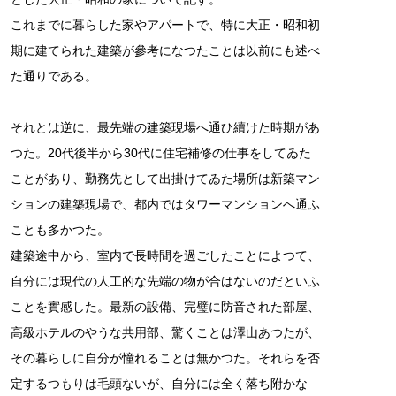
これまでに暮らした家やアパートで、特に大正・昭和初
期に建てられた建築が參考になつたことは以前にも述べ
た通りである。
それとは逆に、最先端の建築現場へ通ひ續けた時期があ
つた。20代後半から30代に住宅補修の仕事をしてゐた
ことがあり、勤務先として出掛けてゐた場所は新築マン
ションの建築現場で、都内ではタワーマンションへ通ふ
ことも多かつた。
建築途中から、室内で長時間を過ごしたことによつて、
自分には現代の人工的な先端の物が合はないのだといふ
ことを實感した。最新の設備、完璧に防音された部屋、
高級ホテルのやうな共用部、驚くことは澤山あつたが、
その暮らしに自分が憧れることは無かつた。それらを否
定するつもりは毛頭ないが、自分には全く落ち附かな