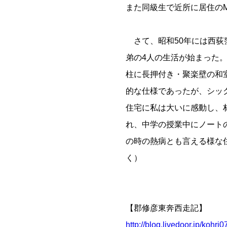
また同級生で近所に居住の
さて、昭和50年には西荻
弟の4人の生活が始まった
柱に長押付き・聚楽壁の和
的な仕様であったが、シッ
住宅に私は大いに感動し、
れ、中学の授業中にノート
の時の熱病とも言える様な
く）
【郡修彦東奔西走記】
http://blog.livedoor.jp/kohri0