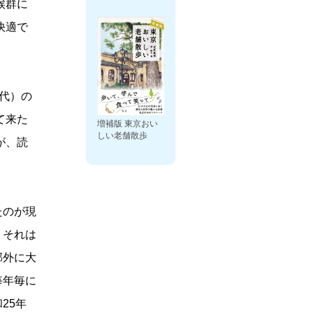
候群に
快適で
代）の
て来た
増補版 東京おい
しい老舗散歩
が、読
たのが現
、それは
郊外に大
毎年毎に
25年