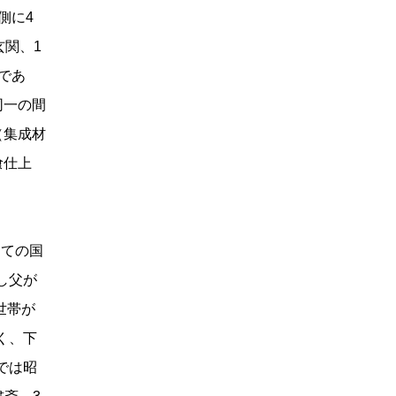
側に4
玄関、1
であ
同一の間
（集成材
喰仕上
ての国
し父が
世帯が
く、下
では昭