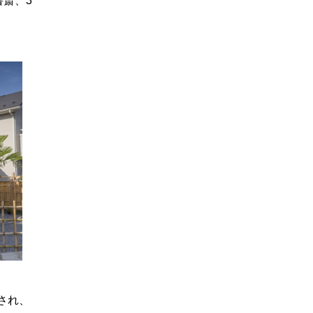
書斎、3
）
され、