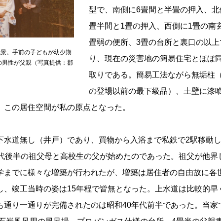
型で、南側に6畳間と半畳の押入、北
畳半間と1畳の押入、西側に1畳の南
畳弱の便所、3畳の台所と裏口の以上
風景。手前の子どもが幼少期
り、現在の災害地の簡易住宅とほぼ
の男性が父親（写真提供：郡
取りである。簡易工法ながら無垢柱
の登場以前の最下級品）、土壁に漆
、この居住空間が私の原点となった。
水道無し（井戸）であり、買物から入浴まで私鉄で2駅移動し
0代後半の祖父母と高校生の父が始めたのであった。祖父が他界
学までに様々な増築が行われたが、増築は居住者の自由故に各
し、竣工当時の姿は15年程で皆無となった。上水道は比較的早
も通り一通りが完備されたのは昭和40年代前半であった。当家