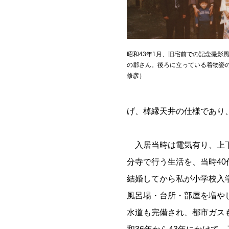
昭和43年1月、旧宅前での記念撮影
の郡さん。後ろに立っている着物姿
修彦）
げ、棹縁天井の仕様であり
入居当時は電気有り、上下
分寺で行う生活を、当時4
結婚してから私が小学校入
風呂場・台所・部屋を増や
水道も完備され、都市ガス