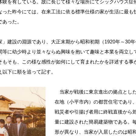
体験を有している。故に長じて様々な場所にてシックハウス症
なった昨今にては、在来工法に依る標準仕様の家が生活に最も
であった。
建設の淵源であり、大正末期から昭和初期（1920年～30年
関等に幼少時より並々ならぬ興味を抱いて趣味と本業を両立し
そもそも、この様な感性が如何にして育まれたかを詳述する事
え以下に順を追って記す。
当家が戦後に東京進出の拠点とし
在地（小平市内）の都営住宅であり
戦災者や引揚げ者用に終戦直後から
量に建設された簡易建築物である。
形が異なり、当家が入居したのは昭和