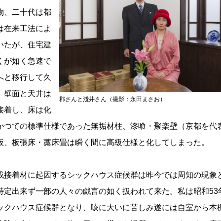
物、二十代は都
は在来工法によ
いたが、住宅建
くが如く急速で
へと移行して久
、壁面と天井は
郡さんと淺井さん（撮影：永田まさお）
接着し、床は化
かつての標準仕様であった無垢材柱、漆喰・聚楽壁（京都を代
板、板張床・藁床畳は瞬く間に高級仕様と化してしまった。
接着材に起因するシックハウス症候群は昨今では周知の現象
特定出来ず一部の人々の戯言の如く扱われて来た。私は昭和53
ックハウス症候群となり、咳に大いに苦しみ遂には自室から本