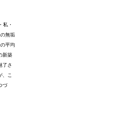
・私・
無の無垢
時の平均
の新築
魅了さ
が、こ
つづ