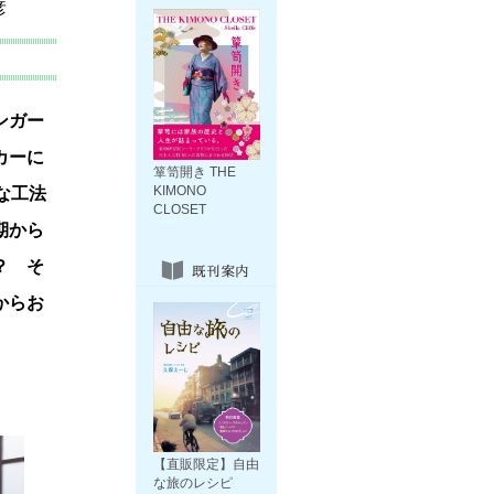
彦
ンガー
カーに
箪笥開き THE
KIMONO
な工法
CLOSET
期から
？ そ
からお
【直販限定】自由
な旅のレシピ