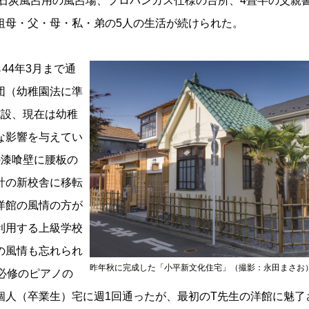
、石炭風呂用の風呂場、プロパンガス仕様の台所、4畳半の父親
祖母・父・母・私・弟の5人の生活が続けられた。
44年3月まで通
団（幼稚園法に準
施設、現在は幼稚
な影響を与えてい
の漆喰壁に腰板の
計の新校舎に移転
洋館の風情の方が
利用する上級学校
の風情も忘れられ
昨年秋に完成した「小平新文化住宅」（撮影：永田まさお
必修のピアノの
個人（卒業生）宅に週1回通ったが、最初のT先生の洋館に魅了