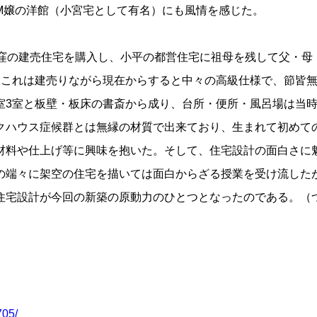
M嬢の洋館（小宮宅として有名）にも風情を感じた。
窪の建売住宅を購入し、小平の都営住宅に祖母を残して父・母
。これは建売りながら現在からすると中々の高級仕様で、節皆
室3室と板壁・板床の書斎から成り、台所・便所・風呂場は当
クハウス症候群とは無縁の材質で出来ており、生まれて初めて
材料や仕上げ等に興味を抱いた。そして、住宅設計の面白さに
の端々に架空の住宅を描いては面白からざる授業を受け流した
住宅設計が今回の新築の原動力のひとつとなったのである。（
705/