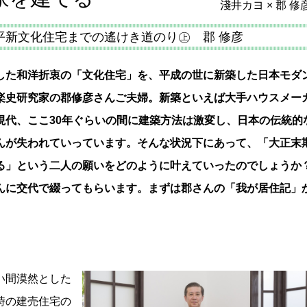
淺井カヨ × 郡 修
平新文化住宅までの遙けき道のり㊤ 郡 修彦
た和洋折衷の「文化住宅」を、平成の世に新築した日本モダ
楽史研究家の郡修彦さんご夫婦。新築といえば大手ハウスメー
現代、ここ30年ぐらいの間に建築方法は激変し、日本の伝統的
んが失われていっています。そんな状況下にあって、「大正末
る」という二人の願いをどのように叶えていったのでしょうか
んに交代で綴ってもらいます。まずは郡さんの「我が居住記」
い間漠然とした
時の建売住宅の