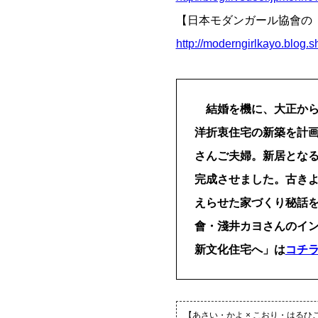
【日本モダンガール協會の
http://moderngirlkayo.blog.s
結婚を機に、大正から
洋折衷住宅の新築を計
さんご夫婦。新居とな
完成させました。古き
えらせた家づくり秘話
會・淺井カヨさんのイ
新文化住宅へ」は
コチ
【あさい・かよ × こおり・はるひ