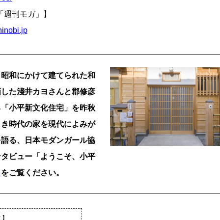
「週刊モガ」】
hinobi.jp
昭和にかけて建てられた和
画した淺井カヨさんと郡修彦
る「小平新文化住宅」を昨秋
よき時代の家を現代によみが
を語る、日本モダンガール協
ンタビュー「ようこそ、小平
ラ
をご覧ください。
こ】