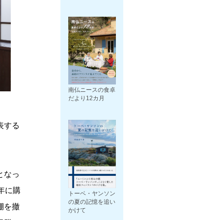
南仏ニースの食卓
だより12カ月
表する
となっ
年に購
トーベ・ヤンソン
の夏の記憶を追い
棚を撤
かけて