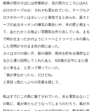
南東の窓のそばには作業机が、北の窓のところには4人
がけのテーブルが、それぞれ置かれていた。テーブルク
ロスやカーテンはオレンジと黄色でまとめられ、薪スト
ーブのあるキッチンの煉瓦の風合いや、木の壁と相まっ
て、あたたかく心地よい雰囲気を作り出している。まる
で時が止まったかのようにトーベとトゥーリッキの暮ら
した空間がそのまま目の前にあった。
カイはガスの使い方、薪の場所、雨水を貯める場所など
をひと通り説明してくれたあと、6日後の正午にまた迎
えに来るよ、と言って帰っていった。
「嵐が来なかったら、だけどね」
と茶目っ気たっぷりの言葉を残して。
私はすでにこの島に魅了されていた。水も電気もないこ
の島に、嵐が来たらどうなってしまうのだろう。嵐が大
好きだったトーベ。トーベの小説の中には、魅力的な嵐