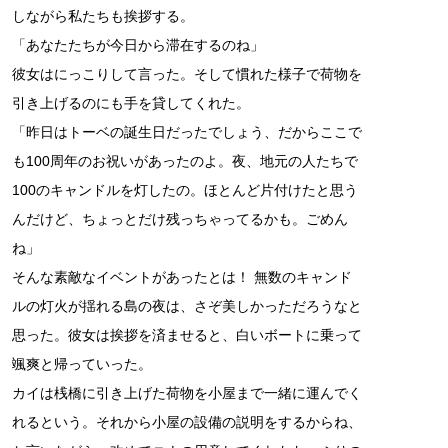
しながら私たちも挨拶する。
「あなたたちが今日から滞在するのね」
彼女はにっこりして言った。そして慣れた様子で荷物を
引き上げるのにも手を貸してくれた。
「昨日はトーベの誕生日だったでしょう、だからここで
も100周年のお祝いがあったのよ。夜、地元の人たちで
100のキャンドルを灯したの。ほとんど片付けたと思う
んだけど、ちょっとだけ残っちゃってるかも。ごめん
ね」
そんな素敵なイベントがあったとは！ 無数のキャンド
ルの灯火が揺れる島の夜は、さぞ美しかっただろうなと
思った。彼女は挨拶を済ませると、白いボートに乗って
颯爽と帰っていった。
カイは桟橋に引き上げた荷物を小屋まで一緒に運んでく
れるという。それから小屋の設備の説明をするからね、