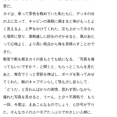
景だ。
カイは、座って景色を眺めていた私たちに、デッキの台
の上に立って、キャビンの屋根に掴まると海がもっとよ
く見えるよ、と声をかけてくれた。立ち上がって示され
た場所に登り、屋根越しに顔をのぞかせると、風があた
って心地よく、より高い視点から海を見晴らすことがで
きた。
船室で舵を握るカイの姿もとても絵になる。「写真を撮
ってもいいですか？」と聞くと、ちらっとこちらを見た
あと、無言でぐっと背筋を伸ばし、ポーズを取ってみせ
てくれた。船のキャプテンらしく顎も少し反らして、
「どうだ」と言わんばかりの表情。思わず笑いながら、
撮れた写真を見せると、うーん、と少々不満気で、もう
一回。今度は、まあこんなものでしょう、と許可が下り
た。そんなカイのユーモアたっぷりでやさしい人柄に、