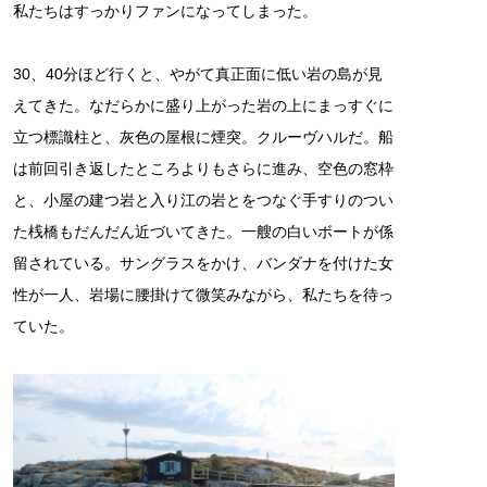
私たちはすっかりファンになってしまった。
30、40分ほど行くと、やがて真正面に低い岩の島が見
えてきた。なだらかに盛り上がった岩の上にまっすぐに
立つ標識柱と、灰色の屋根に煙突。クルーヴハルだ。船
は前回引き返したところよりもさらに進み、空色の窓枠
と、小屋の建つ岩と入り江の岩とをつなぐ手すりのつい
た桟橋もだんだん近づいてきた。一艘の白いボートが係
留されている。サングラスをかけ、バンダナを付けた女
性が一人、岩場に腰掛けて微笑みながら、私たちを待っ
ていた。