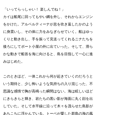
「いってらっしゃい！ 楽しんでね！」
カイは船尾に回ってもやい綱を外し、それからエンジン
をかけた。アルベルティーナが息を吹き返したかのよう
に身震いし、その体に力をみなぎらせていく。船はゆっ
くりと動き出し、手を振って見送ってくれるニナたちを
後ろにしてボート小屋の外に出ていった。そして、滑ら
かな動きで船首を海に向けると、島を目指して一心に進
みはじめた。
このときほど、一体これから何が起きていくのだろうと
いう期待と、少し怖いような気持ちの入り混じった、不
思議な感情で胸が高鳴った瞬間はない。海は眩しいほど
にきらきらと輝き、岩たちの黒い影が海面に丸く顔を出
していた。そして水平線に沿って木々を茂らせた島影が
あちこちに浮かんでいる。トーベが愛した群島の海の風