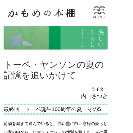
トーベ・ヤンソンの夏の
記憶を追いかけて
ライター
内山さつき
最終回 トーベ誕生100周年の夏ーその5
荷物を庭まで運んでいると、赤い壁に白い窓枠の愛らし
い家の中から、ロマンスグレーの頬髭を蓄えた一人の男