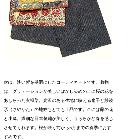
次は、淡い紫を基調にしたコーディネートです。着物
は、グラデーションが美しいぼかし染めの上に桜の花を
あしらった友禅染。光沢のある生地に映える扇子と紗綾
形（さやがた）の地紋もとても上品です。帯には藤の花
と小鳥。繊細な日本刺繍が美しく、うららかな春を感じ
させてくれます。桜が咲く前から5月までの春季におす
すめです。