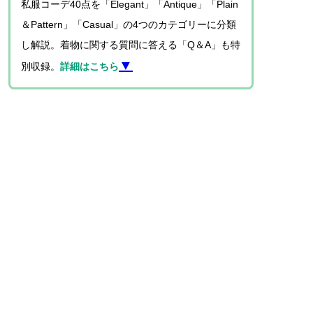
私服コーデ40点を「Elegant」「Antique」「Plain
＆Pattern」「Casual」の4つのカテゴリーに分類
し解説。着物に関する質問に答える「Q＆A」も特
▼
別収録。
詳細はこちら
【Sheila Cliffe シーラ・クリフ】
1961年イギリス生まれ。リーズ大学大学
院博士課程修了。85年に来日し、テンプ
ル大学日本校で英語教育の資格を取得。
埼玉大学や立教大学の非常勤講師を経
て、現在は十文字学園女子大学名誉教
授。国内外で着物展覧会やファッションショーの企画・プロ
デュースをするなど多彩な活動を展開するほか、NHK「世界
はほしいモノにあふれてる」「趣味どきっ！」「あさイ
チ」、CMや雑誌などのメディアにも多数出演。2002年には
民族衣裳文化普及協会の「きもの文化普及賞」を受賞。著書
に『日本のことを英語で話そう』（中経出版）、『The
Social Life of Kimono』（Bloomsbury）。