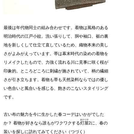
最後は年代物同士の組み合わせです。着物は風格のある
明治時代の江戸小紋。洗い張りして、胴や袖口、裾の裏
地を新しくして仕立て直しているため、織物本来の美し
さがよみがえっています。帯は幕末時代の染めの着物を
リメイクしたもので、力強く流れる川に見事に咲く桜が
印象的。ところどころに刺繍が施されていて、柄の繊細
さが引き立ちます。着物も帯も天然染料ならではの優し
い色合いと風合いを感じる、飽きのこないスタイリング
です。
古い布の魅力を今に生かした春コーデはいかがでした
あかりや
か？ 着物が好きなら誰もがワクワクする
灯屋
2に、春の
装いを探しに訪れてみてください（つづく）