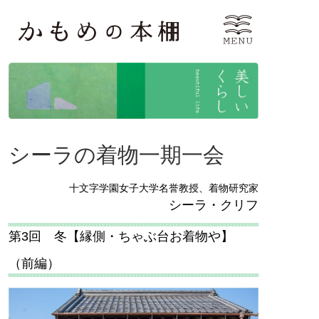
シーラの着物一期一会
十文字学園女子大学名誉教授、着物研究家
シーラ・クリフ
第3回 冬【縁側・ちゃぶ台お着物や】
（前編）