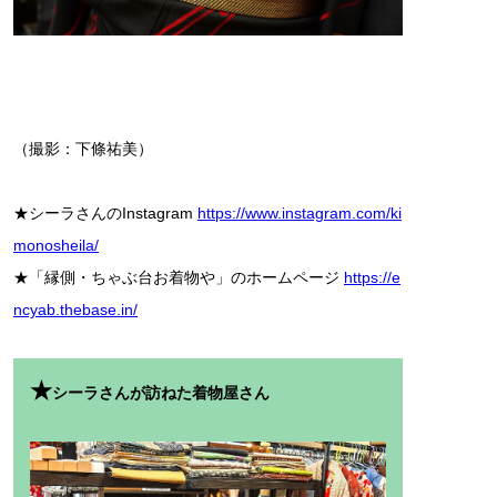
（撮影：下條祐美）
★シーラさんのInstagram
https://www.instagram.com/ki
monosheila/
★「縁側・ちゃぶ台お着物や」のホームページ
https://e
ncyab.thebase.in/
★
シーラさんが訪ねた着物屋さん