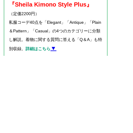
『Sheila Kimono Style Plus』
（定価2200円）
私服コーデ40点を「Elegant」「Antique」「Plain
＆Pattern」「Casual」の4つのカテゴリーに分類
し解説。着物に関する質問に答える「Q＆A」も特
▼
別収録。
詳細はこちら
【Sheila Cliffe シーラ・クリフ】
1961年イギリス生まれ。リーズ大学大学
院博士課程修了。85年に来日し、テンプ
ル大学日本校で英語教育の資格を取得。
埼玉大学や立教大学の非常勤講師を経
て、現在は十文字学園女子大学名誉教
授。国内外で着物展覧会やファッションショーの企画・プロ
デュースをするなど多彩な活動を展開するほか、NHK「世界
はほしいモノにあふれてる」「趣味どきっ！」「あさイ
チ」、CMや雑誌などのメディアにも多数出演。2002年には
民族衣裳文化普及協会の「きもの文化普及賞」を受賞。著書