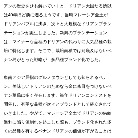
アンの歴史をひも解いていくと、ドリアン天国たる所以
は40年ほど前に遡るようです。当時マレーシア全土が
ドリアンバブルに沸き、次々と大規模なドリアンプラン
テーションが誕生しました。新興のプランテーション
は、マイナーな品種のドリアンの代わりに人気品種の栽
培に特化します。そこで、栽培面積では到底及ばないペ
ナン島がとった戦略が、多品種ブランド化でした。
東南アジア屈指のグルメタウンとしても知られるペナ
ン。美味しいドリアンのためなら金に糸目をつけないペ
ナン華僑は多く存在します。毎年ドリアンコンテストを
開催し、有望な品種が次々とブランドとして確立されて
いきました。やがて、マレーシア全土でドリアンの供給
過剰に陥り値崩れを起こした際も、ブランド化された多
くの品種を有するペナンドリアンの価値が下がることは