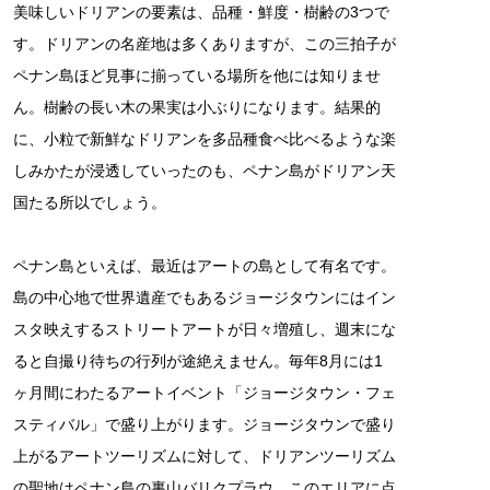
美味しいドリアンの要素は、品種・鮮度・樹齢の3つで
す。ドリアンの名産地は多くありますが、この三拍子が
ペナン島ほど見事に揃っている場所を他には知りませ
ん。樹齢の長い木の果実は小ぶりになります。結果的
に、小粒で新鮮なドリアンを多品種食べ比べるような楽
しみかたが浸透していったのも、ペナン島がドリアン天
国たる所以でしょう。
ペナン島といえば、最近はアートの島として有名です。
島の中心地で世界遺産でもあるジョージタウンにはイン
スタ映えするストリートアートが日々増殖し、週末にな
ると自撮り待ちの行列が途絶えません。毎年8月には1
ヶ月間にわたるアートイベント「ジョージタウン・フェ
スティバル」で盛り上がります。ジョージタウンで盛り
上がるアートツーリズムに対して、ドリアンツーリズム
の聖地はペナン島の裏山バリクプラウ。このエリアに点