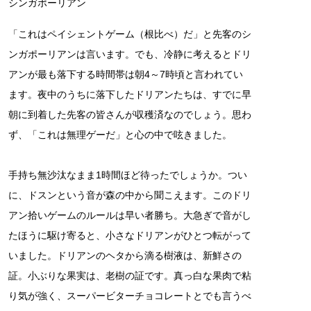
シンガポーリアン
「これはペイシェントゲーム（根比べ）だ」と先客のシ
ンガポーリアンは言います。でも、冷静に考えるとドリ
アンが最も落下する時間帯は朝4～7時頃と言われてい
ます。夜中のうちに落下したドリアンたちは、すでに早
朝に到着した先客の皆さんが収穫済なのでしょう。思わ
ず、「これは無理ゲーだ」と心の中で呟きました。
手持ち無沙汰なまま1時間ほど待ったでしょうか。つい
に、ドスンという音が森の中から聞こえます。このドリ
アン拾いゲームのルールは早い者勝ち。大急ぎで音がし
たほうに駆け寄ると、小さなドリアンがひとつ転がって
いました。ドリアンのヘタから滴る樹液は、新鮮さの
証。小ぶりな果実は、老樹の証です。真っ白な果肉で粘
り気が強く、スーパービターチョコレートとでも言うべ