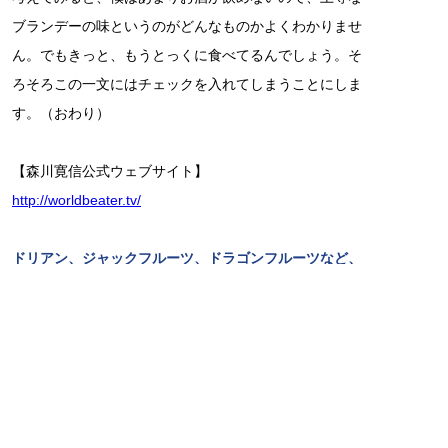
ブランデーの味というのがどんなものかよくわかりませ
ん。でもきっと、もうとっくに食べてるんでしょう。そ
ろそろこの一文にはチェックを入れてしまうことにしま
す。（おわり）
【森川寛信公式ウェブサイト】
http://worldbeater.tv/
ドリアン、ジャックフルーツ、ドラゴンフルーツなど、
東南アジアを中心とした国々の、色鮮やかでおいしいフ
ルーツの世界を紹介する連載「フルーツをめぐる冒険」
は、今回で終わります。「新しい場所を訪れたら、まだ
見ぬ新しいフルーツを探すことを欠かしません」と語る
森川さん。きっとこれからも、世界のあちらこちらで珍
しいフルーツとの出会いを重ねていくことでしょう。