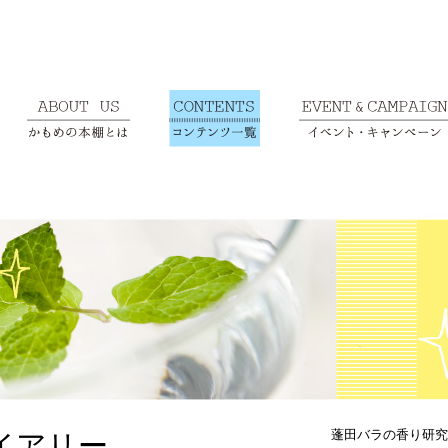
蓬田バラの香り研究
イアリー