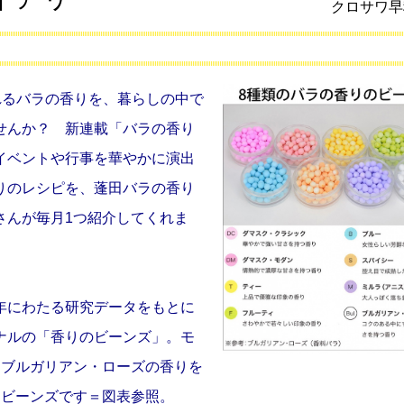
クロサワ早
れるバラの香りを、暮らしの中で
せんか？ 新連載「バラの香り
イベントや行事を華やかに演出
りのレシピを、蓬田バラの香り
さんが毎月1つ紹介してくれま
にわたる研究データをもとに
ナルの「香りのビーンズ」。モ
にブルガリアン・ローズの香りを
なビーンズです＝図表参照。