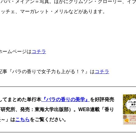
パパ・メイアン＝写真。ほかにクリムソン・グローリー、イ
ッチェ、マーガレット・メリルなどがあります。
ホームページは
コチラ
記事『バラの香りで女子力も上がる！？』は
コチラ
してまとめた単行本
『バラの香りの美学』
を好評発売
研究所、発売：東海大学出版部）。WEB連載「香り
長～」は
こちら
をご覧ください。