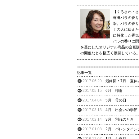
【くろさわ・さ
蓬田バラの香り
宰。バラの香り
くの人に伝えた
に特化した香気
バラの香りに関
を基にしたオリジナル商品の企画
の開催なとを幅広く展開している
記事一覧
2017.06.29
最終回：7月 夏休
2017.05.15
6月 梅雨
2017.04.04
5月 母の日
2017.03.13
4月 出会いの季節
2017.02.14
3月 別れのとき
2017.01.08
2月 バレンタイン
2016.12.07
1月 お正月