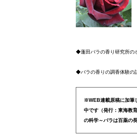
◆蓬田バラの香り研究所の
◆バラの香りの調香体験の
※WEB連載原稿に加筆
中です（発行：東海教育
の科学～バラは百薬の