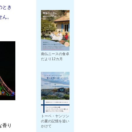
のとき
せん。
南仏ニースの食卓
だより12カ月
トーベ・ヤンソン
の夏の記憶を追い
な香り
かけて