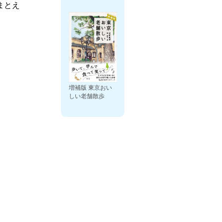
まとえ
増補版 東京おい
しい老舗散歩