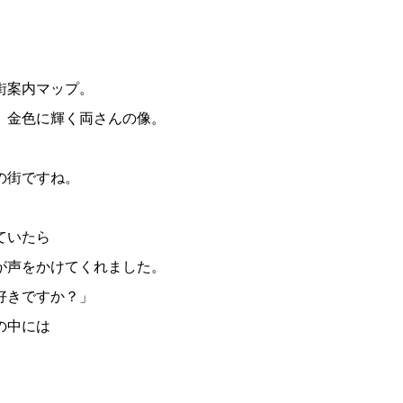
街案内マップ。
、金色に輝く両さんの像。
の街ですね。
ていたら
が声をかけてくれました。
好きですか？」
の中には