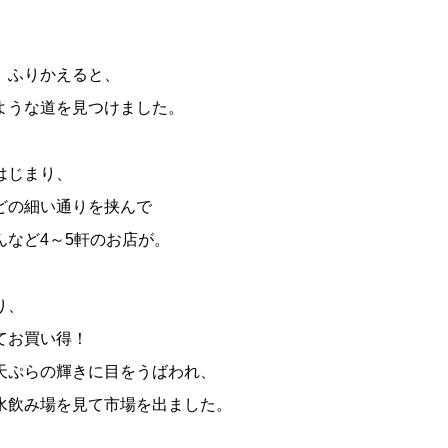
、ふりかえると、
ような道を見つけました。
はじまり、
どの細い通りを挟んで
など4～5軒のお店が。
り、
てお買い得！
天ぷらの輝きに目をうばわれ、
水飲み場を見て市場を出ました。