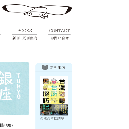
台湾台所探訪記
貼り絵）