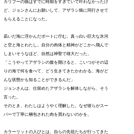
カリブーの猟はすでに時期をすぎていて叶わなかったけ
ど、ジョンさんにお願いして、アザラシ猟に同行させて
もらえることになった。
凪いだ海に浮かんだボートに佇む。真っ白い巨大な氷河
と空と海とわたし。自分の肉体と精神がどこかへ飛んで
しまいそうなほど、自然は神聖で雄大だった。
「こうやってアザラシの腹を開けると、こいつがその辺
りの海で何を食べて、どう生きてきたかわかる。海がど
んな状態かも知ることができるんだ」
ジョンさんは、仕留めたアザラシを解体しながら、そう
言った。
そのとき、わたしはようやく理解した。なぜ彼らがスー
パーで丁寧に梱包された肉を買わないのかを。
カラーリットの人びとは、自らの先祖たちが行ってきた