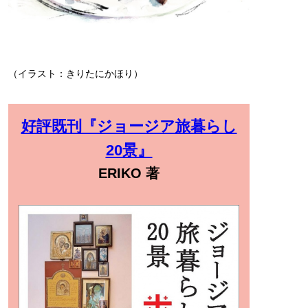
（イラスト：きりたにかほり）
好評既刊『ジョージア旅暮らし
20景』
ERIKO 著