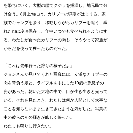
を撃ちにいく。大型の船でクジラを捕獲し、地元民で分
け合う。8月上旬には、カリブーの猟期がはじまる。家
族でキャンプを張り、移動しながらカリブーを追う。獲
れた肉は冷凍保存し、年中いつでも食べられるようにす
る。わたしが食べたカリブーの肉も、そうやって家族が
からだを使って獲ったものだった。
「これは去年行った狩りの様子だよ」
ジョンさんが見せてくれた写真には、立派なカリブーの
肉を背負う娘と、ライフルを手にした10歳の孫息子の
姿があった。乾いた大地の中で、目が生き生きと光って
いる。それを見たとき、わたしは何か人間として大事な
ことを知らないまま生きてきたような気がした。写真の
中の彼らのその輝きが眩しく映った。
わたしも狩りに行きたい。