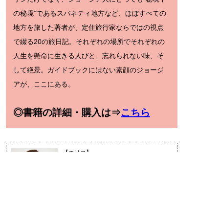
の秘境”であるスバネティ地方など、ほぼすべての
地方を旅した著者が、定住旅行家ならではの視点
で綴る20の旅日記。それぞれの場所でそれぞれの
人生を懸命に生きる人びと、忘れられない味、そ
して絶景。ガイドブックにはない素顔のジョージ
アが、ここにある。
◎書籍の詳細・購入は⇒
こちら
【エリコ】
鳥取県米子市生まれ。世界のさまざまな
地域で現地の人びとの家庭に入り、生活
を共にし、その暮らしや生き方を伝えて
いる。これまでに約50カ国にて100以上
の家族との暮らしを体験。訪れた国では
民間外交に積極的に取り組み、現地と日本の架け橋になる活
動も行う。とっとりふるさと大使。米子市観光大使。著書に