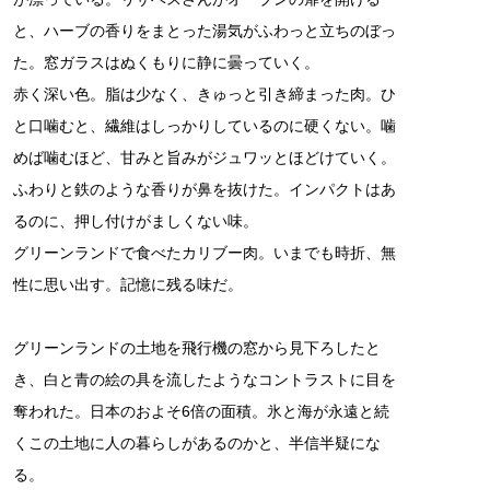
と、ハーブの香りをまとった湯気がふわっと立ちのぼっ
た。窓ガラスはぬくもりに静に曇っていく。
赤く深い色。脂は少なく、きゅっと引き締まった肉。ひ
と口噛むと、繊維はしっかりしているのに硬くない。噛
めば噛むほど、甘みと旨みがジュワッとほどけていく。
ふわりと鉄のような香りが鼻を抜けた。インパクトはあ
るのに、押し付けがましくない味。
グリーンランドで食べたカリブー肉。いまでも時折、無
性に思い出す。記憶に残る味だ。
グリーンランドの土地を飛行機の窓から見下ろしたと
き、白と青の絵の具を流したようなコントラストに目を
奪われた。日本のおよそ6倍の面積。氷と海が永遠と続
くこの土地に人の暮らしがあるのかと、半信半疑にな
る。