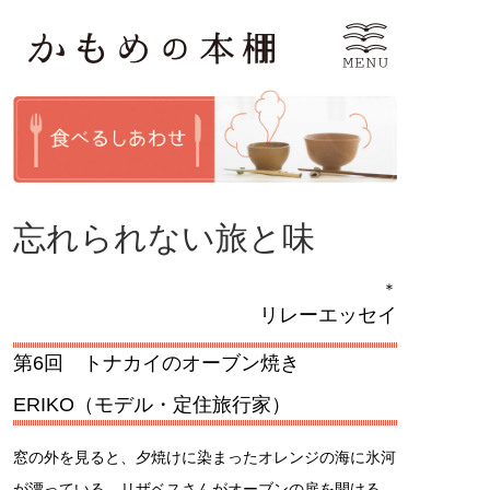
忘れられない旅と味
＊
リレーエッセイ
第6回 トナカイのオーブン焼き
ERIKO（モデル・定住旅行家）
窓の外を見ると、夕焼けに染まったオレンジの海に氷河
が漂っている。リザベスさんがオーブンの扉を開ける