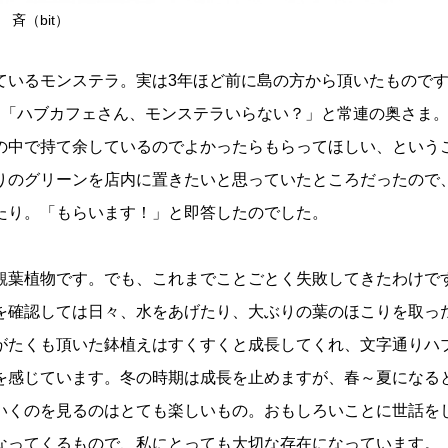
斉（bit）
いるモンステラ。実は3年ほど前に島の方から頂いたものです
、「ハブカフェさん、モンステラいらない？」と常連の奥さま
の中で持て余しているのでよかったらもらってほしい、という
りのグリーンを店内に置きたいと思っていたところだったので
たり。「もらいます！」と即答したのでした。
葉植物です。でも、これまでことごとく失敗してきたわけで
を確認しては日々、水をあげたり、大ぶりの葉のほこりを取っ
がたくも頂いた鉢植えはすくすくと成長してくれ、文字通りハ
を感じています。冬の時期は成長を止めますが、春～夏になる
いくのを見るのはとても楽しいもの。おもしろいことに世話を
なってくるもので、私にとっても大切な存在になっています。