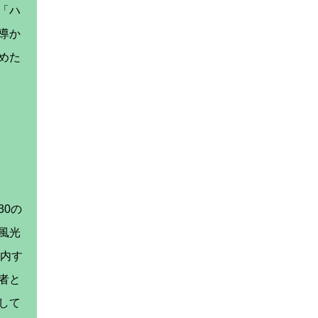
「ハ
導か
めた
0の
風光
案内す
者と
して