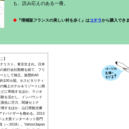
も、読み応えのある一冊。
◆
『増補版フランスの美しい村を歩く』は
コチラ
から購入でき
こ】
ナリスト。東京生まれ。日本
の旅行会社勤務を経て、フリ
ーとして独立。旅歴約40
約100カ国。ホスピタリティ
の極上ホテル＆リゾートに精
などに寄稿するほか、ラジオ
経験を活かし、インバウンド
立国化に尽力、関連セミナ
登壇するほか、山口県観光審
アドバイザーを務める。2013
ジュ大賞インターネット部門
～2018）。Yahoo!Japan