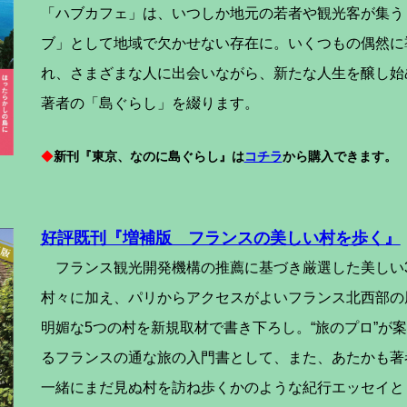
「ハブカフェ」は、いつしか地元の若者や観光客が集う
ブ」として地域で欠かせない存在に。いくつもの偶然に
れ、さまざまな人に出会いながら、新たな人生を醸し始
著者の「島ぐらし」を綴ります。
◆
新刊『東京、なのに島ぐらし』は
コチラ
から購入できます。
好評既刊『増補版 フランスの美しい村を歩く』
フランス観光開発機構の推薦に基づき厳選した美しい3
村々に加え、パリからアクセスがよいフランス北西部の
明媚な5つの村を新規取材で書き下ろし。“旅のプロ”が
るフランスの通な旅の入門書として、また、あたかも著
一緒にまだ見ぬ村を訪ね歩くかのような紀行エッセイと