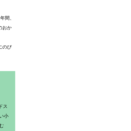
年間、
のおか
にのび
ドス
い小
む