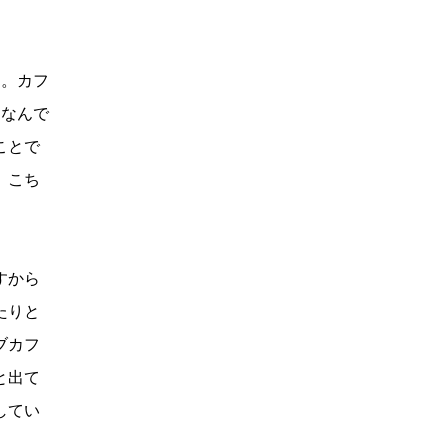
。カフ
。なんで
ことで
、こち
すから
たりと
ブカフ
と出て
してい