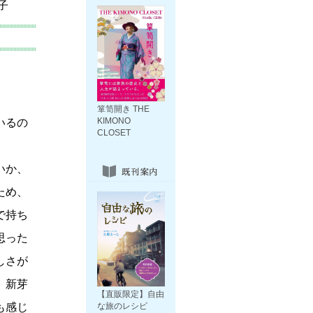
子
箪笥開き THE
KIMONO
いるの
CLOSET
いか、
ため、
で持ち
思った
しさが
、新芽
【直販限定】自由
も感じ
な旅のレシピ