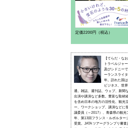
定価2200円（税込）
【てらだ・なお
トラベルジャー
及びシドニーで
ーランスライタ
年。訪れた国は
ビジネス、世界
通。雑誌、週刊誌、ウェブ、新聞
出演や講演など多数。豊富な取材
を含め日本の地方の活性化、観光
ー、ワークショップ、講演などに
議委員（～2017）、青森県の観光
年、第13回フランス・ルポルター
受賞。JATA ツアーグランプリ審査員（