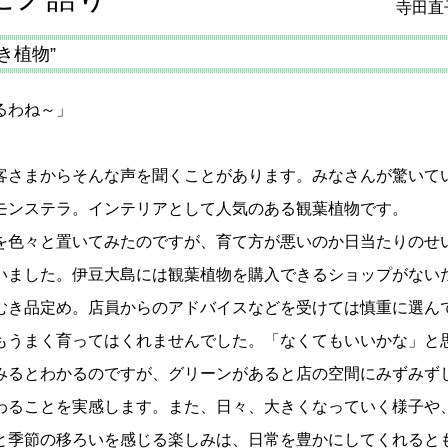
寺田直
き植物”
るわね～」
さまからそんな声を聞くことがあります。みなさんが驚いて
モンステラ。インテリアとして人気のある観葉植物です。
色々と置いてみたのですが、育て方が悪いのか日当たりのせ
いました。伊豆大島には観葉植物を購入できるショップがない
むき品定め。店員からのアドバイスなどを受けては慎重に選ん
もうまく育ってはくれませんでした。「なくてもいいかな」と
みるとわかるのですが、グリーンがあると店の空間にみずみず
わることを実感します。また、日々、大きくなっていく様子や
と季節の移ろいを感じる楽しみは、日常を豊かにしてくれると