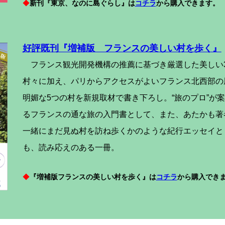
◆
新刊『東京、なのに島ぐらし』は
コチラ
から購入できます。
好評既刊『増補版 フランスの美しい村を歩く』
フランス観光開発機構の推薦に基づき厳選した美しい3
村々に加え、パリからアクセスがよいフランス北西部の
明媚な5つの村を新規取材で書き下ろし。“旅のプロ”が
るフランスの通な旅の入門書として、また、あたかも著
一緒にまだ見ぬ村を訪ね歩くかのような紀行エッセイと
も、読み応えのある一冊。
◆
『増補版フランスの美しい村を歩く』は
コチラ
から購入でき