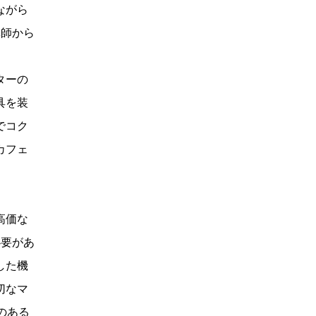
ながら
講師から
。
ターの
具を装
でコク
カフェ
高価な
必要があ
した機
切なマ
のある