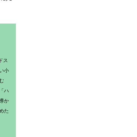
ドス
い小
む
「ハ
導か
めた