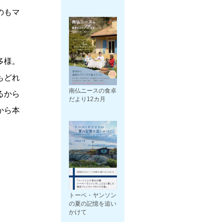
のもマ
多様。
もどれ
南仏ニースの食卓
るから
だより12カ月
から本
トーベ・ヤンソン
の夏の記憶を追い
かけて