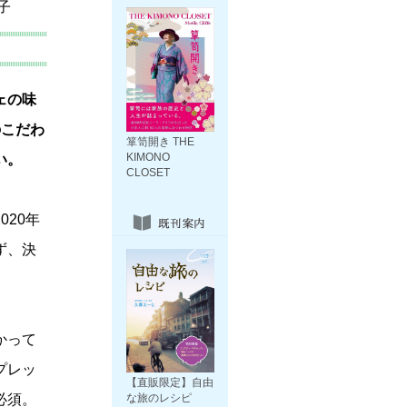
子
ェの味
のこだわ
箪笥開き THE
KIMONO
い。
CLOSET
20年
ず、決
かって
プレッ
【直販限定】自由
必須。
な旅のレシピ