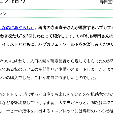
寺田直
シン
、なのに島ぐらし』
。著者の寺田直子さんが運営するハブカフ
名わき役たち”を3回にわたって紹介します。いずれも寺田さん
。イラストとともに、ハブカフェ・ワールドをお楽しみくださ
ついに終わり、入口の鍵を現場監督から返してもらったのが20
主である私のカフェの空間作りと準備がスタートしました。ま
シンの購入でした。これが本当に悩ましいものでした。
ンドドリップはずっと自宅でも楽しんでいたので肌感覚でわ
量などを微調整していけばまぁ、大丈夫だろうと。問題はエス
らコーヒーの液体を抽出するエスプレッソには専用のマシンが