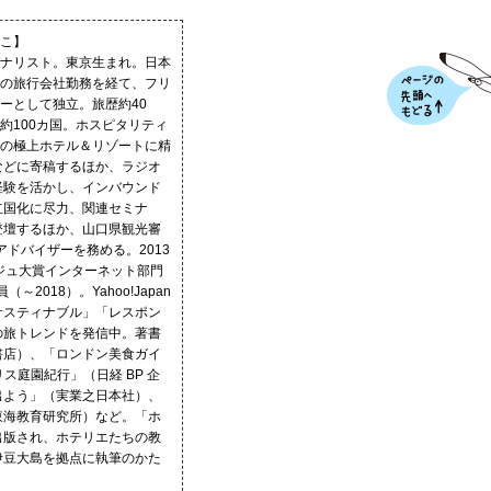
こ】
ナリスト。東京生まれ。日本
の旅行会社勤務を経て、フリ
ーとして独立。旅歴約40
約100カ国。ホスピタリティ
の極上ホテル＆リゾートに精
などに寄稿するほか、ラジオ
経験を活かし、インバウンド
立国化に尽力、関連セミナ
登壇するほか、山口県観光審
アドバイザーを務める。2013
ジュ大賞インターネット部門
～2018）。Yahoo!Japan
サスティナブル」「レスポン
の旅トレンドを発信中。著書
書店）、「ロンドン美食ガイ
リス庭園紀行」（日経 BP 企
出よう」（実業之日本社）、
東海教育研究所）など。「ホ
出版され、ホテリエたちの教
伊豆大島を拠点に執筆のかた