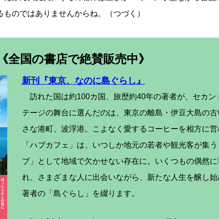
るものではありませんからね。（つづく）
《全国の書店で絶賛販売中》
新刊『東京、なのに島ぐらし』
訪れた国は約100カ国、旅歴約40年の著者が、セカン
テージの舞台に選んだのは、東京の離島・伊豆大島の古
さな港町、波浮港。こよなく愛するコーヒーを相方に営
「ハブカフェ」は、いつしか地元の若者や観光客が集う
ブ」として地域で欠かせない存在に。いくつもの偶然に
れ、さまざまな人に出会いながら、新たな人生を醸し始
著者の「島ぐらし」を綴ります。