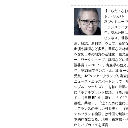
【てらだ・なお
トラベルジャー
及びシドニーで
ーランスライタ
年。訪れた国は
ビジネス、世界
通。雑誌、週刊誌、ウェブ、新聞
出演や講演など多数。豊富な取材
を含め日本の地方の活性化、観光
ー、ワークショップ、講演などに
議委員（～2017）、青森県の観光
年、第13回フランス・ルポルター
受賞。JATA ツアーグランプリ審査員（
ニュース・エキスパートとして「
シブル・ツーリズム」を軸に最新
に「ホテルブランド物語」（角川
ド」（日経 BP 社 共著）、「イギ
画社、共著）、「泣くために旅に
「フランスの美しい村を歩く」（
テルブランド物語」は韓国で翻訳
本的存在になる。現在、東京都・
わらハブカフェを運営。