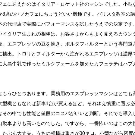
ェに迎えたのはイタリア・ロケット社のマシンでした。小型
か8席のハブカフェにちょうどいい機種です。バリスタ教室の
本の代理店で実際にパフォーマンスを試したうえでの決定です
イタリア生まれの相棒は、お客さまからもよく見えるカウン
座。エスプレッソの豆を挽き、ポルタフィルターという専門道
に抽出。トロリとフィルターから注がれるエスプレッソは濃厚
に大島牛乳で作ったミルクフォームを加えたカフェラテはハブ
もうひとつあります。業務用のエスプレッソマシンはとても
大型機ともなれば新車1台が買えるほど。それゆえ慎重に選ぶ
はその中でも性能と値段のコスパがいいと判断。それでも導入
自動車よりも高いものでした。ですから、一番怖いのはこの大
、たぶん大丈夫。うちの相棒は重さが30キロ。小型ながら密度