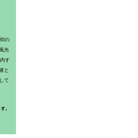
0の
風光
案内す
者と
して
ます。