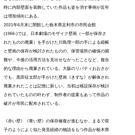
時に内部壁面を装飾していた作品も姿を消す事例が近年
は増加傾向にある。
2021年6月末に閉館した栃木県足利市の市民会館
(1966-)では、日本劇場のモザイク壁画（一部が保存さ
れたものの廃棄）を手がけた川島理一郎の手による緞帳
と壁画の保存が検討されたものの、保管場所の確保の困
難や、今後の活用方法を見出せなかったことなど、複合
的な理由から廃棄されている。大阪のリバティおおさか
でも、黒田征太郎が手がけた壁画《きずな》が解体され
廃棄されたことは記憶に新しい。当初は移設保存が検討
されていたものの叶わず、制作者の提案もあって作品の
破片が市民に配布されている。
《赤い壁》《青い壁》の保存修復が進むなか、まるで双
子のようによく似た発見経緯の物語をもつ作品が栃木県