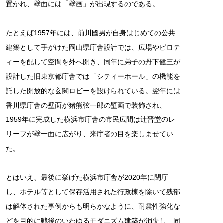
置かれ、壁面には「壁画」が出現するのである。
たとえば1957年には、前川國男が自身はじめての公共
建築として手がけた岡山県庁舎設計では、広場やピロテ
ィーを配して空間を外へ開き、同年に弟子の丹下健三が
設計した旧東京都庁舎では「シティーホール」の機能を
託した開放的な玄関ロビーを設けられている。翌年には
香川県庁舎の壁面が猪熊弦一郎の壁画で装飾され、
1959年に完成した横浜市庁舎の市民広間は辻晋堂のレ
リーフが壁一面に広がり、来庁者の目を楽しませてい
た。
とはいえ、最後に挙げた横浜市庁舎が2020年に閉庁
し、ホテル等として保存活用された行政棟を除いて残部
は解体された事例からも明らかなように、耐震性強化な
どを目的に戦後のいわゆるモダニズム建築が消失し、同