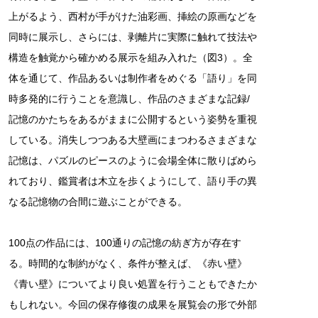
上がるよう、西村が手がけた油彩画、挿絵の原画などを
同時に展示し、さらには、剥離片に実際に触れて技法や
構造を触覚から確かめる展示を組み入れた（図3）。全
体を通じて、作品あるいは制作者をめぐる「語り」を同
時多発的に行うことを意識し、作品のさまざまな記録/
記憶のかたちをあるがままに公開するという姿勢を重視
している。消失しつつある大壁画にまつわるさまざまな
記憶は、パズルのピースのように会場全体に散りばめら
れており、鑑賞者は木立を歩くようにして、語り手の異
なる記憶物の合間に遊ぶことができる。
100点の作品には、100通りの記憶の紡ぎ方が存在す
る。時間的な制約がなく、条件が整えば、《赤い壁》
《青い壁》についてより良い処置を行うこともできたか
もしれない。今回の保存修復の成果を展覧会の形で外部