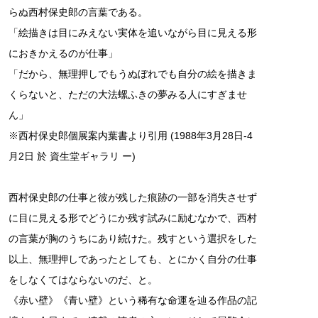
らぬ西村保史郎の言葉である。
「絵描きは目にみえない実体を追いながら目に見える形
におきかえるのが仕事」
「だから、無理押しでもうぬぼれでも自分の絵を描きま
くらないと、ただの大法螺ふきの夢みる人にすぎませ
ん」
※西村保史郎個展案内葉書より引用 (1988年3月28日-4
月2日 於 資生堂ギャラリ ー)
西村保史郎の仕事と彼が残した痕跡の一部を消失させず
に目に見える形でどうにか残す試みに励むなかで、西村
の言葉が胸のうちにあり続けた。残すという選択をした
以上、無理押しであったとしても、とにかく自分の仕事
をしなくてはならないのだ、と。
《赤い壁》《青い壁》という稀有な命運を辿る作品の記