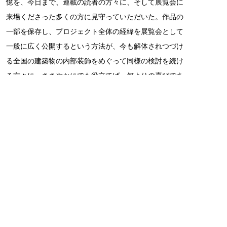
憶を、今日まで、連載の読者の方々に、そして展覧会に
来場くださった多くの方に見守っていただいた。作品の
一部を保存し、プロジェクト全体の経緯を展覧会として
一般に広く公開するという方法が、今も解体されつづけ
る全国の建築物の内部装飾をめぐって同様の検討を続け
る方々に、ささやかにでも役立てば、何よりの喜びであ
る。（おわり）
【たぐち・かおり】
1981年生まれ。国際基督教大学教養学部
卒業。フィレンツェ国際芸術大学絵画修
復科修了後、フィレンツェ市内の修復工
房に勤務し、帰国。2014年、京都大学大
学院人間・環境学研究科修了、博士（人
間・環境学）取得。東北芸術工科大学・日本学術振興会特別
研究員PDを経て、東海大学創造科学技術研究機構に日本学術
振興会卓越研究員として着任（特任講師）。東海大学教養学
部芸術学科准教授を経て、現在、京都大学大学院 人間・環境
学研究科准教授。専門は保存修復史、修復理論。国内で開催