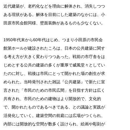
近代建築が、老朽化などを理由に解体され、消失しつつ
ある現状がある。解体を目前にした建築のなかには、小
田原市民会館同様、壁面装飾があるものも少なくない。
1950年代末から60年代はじめ、つまり小田原の市民会
館第ホールが建設されたころは、日本の公共建築に関す
る考え方が大きく変わりつつあった。戦前の市庁舎をは
じめとする公共の建築の多くが重厚で威風堂々としてい
たのに対し、戦後は市民にとって開かれた場の創生が求
められた。当時発刊された雑誌『公共建築』で新たに宣
言された「市民のための市民広間」を目指す方針は広く
共有され、市民のための建物はより開放的で、文化的
で、開かれたものであるべきである、との議論と実践が
活発化していく。建築空間の前庭には広場がつくられ、
内部には開放的な空間が数多く設けられ、絵画や彫刻が