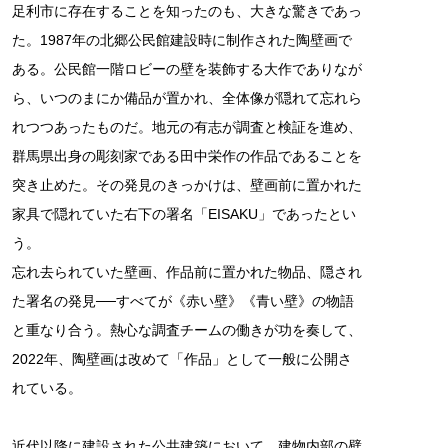
足利市に存在することを知ったのも、大きな驚きであっ
た。1987年の北郷公民館建設時に制作された陶壁画で
ある。公民館一階ロビーの壁を装飾する大作でありなが
ら、いつのまにか備品が置かれ、全体像が隠れて忘れら
れつつあったものだ。地元の有志が調査と検証を進め、
群馬県出身の彫刻家である田中栄作の作品であることを
突き止めた。その発見のきっかけは、壁画前に置かれた
家具で隠れていた右下の署名「EISAKU」であったとい
う。
忘れ去られていた壁画、作品前に置かれた物品、隠され
た署名の発見──すべてが《赤い壁》《青い壁》の物語
と重なり合う。熱心な調査チームの働きが功を奏して、
2022年、陶壁画は改めて「作品」として一般に公開さ
れている。
近代以降に建設された公共建築において、建物内部の壁