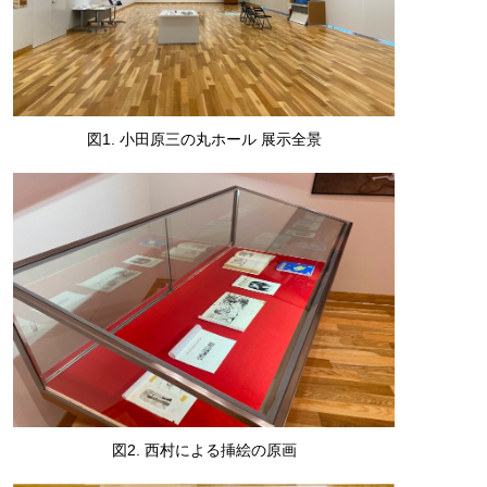
図1. 小田原三の丸ホール 展示全景
図2. 西村による挿絵の原画