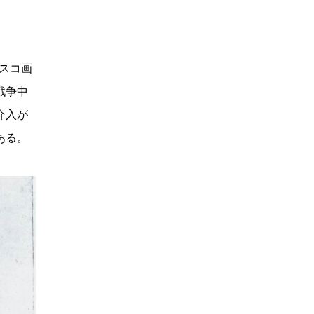
スコ画
戦争中
介入が
ある。