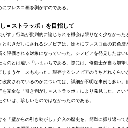
めにフレスコ画を剥がすのである。
し＝ストラッポ」を目指して
がす」行為が批判的に論じられる機会は限りなく少なかった
々とむきだしにされるシノピアは、徐々にフレスコ画の彩色層
高く評価される対象になっていった。シノピアを発見したはい
たものとは違い「いまいちである」際には、修復士が自ら加筆
てしまうケースもあった。現存するシノピアのうちどれくらい
て改変されているのかについては、詳細が不明な事例も多い。
アを完全な「引き剥がし＝ストラッポ」により発見した、とい
たぐいは、珍しいものではなかったのである。
る「壁からの引き剥がし」介入の歴史を、簡単に振り返って