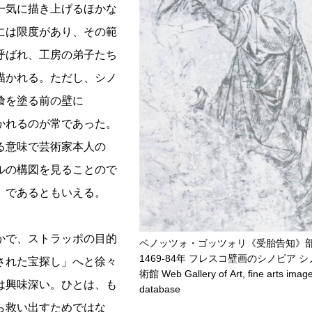
一気に描き上げるほかな
には限度があり、その範
呼ばれ、工房の弟子たち
描かれる。ただし、シノ
喰を塗る前の壁に
かれるのが常であった。
る意味で芸術家本人の
ルの構図を見ることので
」であるともいえる。
かで、ストラッポの目的
ベノッツォ・ゴッツォリ《受胎告知
1469-84年 フレスコ壁画のシノピア 
された宝探し」へと徐々
術館 Web Gallery of Art, fine arts imag
は興味深い。ひとは、も
database
ら救い出すためではな