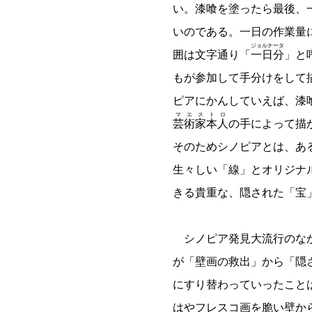
い。漆喰を塗ったら最後、
いのである。一日の作業量
ジョルナータ
囲は文字通り「
一日分
」と
もが参加して手分けをして
ピアにかんしていえば、漆
マエストロ
芸術家本人
の手によって描
そのためシノピアとは、あ
生々しい「線」とオリジナ
きる貴重な、隠された「宝
シノピア発見大流行のな
が「壁画の救出」から「隠
にすり替わっていったこと
はやフレスコ画を脆い壁か