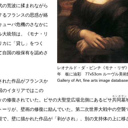
代の荒波に揉まれながら
するフランスの思惑が絡
キューバ危機のさなかに
ル大統領は、《モナ・リ
リカに「貸し」をつく
て自国の核保有を認めさ
レオナルド・ダ・ビンチ《モナ・リザ》15
年 板に油彩 77x53cm ルーヴル美術館
Gallery of Art, fine arts image database
された作品がフランスか
国のイタリアではこの
カンポサン
々の修復されていた。ピサの大聖堂広場北側にあるピサ
共同墓
トーリが、壁画の修復に励んでいた。第二次世界大戦中の空襲
程で、壁に描かれた作品が「剥がされ」、別の支持体の上に移