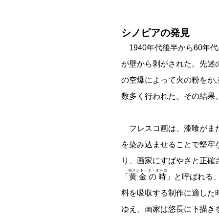
シノピアの発見
1940年代後半から60年
が壁から剥がされた。先述
の空爆によって火の粉をか
数多く行われた。その結果
フレスコ画は、漆喰がま
を染み込ませることで堅牢
り、画家にすばやさと正確
モメント・ド・オーロ
「
黄金の時
」と呼ばれる
料を吸収する制作に適した
ゆえ、画家は悠長に下描き