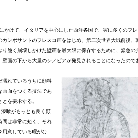
代にかけて、イタリアを中心にした西洋各国で、実に多くのフレ
のカンポサントのフレスコ画をはじめ、第二次世界大戦前後、
ぶり脆く崩壊しかけた壁画を最大限に保存するために、緊急の
、壁画の下から大量のシノピアが発見されることになったので
だ濡れているうちに顔料
な画面をつくる技法であ
さとを要求する。
、漆喰がもっとも良く顔
時間は非常に短く、それ
を用意している暇がな