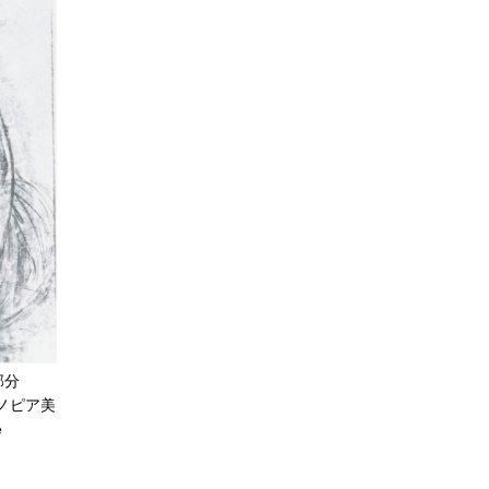
》部分
シノピア美
e