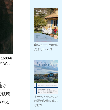
南仏ニースの食卓
だより12カ月
03-6
 Web
ト
地
で、
で破壊
トーベ・ヤンソン
の夏の記憶を追い
される
かけて