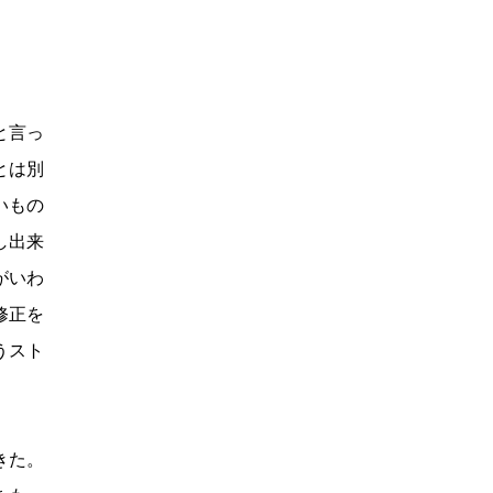
と言っ
とは別
いもの
し出来
がいわ
修正を
うスト
きた。