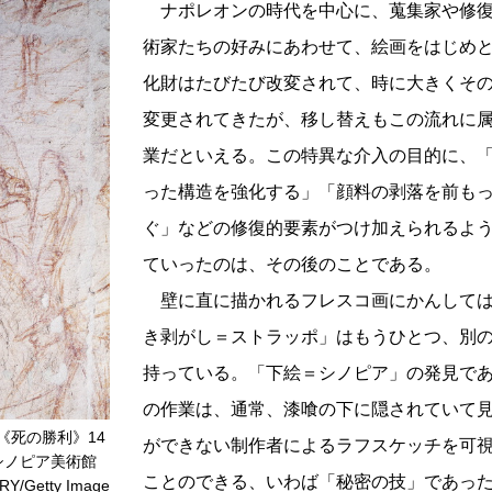
ナポレオンの時代を中心に、蒐集家や修復
術家たちの好みにあわせて、絵画をはじめ
化財はたびたび改変されて、時に大きくそ
変更されてきたが、移し替えもこの流れに
業だといえる。この特異な介入の目的に、
った構造を強化する」「顔料の剥落を前も
ぐ」などの修復的要素がつけ加えられるよ
ていったのは、その後のことである。
壁に直に描かれるフレスコ画にかんしては
き剥がし＝ストラッポ」はもうひとつ、別
持っている。「下絵＝シノピア」の発見で
の作業は、通常、漆喰の下に隠されていて
《死の勝利》14
ができない制作者によるラフスケッチを可
シノピア美術館
ことのできる、いわば「秘密の技」であっ
Y/Getty Image