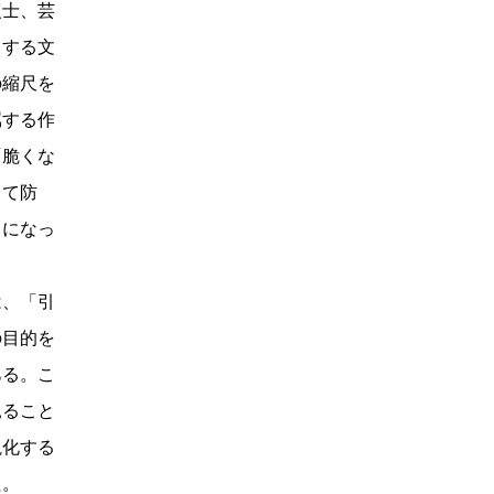
士、芸
とする文
の縮尺を
属する作
「脆くな
って防
うになっ
、「引
の目的を
ある。こ
見ること
視化する
た。