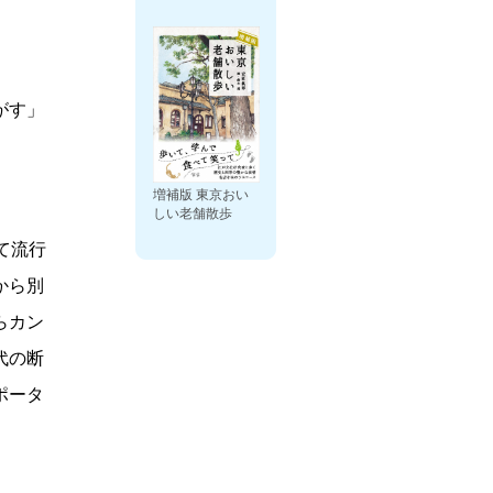
がす」
増補版 東京おい
しい老舗散歩
て流行
から別
らカン
代の断
ポータ
。