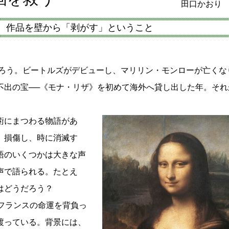
田口かおり
て、作品を壁から「剥がす」ということ
返ろう。ビートルズがデビューし、マリリン・モンローが亡くな
出の宝──《モナ・リザ》を初めて海外へ貸し出した年。それが
術にまつわる物語があ
、損傷し、時に消滅す
語のいくつかは大きな声
声で語られる。たとえ
語はどうだろう？
にフランスの命運を背負っ
渡っている。背景には、