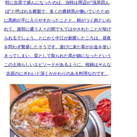
特に吉原で盛んになったのは、当時は周辺が“浅草田ん
ぼ”と呼ばれる農園で、多くの農耕馬が働いていたため
に馬肉が手に入りやすかったことと、精がつく肉といわ
れて、遊郭に通う人々の間でもてはやされたことが挙げ
られるでしょう。とにかく中江が創業したころは、昼夜
を問わず繁盛したそうです。遊びに来た客がお金を使い
きってしまい、質として取られた馬が鍋になったという
この土地らしいエピソードがあるように、桜鍋はそんな
吉原のにぎわいと深くかかわりのある料理なのです。