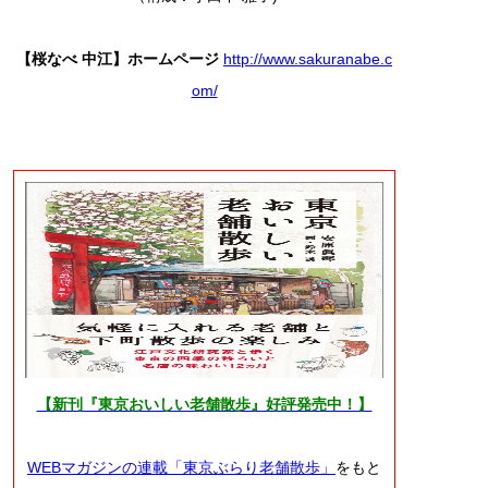
【桜なべ 中江】ホームページ
http://www.sakuranabe.c
om/
【新刊『東京おいしい老舗散歩』好評発売中！】
WEBマガジンの連載「東京ぶらり老舗散歩」
をもと