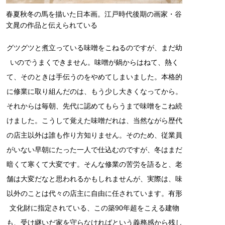
春夏秋冬の馬を描いた日本画。江戸時代後期の画家・谷
文晁の作品と伝えられている
グツグツと煮立っている味噌をこねるのですが、まだ幼
いのでうまくできません。味噌が鍋からはねて、熱く
て、そのときは手伝うのをやめてしまいました。本格的
に修業に取り組んだのは、もう少し大きくなってから。
それからは毎朝、先代に認めてもらうまで味噌をこね続
けました。こうして覚えた味噌だれは、当然ながら歴代
の店主以外は誰も作り方知りません。そのため、従業員
がいない早朝にたった一人で仕込むのですが、冬はまだ
暗くて寒くて大変です。そんな修業の苦労を語ると、老
舗は大変だなと思われるかもしれませんが、実際は、味
以外のことは代々の店主に自由に任されています。有形
文化財に指定されている、この築90年超をこえる建物
も、受け継いだ家を守らなければという義務感から残し