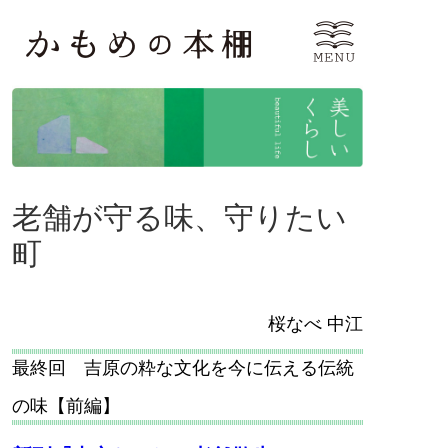
老舗が守る味、守りたい
町
桜なべ 中江
最終回 吉原の粋な文化を今に伝える伝統
の味【前編】