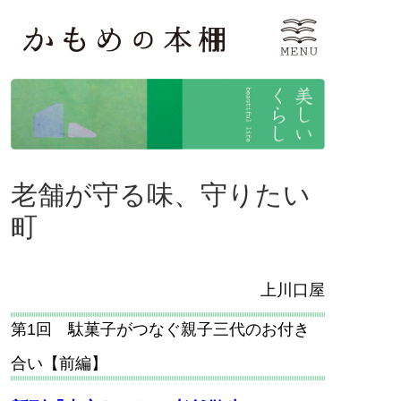
老舗が守る味、守りたい
町
上川口屋
第1回 駄菓子がつなぐ親子三代のお付き
合い【前編】