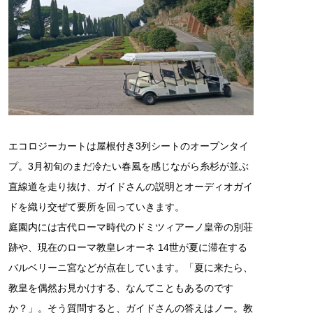
エコロジーカートは屋根付き3列シートのオープンタイ
プ。3月初旬のまだ冷たい春風を感じながら糸杉が並ぶ
直線道を走り抜け、ガイドさんの説明とオーディオガイ
ドを織り交ぜて要所を回っていきます。
庭園内には古代ローマ時代のドミツィアーノ皇帝の別荘
跡や、現在のローマ教皇レオーネ 14世が夏に滞在する
バルベリーニ宮などが点在しています。「夏に来たら、
教皇を偶然お見かけする、なんてこともあるのです
か？」。そう質問すると、ガイドさんの答えはノー。教