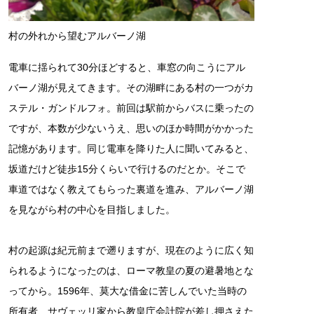
村の外れから望むアルバーノ湖
電車に揺られて30分ほどすると、車窓の向こうにアル
バーノ湖が見えてきます。その湖畔にある村の一つがカ
ステル・ガンドルフォ。前回は駅前からバスに乗ったの
ですが、本数が少ないうえ、思いのほか時間がかかった
記憶があります。同じ電車を降りた人に聞いてみると、
坂道だけど徒歩15分くらいで行けるのだとか。そこで
車道ではなく教えてもらった裏道を進み、アルバーノ湖
を見ながら村の中心を目指しました。
村の起源は紀元前まで遡りますが、現在のように広く知
られるようになったのは、ローマ教皇の夏の避暑地とな
ってから。1596年、莫大な借金に苦しんでいた当時の
所有者、サヴェッリ家から教皇庁会計院が差し押さえた