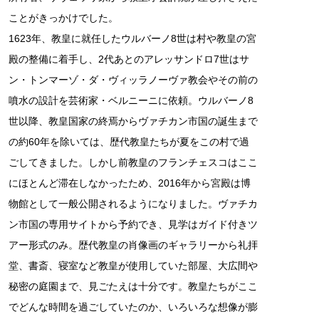
ことがきっかけでした。
1623年、教皇に就任したウルバーノ8世は村や教皇の宮
殿の整備に着手し、2代あとのアレッサンドロ7世はサ
ン・トンマーゾ・ダ・ヴィッラノーヴァ教会やその前の
噴水の設計を芸術家・ベルニーニに依頼。ウルバーノ8
世以降、教皇国家の終焉からヴァチカン市国の誕生まで
の約60年を除いては、歴代教皇たちが夏をこの村で過
ごしてきました。しかし前教皇のフランチェスコはここ
にほとんど滞在しなかったため、2016年から宮殿は博
物館として一般公開されるようになりました。ヴァチカ
ン市国の専用サイトから予約でき、見学はガイド付きツ
アー形式のみ。歴代教皇の肖像画のギャラリーから礼拝
堂、書斎、寝室など教皇が使用していた部屋、大広間や
秘密の庭園まで、見ごたえは十分です。教皇たちがここ
でどんな時間を過ごしていたのか、いろいろな想像が膨