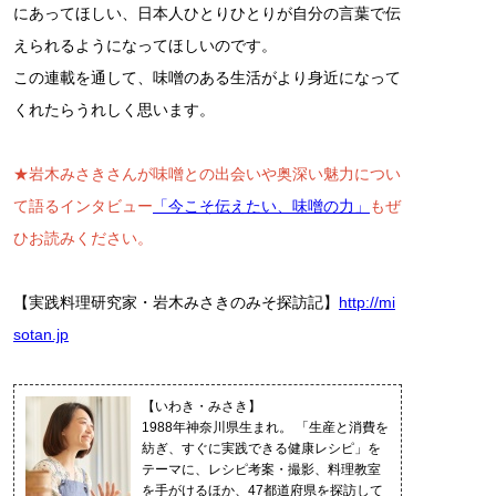
にあってほしい、日本人ひとりひとりが自分の言葉で伝
えられるようになってほしいのです。
この連載を通して、味噌のある生活がより身近になって
くれたらうれしく思います。
★岩木みさきさんが味噌との出会いや奥深い魅力につい
て語るインタビュー
「今こそ伝えたい、味噌の力」
もぜ
ひお読みください。
【実践料理研究家・岩木みさきのみそ探訪記】
http://mi
sotan.jp
【いわき・みさき】
1988年神奈川県生まれ。 「生産と消費を
紡ぎ、すぐに実践できる健康レシピ」を
テーマに、レシピ考案・撮影、料理教室
を手がけるほか、47都道府県を探訪して