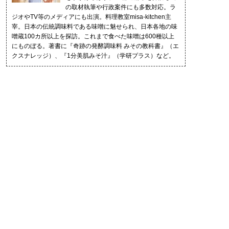
の取材執筆や行政案件にも多数対応。ラ
ジオやTV等のメディアにも出演。料理教室misa-kitchen主
宰。日本の伝統調味料である味噌に魅せられ、日本各地の味
噌蔵100カ所以上を探訪。これまで食べた味噌は600種以上
にものぼる。著書に『奇跡の発酵調味料 みその教科書』（エ
クスナレッジ）、『1分美肌みそ汁』（学研プラス）など。
記事一覧
2022.02.01
第14回 地元に愛される珍しい辛口麦味噌（貝島商店・熊本県）
2020.07.14
第2回 基本を学んだ、はじまりの蔵㊦（糀屋川口・神奈川県）
2020.07.13
第2回 基本を学んだ、はじまりの蔵㊤（糀屋川口・神奈川県）
2020.06.30
第1回 多彩な味噌の世界へようこそ！