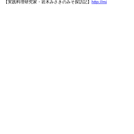
【実践料理研究家・岩木みさきのみそ探訪記】
http://mi
sotan.jp
【いわき・みさき】
1988年神奈川県生まれ。 「生産と消費を
紡ぎ、すぐに実践できる健康レシピ」を
テーマに、レシピ考案・撮影、料理教室
を手がけるほか、47都道府県を探訪して
の取材執筆や行政案件にも多数対応。ラ
ジオやTV等のメディアにも出演。料理教室misa-kitchen主
宰。日本の伝統調味料である味噌に魅せられ、日本各地の味
噌蔵100カ所以上を探訪。これまで食べた味噌は600種以上
にものぼる。著書に『奇跡の発酵調味料 みその教科書』（エ
クスナレッジ）、『1分美肌みそ汁』（学研プラス）など。
記事一覧
2019.12.10
最終回 毎日の暮らしに「味噌」を上手に取り入れよう
2019.12.07
第3回 知っているようで知らない基礎知識