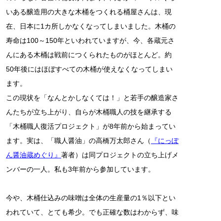
いある醸造用の大きな木桶をつくれる桶屋さんは、現
在、日本に1カ所しかなくなってしまいました。木桶の
寿命は100～150年といわれていますが、今、各蔵元さ
んにある木桶は戦前につくられたものがほとんど。約
50年後にはほぼすべての木桶が使えなくなってしまい
ます。
この現状を「なんとかしなくては！」と若手の醸造家さ
んたちが立ち上がり、自らが木桶職人の技を継承する
「木桶職人復活プロジェクト」が8年前から始まってい
ます。実は、「職人醤油」の高橋万太郎さん（
『にっぽ
ん醤油蔵めぐり』
著者）は同プロジェクトの立ち上げメ
ンバーの一人。私も3年前から参加しています。
今や、木桶仕込みの味噌は全体の生産量の1％以下とい
われていて、とても希少。でも正確な数はわからず、味