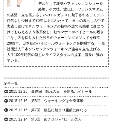
デルとして雑誌やファッションショーを
経験。その後、渡仏し、フランスマダム
の姿勢・立ち居ふるまいのエレガンスに魅了される。モデル
時代より今日まで30年以上にわたって、日々の暮らしの中で
実践し続けてきたウォーキングの技術を誰でも簡単に身につ
けてもらえるよう体系化し、動作マナーやハイヒールの履き
こなし方を採り入れた独自のウォーキングメソッドを確立。
2009年、日本初のハイヒールウォーキングを提唱する、一般
社団法人日本ソワサンタンウォーキング協会を立ち上げる。
人生100年時代の新しいライフスタイルの提案、普及に努め
ている。
記事一覧
2015.12.25
最終回「晴れの日」を彩るハイヒール
2015.12.16
第8回 ウォーキングは全身運動
2015.12.15
第7回 腹筋に始まり腹筋に終わる
2015.12.14
第6回 めざせ! ハイヒール美人
2015.12.07
第5回 年齢を言い訳にしない