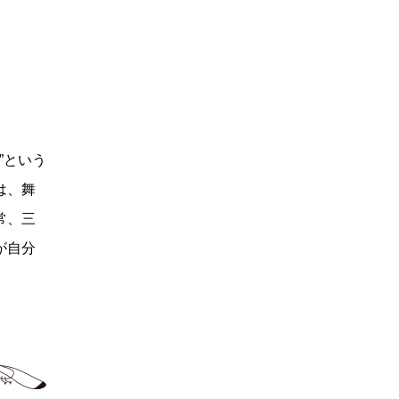
”という
は、舞
常、三
が自分