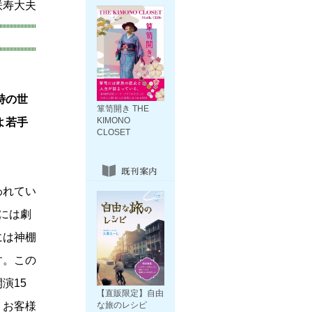
咲寿大夫
特の世
箪笥開き THE
KIMONO
よ若手
CLOSET
われてい
には劇
には神棚
す。この
演15
【直販限定】自由
。お客様
な旅のレシピ