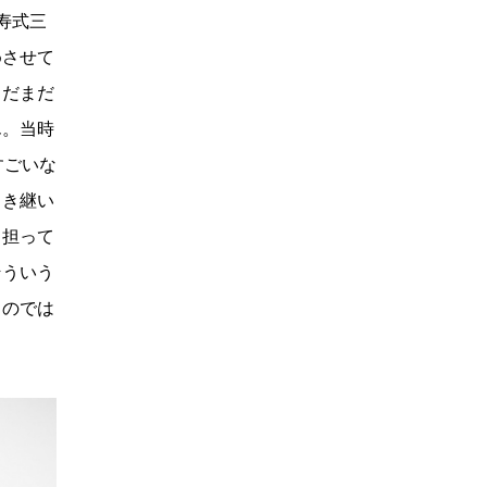
寿式三
めさせて
まだまだ
ん。当時
すごいな
引き継い
、担って
そういう
ものでは