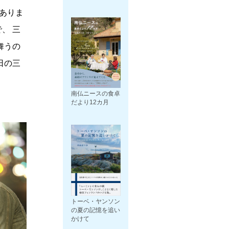
ありま
、 三
舞うの
日の三
南仏ニースの食卓
だより12カ月
トーベ・ヤンソン
の夏の記憶を追い
かけて