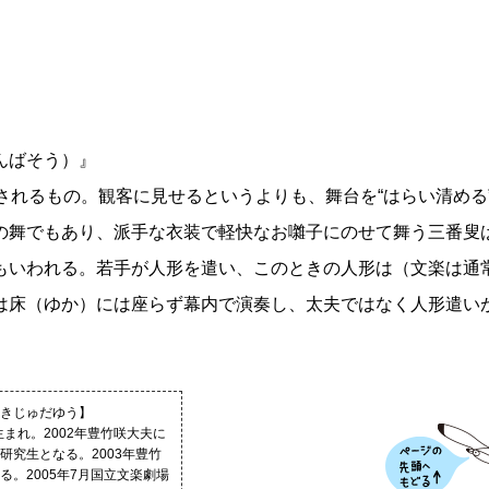
んばそう）』
されるもの。観客に見せるというよりも、舞台を“はらい清める
の舞でもあり、派手な衣装で軽快なお囃子にのせて舞う三番叟
もいわれる。若手が人形を遣い、このときの人形は（文楽は通
は床（ゆか）には座らず幕内で演奏し、太夫ではなく人形遣い
きじゅだゆう】
生まれ。2002年豊竹咲大夫に
研究生となる。2003年豊竹
る。2005年7月国立文楽劇場