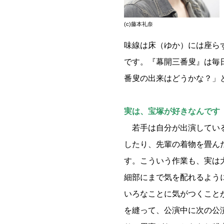
(c)藤本礼奈
味線は床（ゆか）には座ら
です。『幕開三番叟』は毎
番叟の出来はどうかな？」
実は、宝塚が好きなんです
若手は自分が出演している
したり、先輩の着物を畳ん
す。こういう作業も、実は
細部にまで気を配れるよう
いろなことに気がつくこと
を縫って、公演中に次の公