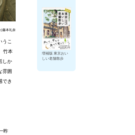
(c)藤本礼奈
いうこ
、竹本
増補版 東京おい
しい老舗散歩
話しか
な雰囲
感でき
一昨