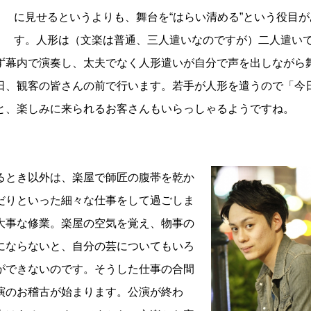
に見せるというよりも、舞台を“はらい清める”という役目が
す。人形は（文楽は普通、三人遣いなのですが）二人遣いで
ず幕内で演奏し、太夫でなく人形遣いが自分で声を出しながら
日、観客の皆さんの前で行います。若手が人形を遣うので「今
と、楽しみに来られるお客さんもいらっしゃるようですね。
とき以外は、楽屋で師匠の腹帯を乾か
だりといった細々な仕事をして過ごしま
大事な修業。楽屋の空気を覚え、物事の
にならないと、自分の芸についてもいろ
ができないのです。そうした仕事の合間
演のお稽古が始まります。公演が終わ