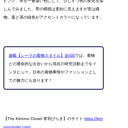
ピンク、帯を一番濃い色にして、少しずつ色の変化を楽
しんでみました。帯の模様は更紗に見えますが実は織
物。葉と茎の緑色がアクセントカラーになっています」
連載【シーラの着物スタイル】全5回
では、着物
との運命的な出合いから現在の研究活動までをイ
ンタビュー。日本の着物事情やファッションとし
ての魅力にも迫ります！
【The Kimono Closet 箪笥びらき】のサイト
https://kim
onocloset.com/