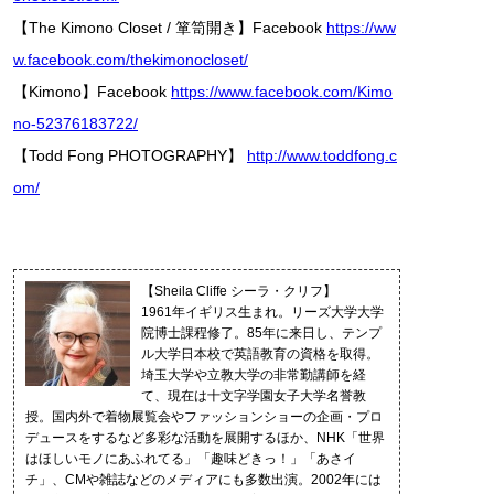
【The Kimono Closet / 箪笥開き】Facebook
https://ww
w.facebook.com/thekimonocloset/
【Kimono】Facebook
https://www.facebook.com/Kimo
no-52376183722/
【Todd Fong PHOTOGRAPHY】
http://www.toddfong.c
om/
【Sheila Cliffe シーラ・クリフ】
1961年イギリス生まれ。リーズ大学大学
院博士課程修了。85年に来日し、テンプ
ル大学日本校で英語教育の資格を取得。
埼玉大学や立教大学の非常勤講師を経
て、現在は十文字学園女子大学名誉教
授。国内外で着物展覧会やファッションショーの企画・プロ
デュースをするなど多彩な活動を展開するほか、NHK「世界
はほしいモノにあふれてる」「趣味どきっ！」「あさイ
チ」、CMや雑誌などのメディアにも多数出演。2002年には