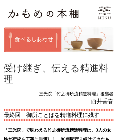
受け継ぎ、伝える精進料
理
三光院「竹之御所流精進料理」後継者
西井香春
最終回 御所ことばを精進料理に残す
「三光院」で味わえる竹之御所流精進料理は、3人の女
性が伝統を丁寧に手渡しし、80年間守り続けてきたも