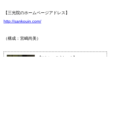
【三光院のホームページアドレス】
http://sankouin.com/
（構成：宮嶋尚美）
【にしい・こうしゅん】
16歳で渡仏、フランス家庭料理と製菓を
学ぶ。帰国後、六本木でフランス家庭料
理教室やワイン会などを催す「ポ・ト・
フー」を主宰。本名・西井郁の名前でテ
レビ、雑誌でも活躍する。NHK「今日の
料理」にレギュラー出演し、フランス料理やハーブ料理の本
も多数執筆。1993年、日本料理の原点を究めるため、東京・
武蔵小金井の尼寺「三光院」の住職・香栄禅尼に師事。現
在、竹之御所流精進料理を同院で提供するかたわら、NHK学
園で精進料理教室の講師を務めるなど、継承・普及に情熱を
傾けている。