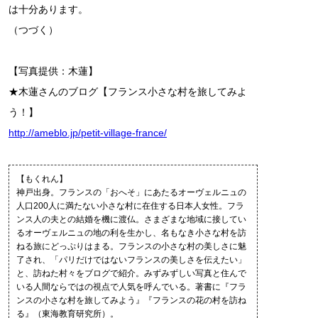
は十分あります。
（つづく）
【写真提供：木蓮】
★木蓮さんのブログ【フランス小さな村を旅してみよ
う！】
http://ameblo.jp/petit-village-france/
【もくれん】
神戸出身。フランスの「おへそ」にあたるオーヴェルニュの
人口200人に満たない小さな村に在住する日本人女性。フラ
ンス人の夫との結婚を機に渡仏。さまざまな地域に接してい
るオーヴェルニュの地の利を生かし、名もなき小さな村を訪
ねる旅にどっぷりはまる。フランスの小さな村の美しさに魅
了され、「パリだけではないフランスの美しさを伝えたい」
と、訪ねた村々をブログで紹介。みずみずしい写真と住んで
いる人間ならではの視点で人気を呼んでいる。著書に『フラ
ンスの小さな村を旅してみよう』『フランスの花の村を訪ね
る』（東海教育研究所）。