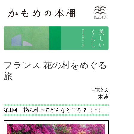
フランス 花の村をめぐる
旅
写真と文
木蓮
第1回 花の村ってどんなところ？（下）