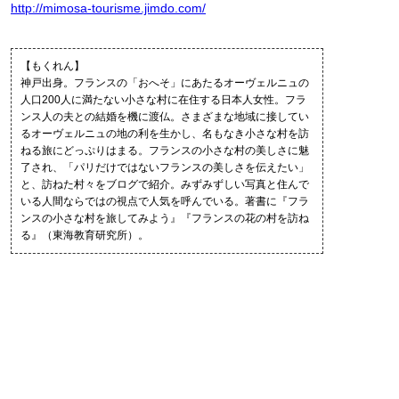
http://mimosa-tourisme.jimdo.com/
【もくれん】
神戸出身。フランスの「おへそ」にあたるオーヴェルニュの
人口200人に満たない小さな村に在住する日本人女性。フラ
ンス人の夫との結婚を機に渡仏。さまざまな地域に接してい
るオーヴェルニュの地の利を生かし、名もなき小さな村を訪
ねる旅にどっぷりはまる。フランスの小さな村の美しさに魅
了され、「パリだけではないフランスの美しさを伝えたい」
と、訪ねた村々をブログで紹介。みずみずしい写真と住んで
いる人間ならではの視点で人気を呼んでいる。著書に『フラ
ンスの小さな村を旅してみよう』『フランスの花の村を訪ね
る』（東海教育研究所）。
記事一覧
2017.01.18
最終回 花を育てる（下）
2017.01.17
最終回 花を育てる（上）
2016.12.09
第1回 花の村ってどんなところ？（下）