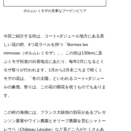
ボルムレミモザの見事なブーゲンビリア
今回ご紹介する街は、コート=ダジュール地方にある美
しい花の村、4つ花ラベルを持つ「Bormes les
mimosas（ボルムレミモザ）」。この街は130kmに及
ぶミモザ街道の出発地点にあたり、毎年2月になるとミ
モザ祭りが行われます。1月から2月末ごろまで咲くミ
モザの花は、「冬の太陽」といわれるコート=ダジュー
ルの象徴。祭りは、この花の開花を祝うものでもありま
す。
この村の海側には、フランス大統領の別荘があるブレガ
ンソン要塞やワイン農園とオリーブ農園を営むシャトー
レウベ（Château Léoube）など見どころがたくさんあ