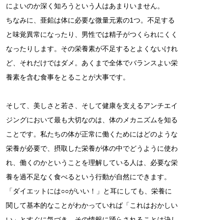
によいのか深く知ろうという人はあまりいません。
ちなみに、亜鉛は体に必要な微量元素の1つ。不足する
と味覚異常になったり、男性では精子がつくられにくく
なったりします。その栄養素が不足するとよくないけれ
ど、それだけではダメ。あくまで全体でバランスよい栄
養素を含む食事をとることが大事です。
そして、美しさと若さ、そして健康を支えるアンチエイ
ジングにおいて最も大切なのは、体のメカニズムを知る
ことです。私たちの体が正常に働くためにはどのような
栄養が必要で、摂取した栄養が体の中でどうように使わ
れ、働くのかということを理解している人は、必要な栄
養を過不足なく食べるという行動が自然にできます。
「ダイエットには○○がいい！」と耳にしても、栄養に
関して基本的なことがわかっていれば「これはおかしい
い」とすぐに気づき、その情報に踊らされることは決し