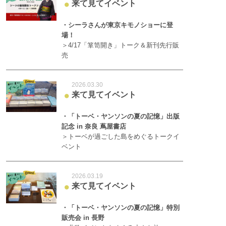
来て見てイベント
●
・シーラさんが東京キモノショーに登
場！
＞4/17「箪笥開き」トーク＆新刊先行販
売
2026.03.30
来て見てイベント
●
・「トーベ・ヤンソンの夏の記憶」出版
記念 in 奈良 蔦屋書店
＞トーベが過ごした島をめぐるトークイ
ベント
2026.03.19
来て見てイベント
●
・「トーベ・ヤンソンの夏の記憶」特別
販売会 in 長野