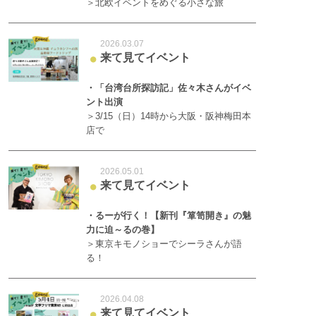
＞北欧イベントをめぐる小さな旅
2026.03.07
来て見てイベント
●
・「台湾台所探訪記」佐々木さんがイベ
ント出演
＞3/15（日）14時から大阪・阪神梅田本
店で
2026.05.01
来て見てイベント
●
・るーが行く！【新刊『箪笥開き』の魅
力に迫～るの巻】
＞東京キモノショーでシーラさんが語
る！
2026.04.08
来て見てイベント
●