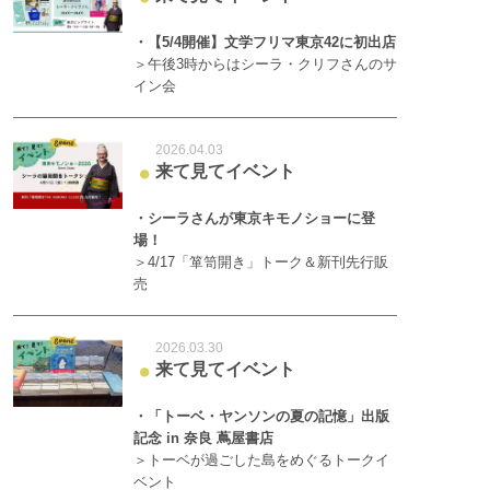
・【5/4開催】文学フリマ東京42に初出店
＞午後3時からはシーラ・クリフさんのサ
イン会
2026.04.03
来て見てイベント
●
・シーラさんが東京キモノショーに登
場！
＞4/17「箪笥開き」トーク＆新刊先行販
売
2026.03.30
来て見てイベント
●
・「トーベ・ヤンソンの夏の記憶」出版
記念 in 奈良 蔦屋書店
＞トーベが過ごした島をめぐるトークイ
ベント