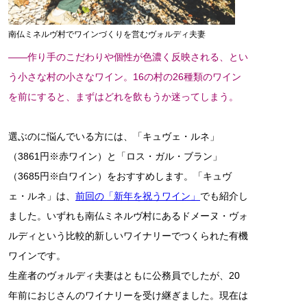
南仏ミネルヴ村でワインづくりを営むヴォルディ夫妻
――作り手のこだわりや個性が色濃く反映される、とい
う小さな村の小さなワイン。16の村の26種類のワイン
を前にすると、まずはどれを飲もうか迷ってしまう。
選ぶのに悩んでいる方には、「キュヴェ・ルネ」
（3861円※赤ワイン）と「ロス・ガル・ブラン」
（3685円※白ワイン）をおすすめします。「キュヴ
ェ・ルネ」は、
前回の「新年を祝うワイン」
でも紹介し
ました。いずれも南仏ミネルヴ村にあるドメーヌ・ヴォ
ルディという比較的新しいワイナリーでつくられた有機
ワインです。
生産者のヴォルディ夫妻はともに公務員でしたが、20
年前におじさんのワイナリーを受け継ぎました。現在は