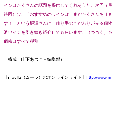
インはたくさんの話題を提供してくれそうだ。次回（最
終回）は、「おすすめのワインは、まだたくさんありま
す！」という堀澤さんに、作り手のこだわりが光る個性
派ワインを引き続き紹介してもらいます。（つづく）※
価格はすべて税別
（構成：山下あつこ＋編集部）
【moulla（ムーラ）のオンラインサイト】
http://www.m
oulla.jp/
【ほりさわ・かずひろ】
大学卒業後にフランスに渡り、ロワール
地方のワイナリーでブドウの栽培から醸
造までを住み込みで学ぶ。大手飲料メー
カーを経て、2016年に株式会社グラムス
リーに入社。現在は海外事業部・ワイン