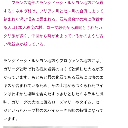
――フランス南部のラングドック・ルシヨン地方に位置
するミネルヴ村は、ブリアン川とセス川の合流によって
刻まれた深い渓谷に囲まれる、石灰岩台地の端に位置す
る人口120人程度の村。ローマ教会から異端とされたカ
タリ派が多く、中世から時が止まっているかのような古
い街並みが残っている。
ラングドック・ルシヨン地方やプロヴァンス地方には、
ガリーグと呼ばれる石灰岩質の白くて乾燥した大地が広
がっています。もともと貝の化石である石灰には海のエ
キスが含まれているため、その土地からつくられたワイ
ンはわずかな塩味を含んだすっきりとしたミネラルな風
味。ガリーグの大地に茂るローズマリーやタイム、セー
ジといったハーブ類のスパイシーさも味の特徴になって
います。