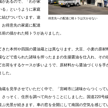
減があるので、「わが家
いる」というように家庭
に結びついています。途
得意先への配達に軽トラは欠かせない
、お得意先の家庭に配達
名前の描かれた軽トラがありました。
きた本州や四国の醤油蔵とは異なります。大豆、小麦の原材
場などで造られた諸味を搾ったままの生揚醤油を仕入れ、その
て出荷をするケースが多いようで、原材料から醤油づくりを手
ました。
蔵を見学させていただく中で、「宮崎市に諸味からつくって
。さっそく、住所を調べて向かうことにしました。国道220号
並ぶ光景が続きます。車の窓を全開にして南国の空気を感じて