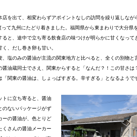
店を出て、相変わらずアポイントなしの訪問を繰り返しなが
を渡って九州にたどり着きました。福岡県から東まわりで大分県
すると、途中で立ち寄る飲食店の味つけが明らかに甘くなって
甘く、だし巻き卵も甘い。
、塩のみの醤油が主流の関東地方と比べると、全くの別物と
の醤油蔵同士でさえ、関東からすると「なんだ？！この甘さは
は「関東の醤油は、しょっぱすぎる。辛すぎる」となるようで
ットに立ち寄ると、醤油
とのないパッケージがず
カーの醤油が、色とりど
たくさんの醤油メーカー