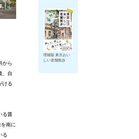
増補版 東京おい
しい老舗散歩
料から
後、自
がける
いる醤
線を南に
いる