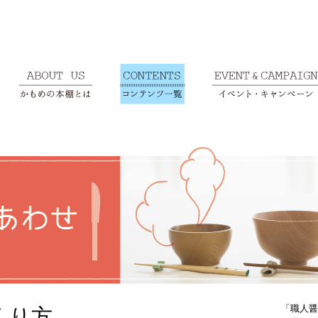
「職人醤
くり方