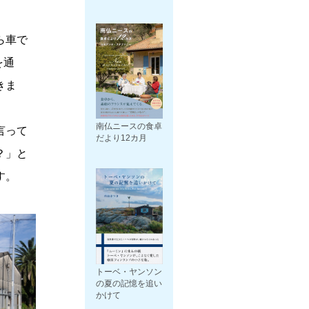
ら車で
を通
きま
南仏ニースの食卓
言って
だより12カ月
？」と
す。
トーベ・ヤンソン
の夏の記憶を追い
かけて