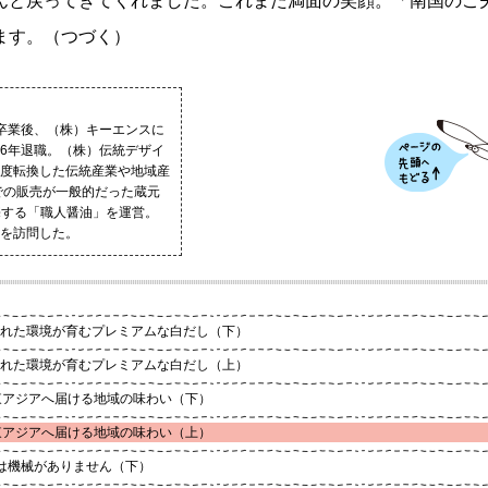
んと戻ってきてくれました。これまた満面の笑顔。「南国のご
ます。（つづく）
学卒業後、（株）キーエンスに
06年退職。（株）伝統デザイ
0度転換した伝統産業や地域産
での販売が一般的だった蔵元
売する「職人醤油」を運営。
蔵を訪問した。
れた環境が育むプレミアムな白だし（下）
れた環境が育むプレミアムな白だし（上）
東アジアへ届ける地域の味わい（下）
東アジアへ届ける地域の味わい（上）
は機械がありません（下）