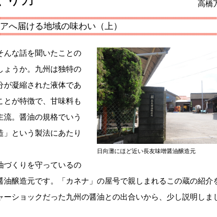
高橋
ジアへ届ける地域の味わい（上）
そんな話を聞いたことの
しょうか。九州は独特の
分が凝縮された液体であ
ことが特徴で、甘味料も
主流。醤油の規格でいう
造」という製法にあたり
日向灘にほど近い長友味噌醤油醸造元
油づくりを守っているの
醤油醸造元です。「カネナ」の屋号で親しまれるこの蔵の紹介
ャーショックだった九州の醤油との出合いから、少し説明しま