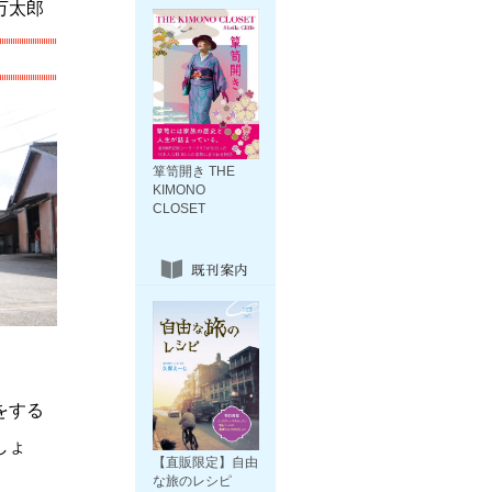
万太郎
箪笥開き THE
KIMONO
CLOSET
をする
しょ
【直販限定】自由
な旅のレシピ