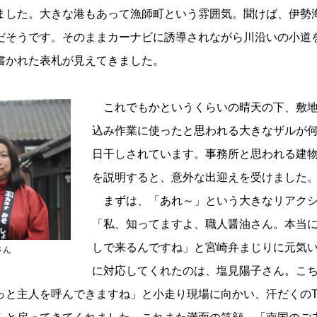
ました。大きな港もあって漁師町という雰囲気。聞けば、伊勢
だそうです。そのままカーナビに誘導されながら川沿いの小道
書かれた表札が見えてきました。
これでもかというくらいの晴天の下、敷地
込み作業に使ったと思われる大きなザルが
日干しされています。事務所と思われる建
を説明すると、意外な出迎えを受けました
まずは、「あれ～」という大きなリアクシ
「私、知ってますよ、職人醤油さん。本当
しで来るんですね」と宮崎弁まじりに元気
さん
に対応してくれたのは、塩見陽子さん。こ
っと主人を呼んできますね」と小走り現場に向かい、汗だくの