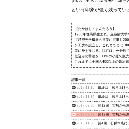
姿のご主人、塩見裕一郎さ
という印象が強く残ってい
【たかはし・まんたろう】
1980年群馬県生まれ。立命館大
て精密光学機器の営業に従事し20
ン工房を設立し、これまでとは18
業に身を投じる。現在は、一升瓶
仕込みの醤油を100mlの小瓶で販
これまでに全国の400以上の醤油
記事一覧
2017.11.15
最終回 磨き上げら
2017.11.14
最終回 磨き上げら
2017.09.30
第12回 宮崎から
2017.09.29
第12回 宮崎から
2016.11.30
第4回 石孫本店に