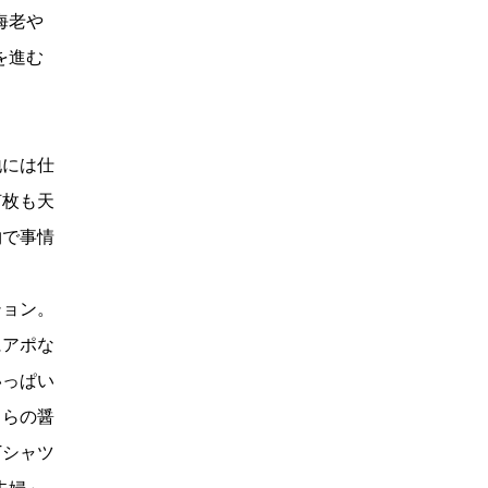
海老や
を進む
には仕
何枚も天
物で事情
。
ョン。
にアポな
いっぱい
ちらの醤
Tシャツ