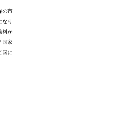
品の市
になり
険料が
「国家
て国に