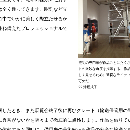
は全く違ってきます。彫刻など立
の中でいかに美しく際立たせるか
兼ね備えたプロフェッショナルで
。
照明の専門家が作品ごとにたく
トの微妙な角度を指示する。作
しく見せるために適切なライテ
可欠だ
?? 津屋式子
したとき、また展覧会終了後に再びクレート（輸送保管用の
に異常がないかを隅々まで徹底的に点検します。作品を借りて
を依頼すると同時に、借用先の美術館から作品の安全な輸送と