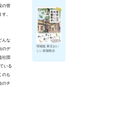
設の管
ます。
どんな
増補版 東京おい
向のデ
しい老舗散歩
益社団
ている
くのも
会のチ