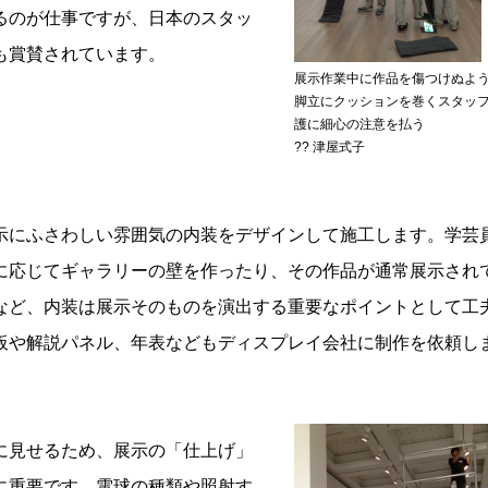
るのが仕事ですが、日本のスタッ
も賞賛されています。
展示作業中に作品を傷つけぬよ
脚立にクッションを巻くスタッ
護に細心の注意を払う
?? 津屋式子
にふさわしい雰囲気の内装をデザインして施工します。学芸
に応じてギャラリーの壁を作ったり、その作品が通常展示され
など、内装は展示そのものを演出する重要なポイントとして工
板や解説パネル、年表などもディスプレイ会社に制作を依頼し
見せるため、展示の「仕上げ」
に重要です。電球の種類や照射す