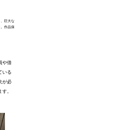
う、巨大な
フ。作品保
員や借
ている
夫が必
ます。