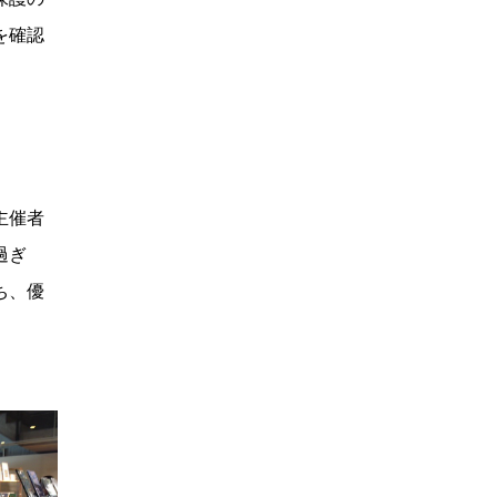
を確認
主催者
過ぎ
ち、優