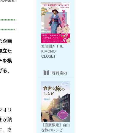
化事業部
の企画
箪笥開き THE
際立た
KIMONO
CLOSET
チを模
げる、
クオリ
まが納
【直販限定】自由
に、さ
な旅のレシピ