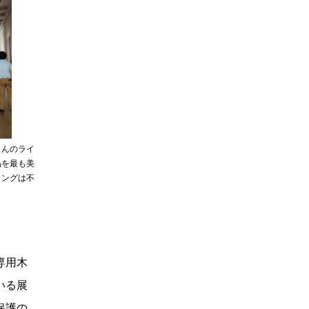
さんのライ
品を最も美
ィングは不
専用木
いる展
保護の