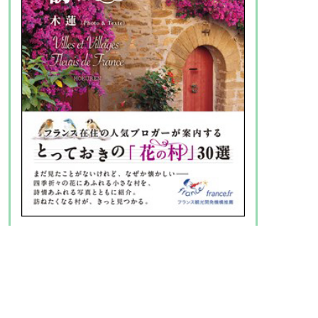
定価2035円(税込)
『フランスの花の村を訪ねる』
《在
庫僅少》