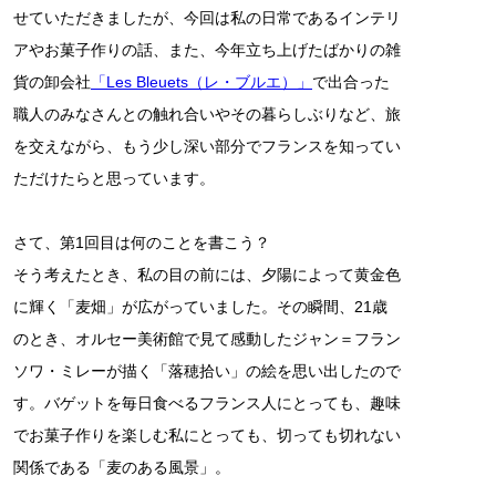
せていただきましたが、今回は私の日常であるインテリ
アやお菓子作りの話、また、今年立ち上げたばかりの雑
貨の卸会社
「Les Bleuets（レ・ブルエ）」
で出合った
職人のみなさんとの触れ合いやその暮らしぶりなど、旅
を交えながら、もう少し深い部分でフランスを知ってい
ただけたらと思っています。
さて、第1回目は何のことを書こう？
そう考えたとき、私の目の前には、夕陽によって黄金色
に輝く「麦畑」が広がっていました。その瞬間、21歳
のとき、オルセー美術館で見て感動したジャン＝フラン
ソワ・ミレーが描く「落穂拾い」の絵を思い出したので
す。バゲットを毎日食べるフランス人にとっても、趣味
でお菓子作りを楽しむ私にとっても、切っても切れない
関係である「麦のある風景」。